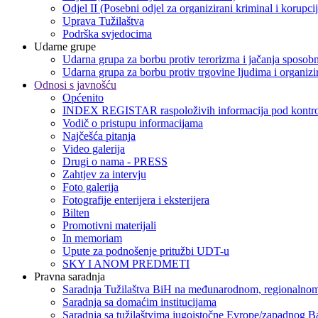
Odjel II (Posebni odjel za organizirani kriminal i korupci
Uprava Tužilaštva
Podrška svjedocima
Udarne grupe
Udarna grupa za borbu protiv terorizma i jačanja sposobn
Udarna grupa za borbu protiv trgovine ljudima i organizir
Odnosi s javnošću
Općenito
INDEX REGISTAR raspoloživih informacija pod kontro
Vodič o pristupu informacijama
Najčešća pitanja
Video galerija
Drugi o nama - PRESS
Zahtjev za intervju
Foto galerija
Fotografije enterijera i eksterijera
Bilten
Promotivni materijali
In memoriam
Upute za podnošenje pritužbi UDT-u
SKY I ANOM PREDMETI
Pravna saradnja
Saradnja Tužilaštva BiH na međunarodnom, regionalnom
Saradnja sa domaćim institucijama
Saradnja sa tužilaštvima jugoistočne Evrope/zapadnog B