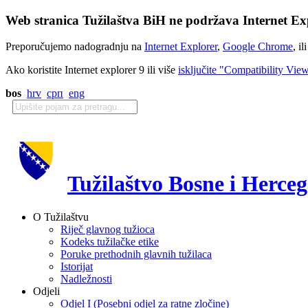
Web stranica Tužilaštva BiH ne podržava Internet Exp
Preporučujemo nadogradnju na
Internet Explorer
,
Google Chrome
, il
Ako koristite Internet explorer 9 ili više
isključite "Compatibility Vie
bos
hrv
срп
eng
Tužilaštvo Bosne i Herce
O Tužilaštvu
Riječ glavnog tužioca
Kodeks tužilačke etike
Poruke prethodnih glavnih tužilaca
Istorijat
Nadležnosti
Odjeli
Odjel I (Posebni odjel za ratne zločine)