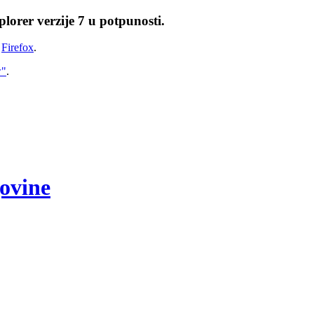
lorer verzije 7 u potpunosti.
i
Firefox
.
w"
.
govine