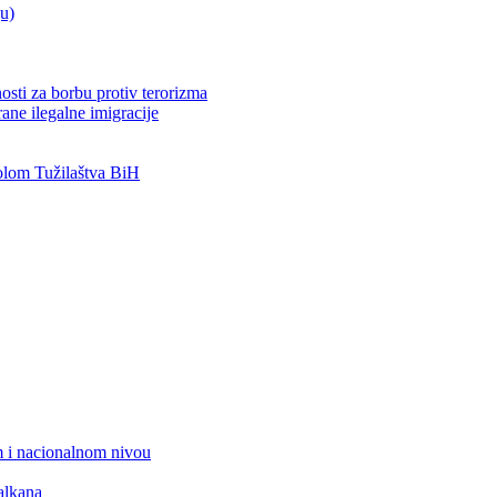
ju)
osti za borbu protiv terorizma
ane ilegalne imigracije
lom Tužilaštva BiH
 i nacionalnom nivou
alkana