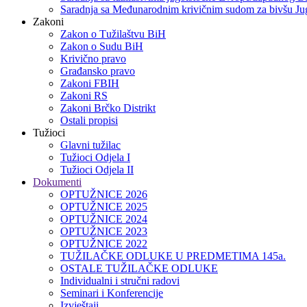
Saradnja sa Međunarodnim krivičnim sudom za bivšu Jug
Zakoni
Zakon o Тužilaštvu BiH
Zakon o Sudu BiH
Krivično pravo
Građansko pravo
Zakoni FBIH
Zakoni RS
Zakoni Brčko Distrikt
Ostali propisi
Tužioci
Glavni tužilac
Tužioci Odjela I
Tužioci Odjela II
Dokumenti
OPTUŽNICE 2026
OPTUŽNICE 2025
OPTUŽNICE 2024
OPTUŽNICE 2023
OPTUŽNICE 2022
TUŽILAČKE ODLUKE U PREDMETIMA 145a.
OSTALE TUŽILAČKE ODLUKE
Individualni i stručni radovi
Seminari i Konferencije
Izvještaji