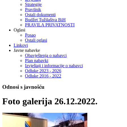
Strategije
Pravilnik
Ostali dokumenti
Budžet Tužilaštva BiH
PRAVILA PRIVATNOSTI
Oglasi
Posao
Ostali oglasi
Linkovi
Javne nabavke
Obavještenja o nabavci
Plan nabavki
Izvještaji i informacije o nabavci
Odluke 2023 - 2026
Odluke 2016 - 2022
Odnosi s javnošću
Foto galerija 26.12.2022.