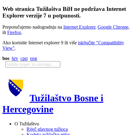
Web stranica Tužilaštva BiH ne podržava Internet
Explorer verzije 7 u potpunosti.
Preporučujemo nadogradnju na
Internet Explorer
,
Google Chrome
,
ili
Firefox
.
Ako koristite Internet explorer 9 ili više
isključite "Compatibility
View"
.
bos
hrv
срп
eng
Tužilaštvo Bosne i
Hercegovine
O Tužilaštvu
Riječ glavnog tužioca
Kodeks tužilačke etike