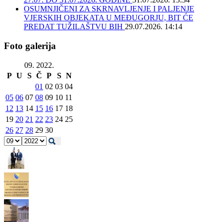
OSUMNJIČENI ZA SKRNAVLJENJE I PALJENJE
VJERSKIH OBJEKATA U MEĐUGORJU, BIT ĆE
PREDAT TUŽILAŠTVU BIH
29.07.2026. 14:14
Foto galerija
09. 2022.
P
U
S
Č
P
S
N
01
02
03
04
05
06
07
08
09
10
11
12
13
14
15
16
17
18
19
20
21
22
23
24
25
26
27
28
29
30