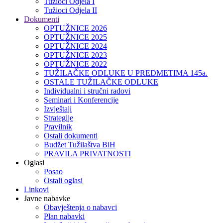
Tužioci Odjela I
Tužioci Odjela II
Dokumenti
OPTUŽNICE 2026
OPTUŽNICE 2025
OPTUŽNICE 2024
OPTUŽNICE 2023
OPTUŽNICE 2022
TUŽILAČKE ODLUKE U PREDMETIMA 145a.
OSTALE TUŽILAČKE ODLUKE
Individualni i stručni radovi
Seminari i Konferencije
Izvještaji
Strategije
Pravilnik
Ostali dokumenti
Budžet Tužilaštva BiH
PRAVILA PRIVATNOSTI
Oglasi
Posao
Ostali oglasi
Linkovi
Javne nabavke
Obavještenja o nabavci
Plan nabavki