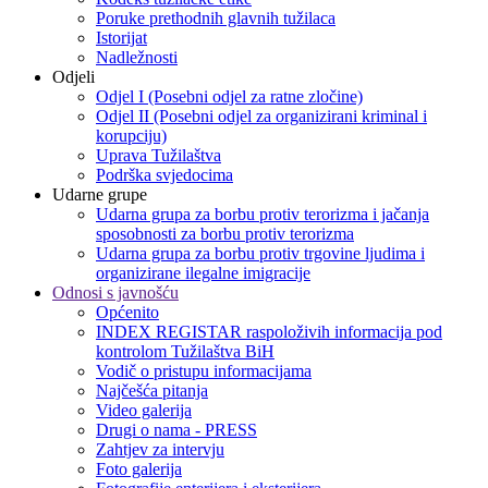
Poruke prethodnih glavnih tužilaca
Istorijat
Nadležnosti
Odjeli
Odjel I (Posebni odjel za ratne zločine)
Odjel II (Posebni odjel za organizirani kriminal i
korupciju)
Uprava Tužilaštva
Podrška svjedocima
Udarne grupe
Udarna grupa za borbu protiv terorizma i jačanja
sposobnosti za borbu protiv terorizma
Udarna grupa za borbu protiv trgovine ljudima i
organizirane ilegalne imigracije
Odnosi s javnošću
Općenito
INDEX REGISTAR raspoloživih informacija pod
kontrolom Tužilaštva BiH
Vodič o pristupu informacijama
Najčešća pitanja
Video galerija
Drugi o nama - PRESS
Zahtjev za intervju
Foto galerija