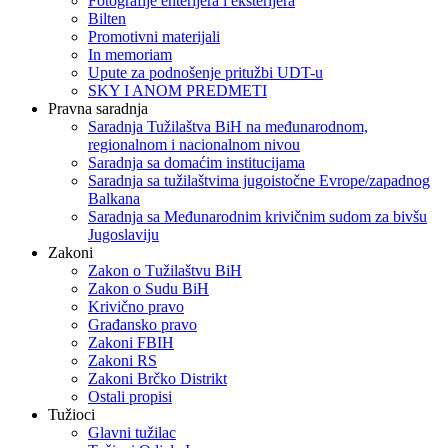
Fotografije enterijera i eksterijera
Bilten
Promotivni materijali
In memoriam
Upute za podnošenje pritužbi UDT-u
SKY I ANOM PREDMETI
Pravna saradnja
Saradnja Tužilaštva BiH na međunarodnom,
regionalnom i nacionalnom nivou
Saradnja sa domaćim institucijama
Saradnja sa tužilaštvima jugoistočne Evrope/zapadnog
Balkana
Saradnja sa Međunarodnim krivičnim sudom za bivšu
Jugoslaviju
Zakoni
Zakon o Тužilaštvu BiH
Zakon o Sudu BiH
Krivično pravo
Građansko pravo
Zakoni FBIH
Zakoni RS
Zakoni Brčko Distrikt
Ostali propisi
Tužioci
Glavni tužilac