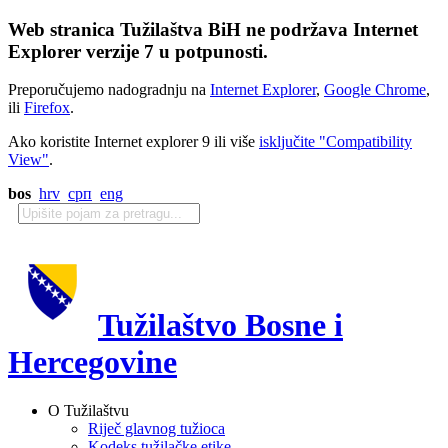
Web stranica Tužilaštva BiH ne podržava Internet
Explorer verzije 7 u potpunosti.
Preporučujemo nadogradnju na
Internet Explorer
,
Google Chrome
,
ili
Firefox
.
Ako koristite Internet explorer 9 ili više
isključite "Compatibility
View"
.
bos
hrv
срп
eng
Tužilaštvo Bosne i
Hercegovine
O Tužilaštvu
Riječ glavnog tužioca
Kodeks tužilačke etike