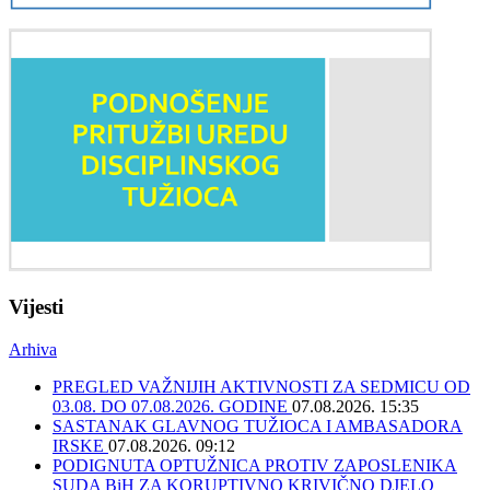
Vijesti
Arhiva
PREGLED VAŽNIJIH AKTIVNOSTI ZA SEDMICU OD
03.08. DO 07.08.2026. GODINE
07.08.2026. 15:35
SASTANAK GLAVNOG TUŽIOCA I AMBASADORA
IRSKE
07.08.2026. 09:12
PODIGNUTA OPTUŽNICA PROTIV ZAPOSLENIKA
SUDA BiH ZA KORUPTIVNO KRIVIČNO DJELO