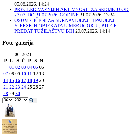
05.08.2026. 14:24
PREGLED VAŽNIJIH AKTIVNOSTI ZA SEDMICU OD
27.07. DO 31.07.2026. GODINE
31.07.2026. 13:34
OSUMNJIČENI ZA SKRNAVLJENJE I PALJENJE
VJERSKIH OBJEKATA U MEĐUGORJU, BIT ĆE
PREDAT TUŽILAŠTVU BIH
29.07.2026. 14:14
Foto galerija
06. 2021.
P
U
S
Č
P
S
N
01
02
03
04
05
06
07
08
09
10
11
12
13
14
15
16
17
18
19
20
21
22
23
24
25
26
27
28
29
30