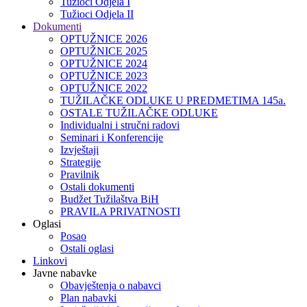
Tužioci Odjela I
Tužioci Odjela II
Dokumenti
OPTUŽNICE 2026
OPTUŽNICE 2025
OPTUŽNICE 2024
OPTUŽNICE 2023
OPTUŽNICE 2022
TUŽILAČKE ODLUKE U PREDMETIMA 145a.
OSTALE TUŽILAČKE ODLUKE
Individualni i stručni radovi
Seminari i Konferencije
Izvještaji
Strategije
Pravilnik
Ostali dokumenti
Budžet Tužilaštva BiH
PRAVILA PRIVATNOSTI
Oglasi
Posao
Ostali oglasi
Linkovi
Javne nabavke
Obavještenja o nabavci
Plan nabavki