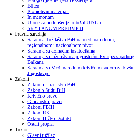
Fotografije enterijera i eksterijera
Bilten
Promotivni materijali
In memoriam
Upute za podnošenje pritužbi UDT-u
SKY I ANOM PREDMETI
Pravna saradnja
Saradnja Tužilaštva BiH na međunarodnom,
regionalnom i nacionalnom nivou
Saradnja sa domaćim institucijama
Saradnja sa tužilaštvima jugoistočne Evrope/zapadnog
Balkana
Saradnja sa Međunarodnim krivičnim sudom za bivšu
Jugoslaviju
Zakoni
Zakon o Тužilaštvu BiH
Zakon o Sudu BiH
Krivično pravo
Građansko pravo
Zakoni FBIH
Zakoni RS
Zakoni Brčko Distrikt
Ostali propisi
Tužioci
Glavni tužilac