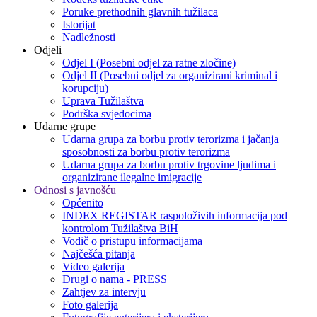
Poruke prethodnih glavnih tužilaca
Istorijat
Nadležnosti
Odjeli
Odjel I (Posebni odjel za ratne zločine)
Odjel II (Posebni odjel za organizirani kriminal i
korupciju)
Uprava Tužilaštva
Podrška svjedocima
Udarne grupe
Udarna grupa za borbu protiv terorizma i jačanja
sposobnosti za borbu protiv terorizma
Udarna grupa za borbu protiv trgovine ljudima i
organizirane ilegalne imigracije
Odnosi s javnošću
Općenito
INDEX REGISTAR raspoloživih informacija pod
kontrolom Tužilaštva BiH
Vodič o pristupu informacijama
Najčešća pitanja
Video galerija
Drugi o nama - PRESS
Zahtjev za intervju
Foto galerija