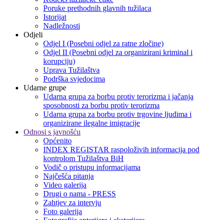
Poruke prethodnih glavnih tužilaca
Istorijat
Nadležnosti
Odjeli
Odjel I (Posebni odjel za ratne zločine)
Odjel II (Posebni odjel za organizirani kriminal i
korupciju)
Uprava Tužilaštva
Podrška svjedocima
Udarne grupe
Udarna grupa za borbu protiv terorizma i jačanja
sposobnosti za borbu protiv terorizma
Udarna grupa za borbu protiv trgovine ljudima i
organizirane ilegalne imigracije
Odnosi s javnošću
Općenito
INDEX REGISTAR raspoloživih informacija pod
kontrolom Tužilaštva BiH
Vodič o pristupu informacijama
Najčešća pitanja
Video galerija
Drugi o nama - PRESS
Zahtjev za intervju
Foto galerija