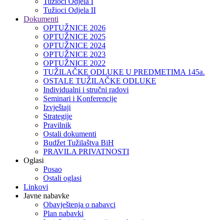
Tužioci Odjela I
Tužioci Odjela II
Dokumenti
OPTUŽNICE 2026
OPTUŽNICE 2025
OPTUŽNICE 2024
OPTUŽNICE 2023
OPTUŽNICE 2022
TUŽILAČKE ODLUKE U PREDMETIMA 145a.
OSTALE TUŽILAČKE ODLUKE
Individualni i stručni radovi
Seminari i Konferencije
Izvještaji
Strategije
Pravilnik
Ostali dokumenti
Budžet Tužilaštva BiH
PRAVILA PRIVATNOSTI
Oglasi
Posao
Ostali oglasi
Linkovi
Javne nabavke
Obavještenja o nabavci
Plan nabavki