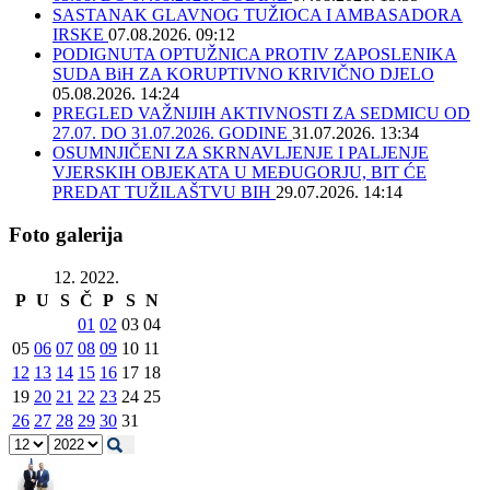
SASTANAK GLAVNOG TUŽIOCA I AMBASADORA
IRSKE
07.08.2026. 09:12
PODIGNUTA OPTUŽNICA PROTIV ZAPOSLENIKA
SUDA BiH ZA KORUPTIVNO KRIVIČNO DJELO
05.08.2026. 14:24
PREGLED VAŽNIJIH AKTIVNOSTI ZA SEDMICU OD
27.07. DO 31.07.2026. GODINE
31.07.2026. 13:34
OSUMNJIČENI ZA SKRNAVLJENJE I PALJENJE
VJERSKIH OBJEKATA U MEĐUGORJU, BIT ĆE
PREDAT TUŽILAŠTVU BIH
29.07.2026. 14:14
Foto galerija
12. 2022.
P
U
S
Č
P
S
N
01
02
03
04
05
06
07
08
09
10
11
12
13
14
15
16
17
18
19
20
21
22
23
24
25
26
27
28
29
30
31