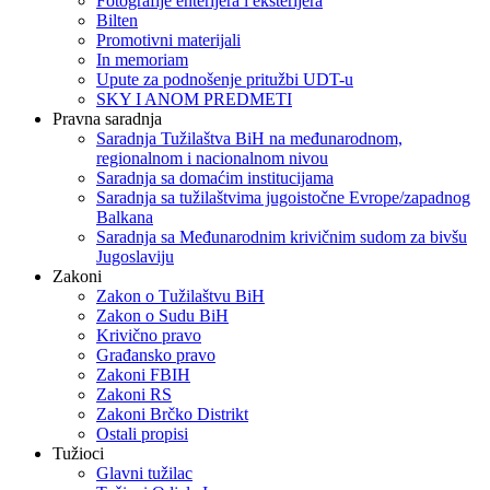
Fotografije enterijera i eksterijera
Bilten
Promotivni materijali
In memoriam
Upute za podnošenje pritužbi UDT-u
SKY I ANOM PREDMETI
Pravna saradnja
Saradnja Tužilaštva BiH na međunarodnom,
regionalnom i nacionalnom nivou
Saradnja sa domaćim institucijama
Saradnja sa tužilaštvima jugoistočne Evrope/zapadnog
Balkana
Saradnja sa Međunarodnim krivičnim sudom za bivšu
Jugoslaviju
Zakoni
Zakon o Тužilaštvu BiH
Zakon o Sudu BiH
Krivično pravo
Građansko pravo
Zakoni FBIH
Zakoni RS
Zakoni Brčko Distrikt
Ostali propisi
Tužioci
Glavni tužilac