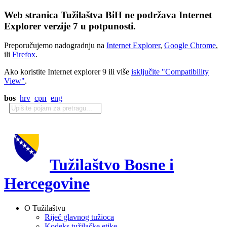
Web stranica Tužilaštva BiH ne podržava Internet
Explorer verzije 7 u potpunosti.
Preporučujemo nadogradnju na
Internet Explorer
,
Google Chrome
,
ili
Firefox
.
Ako koristite Internet explorer 9 ili više
isključite "Compatibility
View"
.
bos
hrv
срп
eng
Tužilaštvo Bosne i
Hercegovine
O Tužilaštvu
Riječ glavnog tužioca
Kodeks tužilačke etike