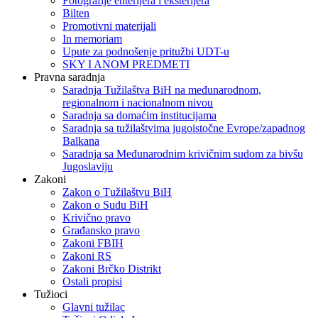
Fotografije enterijera i eksterijera
Bilten
Promotivni materijali
In memoriam
Upute za podnošenje pritužbi UDT-u
SKY I ANOM PREDMETI
Pravna saradnja
Saradnja Tužilaštva BiH na međunarodnom,
regionalnom i nacionalnom nivou
Saradnja sa domaćim institucijama
Saradnja sa tužilaštvima jugoistočne Evrope/zapadnog
Balkana
Saradnja sa Međunarodnim krivičnim sudom za bivšu
Jugoslaviju
Zakoni
Zakon o Тužilaštvu BiH
Zakon o Sudu BiH
Krivično pravo
Građansko pravo
Zakoni FBIH
Zakoni RS
Zakoni Brčko Distrikt
Ostali propisi
Tužioci
Glavni tužilac