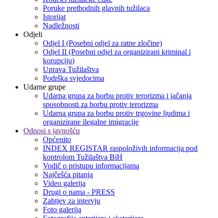
Poruke prethodnih glavnih tužilaca
Istorijat
Nadležnosti
Odjeli
Odjel I (Posebni odjel za ratne zločine)
Odjel II (Posebni odjel za organizirani kriminal i
korupciju)
Uprava Tužilaštva
Podrška svjedocima
Udarne grupe
Udarna grupa za borbu protiv terorizma i jačanja
sposobnosti za borbu protiv terorizma
Udarna grupa za borbu protiv trgovine ljudima i
organizirane ilegalne imigracije
Odnosi s javnošću
Općenito
INDEX REGISTAR raspoloživih informacija pod
kontrolom Tužilaštva BiH
Vodič o pristupu informacijama
Najčešća pitanja
Video galerija
Drugi o nama - PRESS
Zahtjev za intervju
Foto galerija