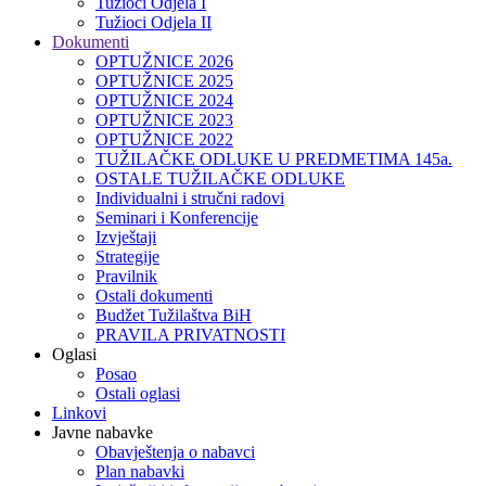
Tužioci Odjela I
Tužioci Odjela II
Dokumenti
OPTUŽNICE 2026
OPTUŽNICE 2025
OPTUŽNICE 2024
OPTUŽNICE 2023
OPTUŽNICE 2022
TUŽILAČKE ODLUKE U PREDMETIMA 145a.
OSTALE TUŽILAČKE ODLUKE
Individualni i stručni radovi
Seminari i Konferencije
Izvještaji
Strategije
Pravilnik
Ostali dokumenti
Budžet Tužilaštva BiH
PRAVILA PRIVATNOSTI
Oglasi
Posao
Ostali oglasi
Linkovi
Javne nabavke
Obavještenja o nabavci
Plan nabavki