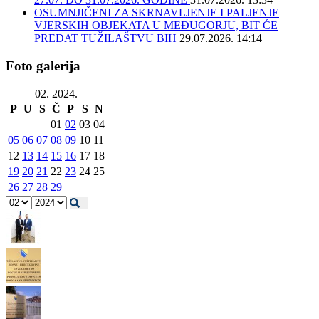
OSUMNJIČENI ZA SKRNAVLJENJE I PALJENJE
VJERSKIH OBJEKATA U MEĐUGORJU, BIT ĆE
PREDAT TUŽILAŠTVU BIH
29.07.2026. 14:14
Foto galerija
02. 2024.
P
U
S
Č
P
S
N
01
02
03
04
05
06
07
08
09
10
11
12
13
14
15
16
17
18
19
20
21
22
23
24
25
26
27
28
29