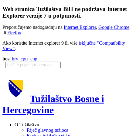
Web stranica Tužilaštva BiH ne podržava Internet
Explorer verzije 7 u potpunosti.
Preporučujemo nadogradnju na
Internet Explorer
,
Google Chrome
,
ili
Firefox
.
Ako koristite Internet explorer 9 ili više
isključite "Compatibility
View"
.
bos
hrv
срп
eng
Tužilaštvo Bosne i
Hercegovine
O Tužilaštvu
Riječ glavnog tužioca
Kodeks tužilačke etike