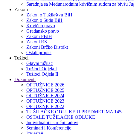
Saradnja sa Međunarodnim krivičnim sudom za bivšu Jug
Zakoni
Zakon o Тužilaštvu BiH
Zakon o Sudu BiH
Krivično pravo
Građansko pravo
Zakoni FBIH
Zakoni RS
Zakoni Brčko Distrikt
Ostali propisi
Tužioci
Glavni tužilac
Tužioci Odjela I
Tužioci Odjela II
Dokumenti
OPTUŽNICE 2026
OPTUŽNICE 2025
OPTUŽNICE 2024
OPTUŽNICE 2023
OPTUŽNICE 2022
TUŽILAČKE ODLUKE U PREDMETIMA 145a.
OSTALE TUŽILAČKE ODLUKE
Individualni i stručni radovi
Seminari i Konferencije
Izvještaji