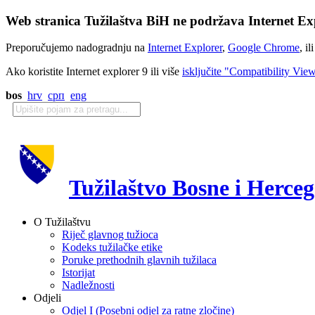
Web stranica Tužilaštva BiH ne podržava Internet Exp
Preporučujemo nadogradnju na
Internet Explorer
,
Google Chrome
, il
Ako koristite Internet explorer 9 ili više
isključite "Compatibility Vie
bos
hrv
срп
eng
Tužilaštvo Bosne i Herce
O Tužilaštvu
Riječ glavnog tužioca
Kodeks tužilačke etike
Poruke prethodnih glavnih tužilaca
Istorijat
Nadležnosti
Odjeli
Odjel I (Posebni odjel za ratne zločine)