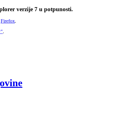
lorer verzije 7 u potpunosti.
i
Firefox
.
w"
.
govine