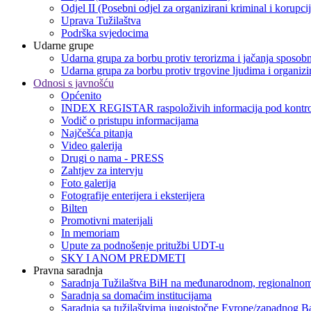
Odjel II (Posebni odjel za organizirani kriminal i korupci
Uprava Tužilaštva
Podrška svjedocima
Udarne grupe
Udarna grupa za borbu protiv terorizma i jačanja sposobn
Udarna grupa za borbu protiv trgovine ljudima i organizir
Odnosi s javnošću
Općenito
INDEX REGISTAR raspoloživih informacija pod kontro
Vodič o pristupu informacijama
Najčešća pitanja
Video galerija
Drugi o nama - PRESS
Zahtjev za intervju
Foto galerija
Fotografije enterijera i eksterijera
Bilten
Promotivni materijali
In memoriam
Upute za podnošenje pritužbi UDT-u
SKY I ANOM PREDMETI
Pravna saradnja
Saradnja Tužilaštva BiH na međunarodnom, regionalnom
Saradnja sa domaćim institucijama
Saradnja sa tužilaštvima jugoistočne Evrope/zapadnog B