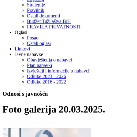
Strategije
Pravilnik
Ostali dokumenti
Budžet Tužilaštva BiH
PRAVILA PRIVATNOSTI
Oglasi
Posao
Ostali oglasi
Linkovi
Javne nabavke
Obavještenja o nabavci
Plan nabavki
Izvještaji i informacije o nabavci
Odluke 2023 - 2026
Odluke 2016 - 2022
Odnosi s javnošću
Foto galerija 20.03.2025.