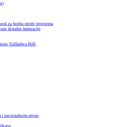
ju)
osti za borbu protiv terorizma
ane ilegalne imigracije
lom Tužilaštva BiH
 i nacionalnom nivou
alkana