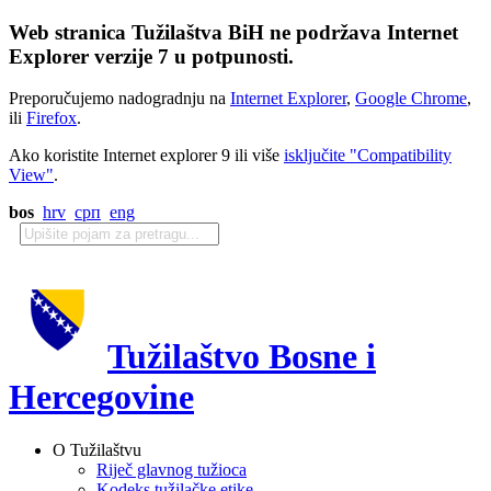
Web stranica Tužilaštva BiH ne podržava Internet
Explorer verzije 7 u potpunosti.
Preporučujemo nadogradnju na
Internet Explorer
,
Google Chrome
,
ili
Firefox
.
Ako koristite Internet explorer 9 ili više
isključite "Compatibility
View"
.
bos
hrv
срп
eng
Tužilaštvo Bosne i
Hercegovine
O Tužilaštvu
Riječ glavnog tužioca
Kodeks tužilačke etike