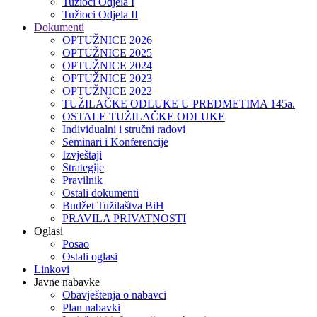
Tužioci Odjela I
Tužioci Odjela II
Dokumenti
OPTUŽNICE 2026
OPTUŽNICE 2025
OPTUŽNICE 2024
OPTUŽNICE 2023
OPTUŽNICE 2022
TUŽILAČKE ODLUKE U PREDMETIMA 145a.
OSTALE TUŽILAČKE ODLUKE
Individualni i stručni radovi
Seminari i Konferencije
Izvještaji
Strategije
Pravilnik
Ostali dokumenti
Budžet Tužilaštva BiH
PRAVILA PRIVATNOSTI
Oglasi
Posao
Ostali oglasi
Linkovi
Javne nabavke
Obavještenja o nabavci
Plan nabavki