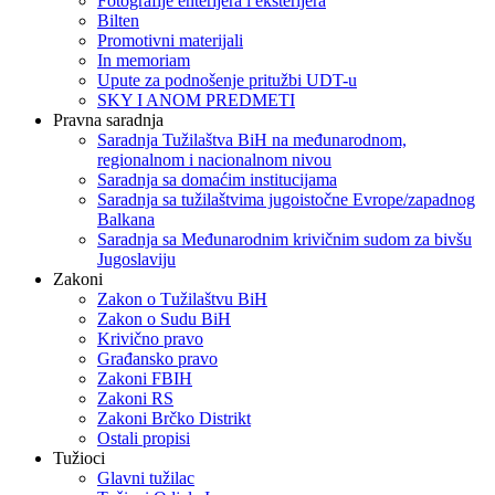
Fotografije enterijera i eksterijera
Bilten
Promotivni materijali
In memoriam
Upute za podnošenje pritužbi UDT-u
SKY I ANOM PREDMETI
Pravna saradnja
Saradnja Tužilaštva BiH na međunarodnom,
regionalnom i nacionalnom nivou
Saradnja sa domaćim institucijama
Saradnja sa tužilaštvima jugoistočne Evrope/zapadnog
Balkana
Saradnja sa Međunarodnim krivičnim sudom za bivšu
Jugoslaviju
Zakoni
Zakon o Тužilaštvu BiH
Zakon o Sudu BiH
Krivično pravo
Građansko pravo
Zakoni FBIH
Zakoni RS
Zakoni Brčko Distrikt
Ostali propisi
Tužioci
Glavni tužilac