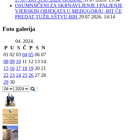
OSUMNJIČENI ZA SKRNAVLJENJE I PALJENJE
VJERSKIH OBJEKATA U MEĐUGORJU, BIT ĆE
PREDAT TUŽILAŠTVU BIH
29.07.2026. 14:14
Foto galerija
04. 2024.
P
U
S
Č
P
S
N
01
02
03
04
05
06
07
08
09
10
11
12
13
14
15
16
17
18
19
20
21
22
23
24
25
26
27
28
29
30