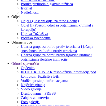
Poruke prethodnih glavnih tužilaca
Istorijat
Nadležnosti
Odjeli
Odjel I (Posebni odjel za ratne zločine)
Odjel II (Posebni odjel za organizirani kriminal i
korupciju)
Uprava Tužilaštva
Podrška svjedocima
Udarne grupe
Udarna grupa za borbu protiv terorizma i jačanja
sposobnosti za borbu protiv terorizma
Udarna grupa za borbu protiv trgovine ljudima i
organizirane ilegalne imigracije
Odnosi s javnošću
Općenito
INDEX REGISTAR raspoloživih informacija pod
kontrolom Tužilaštva BiH
Vodič o pristupu informacijama
Najčešća pitanja
Video galerija
Drugi o nama - PRESS
Zahtjev za intervju
Foto galerija