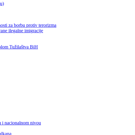
ju)
osti za borbu protiv terorizma
ane ilegalne imigracije
lom Tužilaštva BiH
 i nacionalnom nivou
alkana