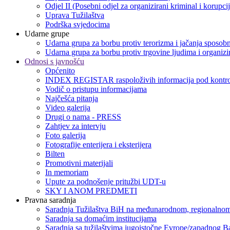
Odjel II (Posebni odjel za organizirani kriminal i korupci
Uprava Tužilaštva
Podrška svjedocima
Udarne grupe
Udarna grupa za borbu protiv terorizma i jačanja sposobn
Udarna grupa za borbu protiv trgovine ljudima i organizir
Odnosi s javnošću
Općenito
INDEX REGISTAR raspoloživih informacija pod kontro
Vodič o pristupu informacijama
Najčešća pitanja
Video galerija
Drugi o nama - PRESS
Zahtjev za intervju
Foto galerija
Fotografije enterijera i eksterijera
Bilten
Promotivni materijali
In memoriam
Upute za podnošenje pritužbi UDT-u
SKY I ANOM PREDMETI
Pravna saradnja
Saradnja Tužilaštva BiH na međunarodnom, regionalnom
Saradnja sa domaćim institucijama
Saradnja sa tužilaštvima jugoistočne Evrope/zapadnog B