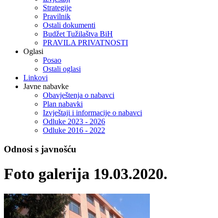
Strategije
Pravilnik
Ostali dokumenti
Budžet Tužilaštva BiH
PRAVILA PRIVATNOSTI
Oglasi
Posao
Ostali oglasi
Linkovi
Javne nabavke
Obavještenja o nabavci
Plan nabavki
Izvještaji i informacije o nabavci
Odluke 2023 - 2026
Odluke 2016 - 2022
Odnosi s javnošću
Foto galerija 19.03.2020.