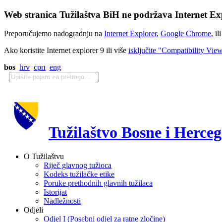
Web stranica Tužilaštva BiH ne podržava Internet Exp
Preporučujemo nadogradnju na
Internet Explorer
,
Google Chrome
, il
Ako koristite Internet explorer 9 ili više
isključite "Compatibility Vie
bos
hrv
срп
eng
Tužilaštvo Bosne i Herce
O Tužilaštvu
Riječ glavnog tužioca
Kodeks tužilačke etike
Poruke prethodnih glavnih tužilaca
Istorijat
Nadležnosti
Odjeli
Odjel I (Posebni odjel za ratne zločine)