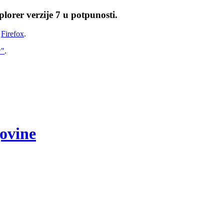
lorer verzije 7 u potpunosti.
i
Firefox
.
w"
.
govine