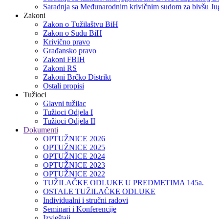
Saradnja sa Međunarodnim krivičnim sudom za bivšu Jug
Zakoni
Zakon o Тužilaštvu BiH
Zakon o Sudu BiH
Krivično pravo
Građansko pravo
Zakoni FBIH
Zakoni RS
Zakoni Brčko Distrikt
Ostali propisi
Tužioci
Glavni tužilac
Tužioci Odjela I
Tužioci Odjela II
Dokumenti
OPTUŽNICE 2026
OPTUŽNICE 2025
OPTUŽNICE 2024
OPTUŽNICE 2023
OPTUŽNICE 2022
TUŽILAČKE ODLUKE U PREDMETIMA 145a.
OSTALE TUŽILAČKE ODLUKE
Individualni i stručni radovi
Seminari i Konferencije
Izvještaji