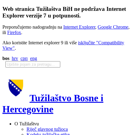
Web stranica Tužilaštva BiH ne podržava Internet
Explorer verzije 7 u potpunosti.
Preporučujemo nadogradnju na
Internet Explorer
,
Google Chrome
,
ili
Firefox
.
Ako koristite Internet explorer 9 ili više
isključite "Compatibility
View"
.
bos
hrv
срп
eng
Tužilaštvo Bosne i
Hercegovine
O Tužilaštvu
Riječ glavnog tužioca
Kodeks tužilačke etike