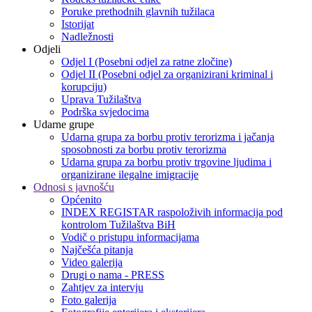
Poruke prethodnih glavnih tužilaca
Istorijat
Nadležnosti
Odjeli
Odjel I (Posebni odjel za ratne zločine)
Odjel II (Posebni odjel za organizirani kriminal i
korupciju)
Uprava Tužilaštva
Podrška svjedocima
Udarne grupe
Udarna grupa za borbu protiv terorizma i jačanja
sposobnosti za borbu protiv terorizma
Udarna grupa za borbu protiv trgovine ljudima i
organizirane ilegalne imigracije
Odnosi s javnošću
Općenito
INDEX REGISTAR raspoloživih informacija pod
kontrolom Tužilaštva BiH
Vodič o pristupu informacijama
Najčešća pitanja
Video galerija
Drugi o nama - PRESS
Zahtjev za intervju
Foto galerija