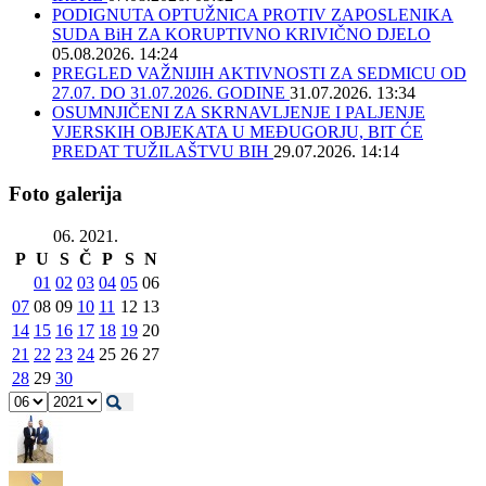
PODIGNUTA OPTUŽNICA PROTIV ZAPOSLENIKA
SUDA BiH ZA KORUPTIVNO KRIVIČNO DJELO
05.08.2026. 14:24
PREGLED VAŽNIJIH AKTIVNOSTI ZA SEDMICU OD
27.07. DO 31.07.2026. GODINE
31.07.2026. 13:34
OSUMNJIČENI ZA SKRNAVLJENJE I PALJENJE
VJERSKIH OBJEKATA U MEĐUGORJU, BIT ĆE
PREDAT TUŽILAŠTVU BIH
29.07.2026. 14:14
Foto galerija
06. 2021.
P
U
S
Č
P
S
N
01
02
03
04
05
06
07
08
09
10
11
12
13
14
15
16
17
18
19
20
21
22
23
24
25
26
27
28
29
30