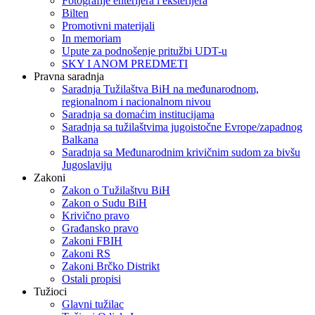
Fotografije enterijera i eksterijera
Bilten
Promotivni materijali
In memoriam
Upute za podnošenje pritužbi UDT-u
SKY I ANOM PREDMETI
Pravna saradnja
Saradnja Tužilaštva BiH na međunarodnom,
regionalnom i nacionalnom nivou
Saradnja sa domaćim institucijama
Saradnja sa tužilaštvima jugoistočne Evrope/zapadnog
Balkana
Saradnja sa Međunarodnim krivičnim sudom za bivšu
Jugoslaviju
Zakoni
Zakon o Тužilaštvu BiH
Zakon o Sudu BiH
Krivično pravo
Građansko pravo
Zakoni FBIH
Zakoni RS
Zakoni Brčko Distrikt
Ostali propisi
Tužioci
Glavni tužilac