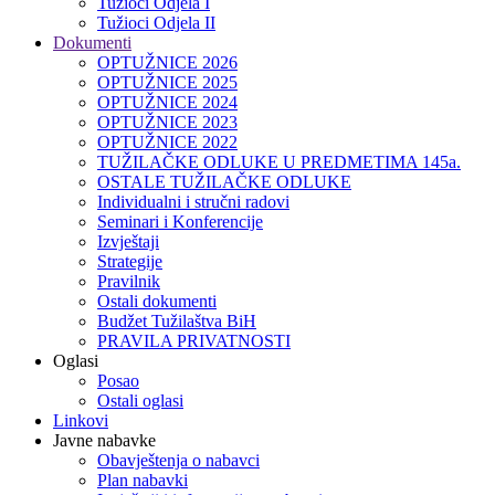
Tužioci Odjela I
Tužioci Odjela II
Dokumenti
OPTUŽNICE 2026
OPTUŽNICE 2025
OPTUŽNICE 2024
OPTUŽNICE 2023
OPTUŽNICE 2022
TUŽILAČKE ODLUKE U PREDMETIMA 145a.
OSTALE TUŽILAČKE ODLUKE
Individualni i stručni radovi
Seminari i Konferencije
Izvještaji
Strategije
Pravilnik
Ostali dokumenti
Budžet Tužilaštva BiH
PRAVILA PRIVATNOSTI
Oglasi
Posao
Ostali oglasi
Linkovi
Javne nabavke
Obavještenja o nabavci
Plan nabavki