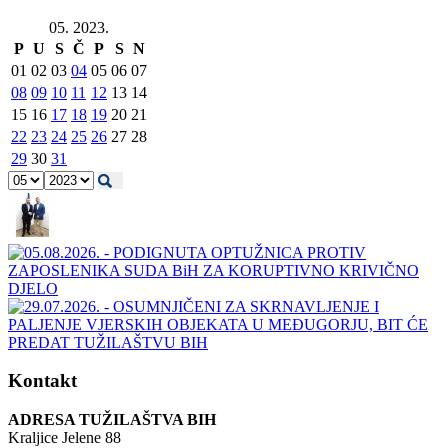
05. 2023.
P
U
S
Č
P
S
N
01
02
03
04
05
06
07
08
09
10
11
12
13
14
15
16
17
18
19
20
21
22
23
24
25
26
27
28
29
30
31
Kontakt
ADRESA TUŽILAŠTVA BIH
Kraljice Jelene 88