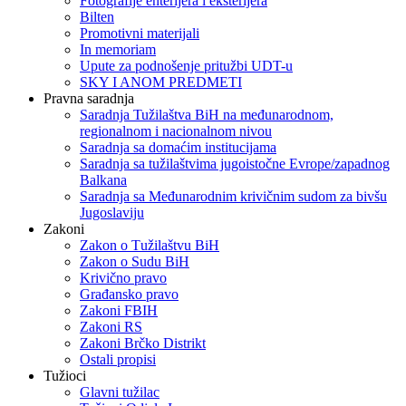
Fotografije enterijera i eksterijera
Bilten
Promotivni materijali
In memoriam
Upute za podnošenje pritužbi UDT-u
SKY I ANOM PREDMETI
Pravna saradnja
Saradnja Tužilaštva BiH na međunarodnom,
regionalnom i nacionalnom nivou
Saradnja sa domaćim institucijama
Saradnja sa tužilaštvima jugoistočne Evrope/zapadnog
Balkana
Saradnja sa Međunarodnim krivičnim sudom za bivšu
Jugoslaviju
Zakoni
Zakon o Тužilaštvu BiH
Zakon o Sudu BiH
Krivično pravo
Građansko pravo
Zakoni FBIH
Zakoni RS
Zakoni Brčko Distrikt
Ostali propisi
Tužioci
Glavni tužilac