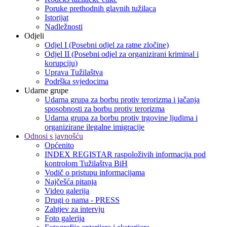
Poruke prethodnih glavnih tužilaca
Istorijat
Nadležnosti
Odjeli
Odjel I (Posebni odjel za ratne zločine)
Odjel II (Posebni odjel za organizirani kriminal i
korupciju)
Uprava Tužilaštva
Podrška svjedocima
Udarne grupe
Udarna grupa za borbu protiv terorizma i jačanja
sposobnosti za borbu protiv terorizma
Udarna grupa za borbu protiv trgovine ljudima i
organizirane ilegalne imigracije
Odnosi s javnošću
Općenito
INDEX REGISTAR raspoloživih informacija pod
kontrolom Tužilaštva BiH
Vodič o pristupu informacijama
Najčešća pitanja
Video galerija
Drugi o nama - PRESS
Zahtjev za intervju
Foto galerija