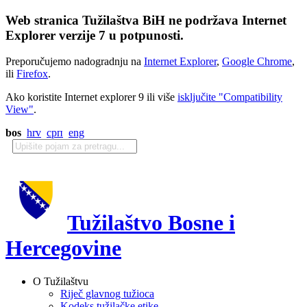
Web stranica Tužilaštva BiH ne podržava Internet
Explorer verzije 7 u potpunosti.
Preporučujemo nadogradnju na
Internet Explorer
,
Google Chrome
,
ili
Firefox
.
Ako koristite Internet explorer 9 ili više
isključite "Compatibility
View"
.
bos
hrv
срп
eng
Tužilaštvo Bosne i
Hercegovine
O Tužilaštvu
Riječ glavnog tužioca
Kodeks tužilačke etike