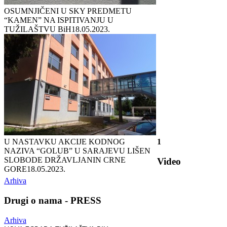
OSUMNJIČENI U SKY PREDMETU
“KAMEN” NA ISPITIVANJU U
TUŽILAŠTVU BiH
18.05.2023.
U NASTAVKU AKCIJE KODNOG
1
NAZIVA “GOLUB” U SARAJEVU LIŠEN
SLOBODE DRŽAVLJANIN CRNE
Video
GORE
18.05.2023.
Arhiva
Drugi o nama - PRESS
Arhiva