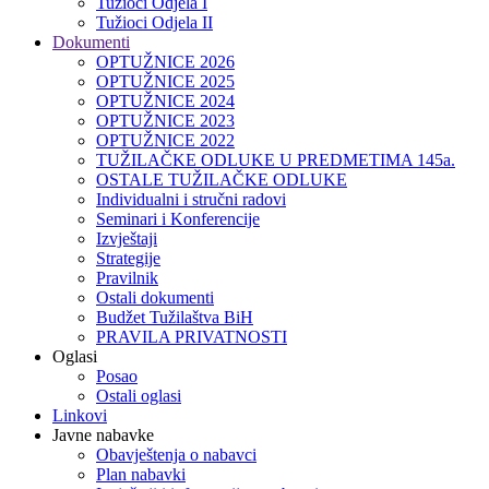
Tužioci Odjela I
Tužioci Odjela II
Dokumenti
OPTUŽNICE 2026
OPTUŽNICE 2025
OPTUŽNICE 2024
OPTUŽNICE 2023
OPTUŽNICE 2022
TUŽILAČKE ODLUKE U PREDMETIMA 145a.
OSTALE TUŽILAČKE ODLUKE
Individualni i stručni radovi
Seminari i Konferencije
Izvještaji
Strategije
Pravilnik
Ostali dokumenti
Budžet Tužilaštva BiH
PRAVILA PRIVATNOSTI
Oglasi
Posao
Ostali oglasi
Linkovi
Javne nabavke
Obavještenja o nabavci
Plan nabavki