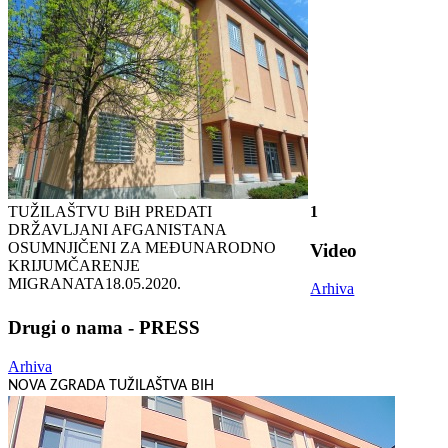
TUŽILAŠTVU BiH PREDATI
1
DRŽAVLJANI AFGANISTANA
OSUMNJIČENI ZA MEĐUNARODNO
Video
KRIJUMČARENJE
MIGRANATA
18.05.2020.
Arhiva
Drugi o nama - PRESS
Arhiva
NOVA ZGRADA TUŽILAŠTVA BIH