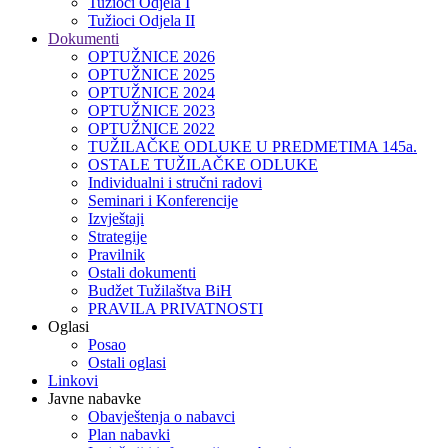
Tužioci Odjela I
Tužioci Odjela II
Dokumenti
OPTUŽNICE 2026
OPTUŽNICE 2025
OPTUŽNICE 2024
OPTUŽNICE 2023
OPTUŽNICE 2022
TUŽILAČKE ODLUKE U PREDMETIMA 145a.
OSTALE TUŽILAČKE ODLUKE
Individualni i stručni radovi
Seminari i Konferencije
Izvještaji
Strategije
Pravilnik
Ostali dokumenti
Budžet Tužilaštva BiH
PRAVILA PRIVATNOSTI
Oglasi
Posao
Ostali oglasi
Linkovi
Javne nabavke
Obavještenja o nabavci
Plan nabavki