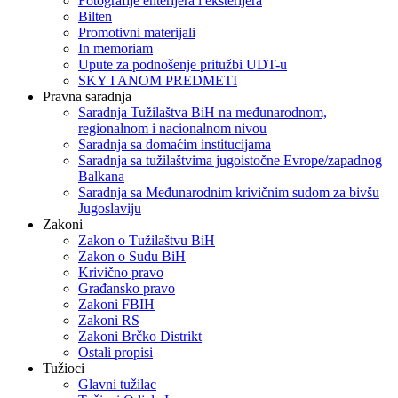
Fotografije enterijera i eksterijera
Bilten
Promotivni materijali
In memoriam
Upute za podnošenje pritužbi UDT-u
SKY I ANOM PREDMETI
Pravna saradnja
Saradnja Tužilaštva BiH na međunarodnom,
regionalnom i nacionalnom nivou
Saradnja sa domaćim institucijama
Saradnja sa tužilaštvima jugoistočne Evrope/zapadnog
Balkana
Saradnja sa Međunarodnim krivičnim sudom za bivšu
Jugoslaviju
Zakoni
Zakon o Тužilaštvu BiH
Zakon o Sudu BiH
Krivično pravo
Građansko pravo
Zakoni FBIH
Zakoni RS
Zakoni Brčko Distrikt
Ostali propisi
Tužioci
Glavni tužilac