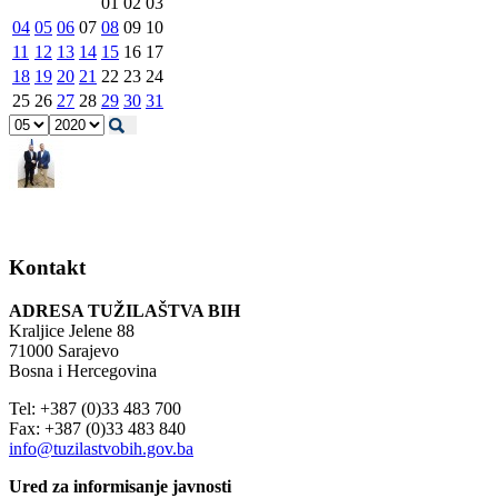
01
02
03
04
05
06
07
08
09
10
11
12
13
14
15
16
17
18
19
20
21
22
23
24
25
26
27
28
29
30
31
Kontakt
ADRESA TUŽILAŠTVA BIH
Kraljice Jelene 88
71000 Sarajevo
Bosna i Hercegovina
Tel: +387 (0)33 483 700
Fax: +387 (0)33 483 840
info@tuzilastvobih.gov.ba
Ured za informisanje javnosti