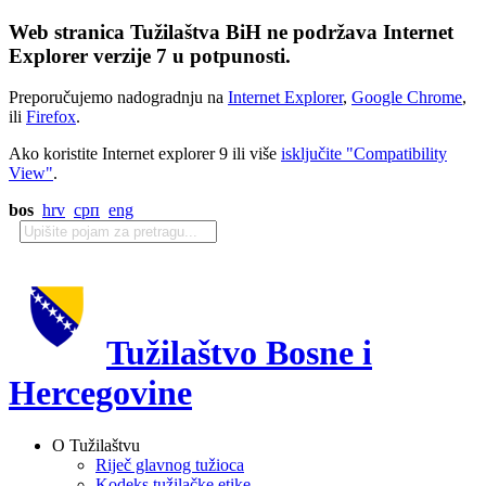
Web stranica Tužilaštva BiH ne podržava Internet
Explorer verzije 7 u potpunosti.
Preporučujemo nadogradnju na
Internet Explorer
,
Google Chrome
,
ili
Firefox
.
Ako koristite Internet explorer 9 ili više
isključite "Compatibility
View"
.
bos
hrv
срп
eng
Tužilaštvo Bosne i
Hercegovine
O Tužilaštvu
Riječ glavnog tužioca
Kodeks tužilačke etike