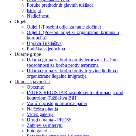
Poruke prethodnih glavnih tužilaca
Istorijat
Nadležnosti
Odjeli
Odjel I (Posebni odjel za ratne zločine)
Odjel II (Posebni odjel za organizirani kriminal i
korupciju)
Uprava Tužilaštva
Podrška svjedocima
Udarne grupe
Udarna grupa za borbu protiv terorizma i jačanja
sposobnosti za borbu protiv terorizma
Udarna grupa za borbu protiv trgovine ljudima i
organizirane ilegalne imigracije
Odnosi s javnošću
Općenito
INDEX REGISTAR raspoloživih informacija pod
kontrolom Tužilaštva BiH
Vodič o pristupu informacijama
Najčešća pitanja
Video galerija
Drugi o nama - PRESS
Zahtjev za intervju
Foto galerija