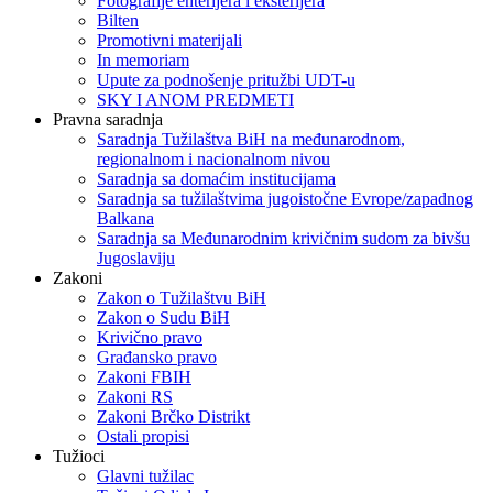
Fotografije enterijera i eksterijera
Bilten
Promotivni materijali
In memoriam
Upute za podnošenje pritužbi UDT-u
SKY I ANOM PREDMETI
Pravna saradnja
Saradnja Tužilaštva BiH na međunarodnom,
regionalnom i nacionalnom nivou
Saradnja sa domaćim institucijama
Saradnja sa tužilaštvima jugoistočne Evrope/zapadnog
Balkana
Saradnja sa Međunarodnim krivičnim sudom za bivšu
Jugoslaviju
Zakoni
Zakon o Тužilaštvu BiH
Zakon o Sudu BiH
Krivično pravo
Građansko pravo
Zakoni FBIH
Zakoni RS
Zakoni Brčko Distrikt
Ostali propisi
Tužioci
Glavni tužilac