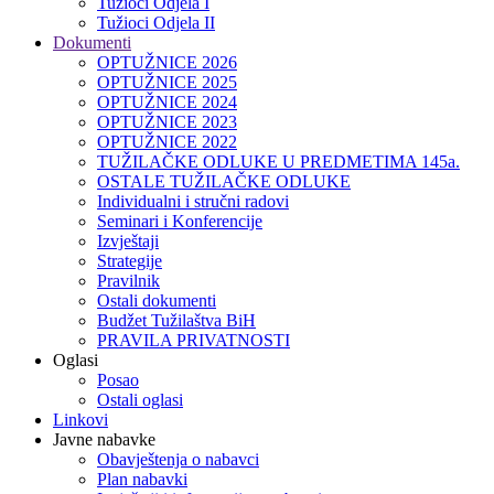
Tužioci Odjela I
Tužioci Odjela II
Dokumenti
OPTUŽNICE 2026
OPTUŽNICE 2025
OPTUŽNICE 2024
OPTUŽNICE 2023
OPTUŽNICE 2022
TUŽILAČKE ODLUKE U PREDMETIMA 145a.
OSTALE TUŽILAČKE ODLUKE
Individualni i stručni radovi
Seminari i Konferencije
Izvještaji
Strategije
Pravilnik
Ostali dokumenti
Budžet Tužilaštva BiH
PRAVILA PRIVATNOSTI
Oglasi
Posao
Ostali oglasi
Linkovi
Javne nabavke
Obavještenja o nabavci
Plan nabavki