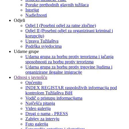
Poruke prethodnih glavnih tužilaca
Istorijat
Nadležnosti
Odjeli
Odjel I (Posebni odjel za ratne zločine)
Odjel II (Posebni odjel za organizirani kriminal i
korupciju)
Uprava Tužilaštva
Podrška svjedocima
Udarne grupe
Udarna grupa za borbu protiv terorizma i jačanja
sposobnosti za borbu protiv terorizma
Udarna grupa za borbu protiv trgovine ljudima i
organizirane ilegalne imigracije
Odnosi s javnošću
Općenito
INDEX REGISTAR raspoloživih informacija pod
kontrolom Tužilaštva BiH
Vodič o pristupu informacijama
Najčešća pitanja
Video galerija
Drugi o nama - PRESS
Zahtjev za intervju
Foto galerija