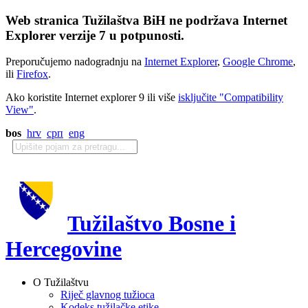
Web stranica Tužilaštva BiH ne podržava Internet
Explorer verzije 7 u potpunosti.
Preporučujemo nadogradnju na
Internet Explorer
,
Google Chrome
,
ili
Firefox
.
Ako koristite Internet explorer 9 ili više
isključite "Compatibility
View"
.
bos
hrv
срп
eng
Tužilaštvo Bosne i
Hercegovine
O Tužilaštvu
Riječ glavnog tužioca
Kodeks tužilačke etike