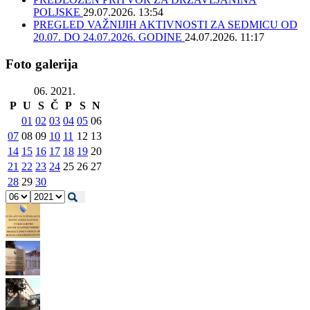
POLJSKE
29.07.2026. 13:54
PREGLED VAŽNIJIH AKTIVNOSTI ZA SEDMICU OD
20.07. DO 24.07.2026. GODINE
24.07.2026. 11:17
Foto galerija
06. 2021.
P
U
S
Č
P
S
N
01
02
03
04
05
06
07
08
09
10
11
12
13
14
15
16
17
18
19
20
21
22
23
24
25
26
27
28
29
30