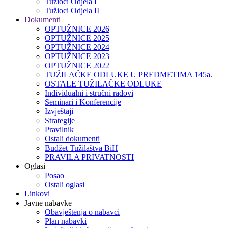
Tužioci Odjela I
Tužioci Odjela II
Dokumenti
OPTUŽNICE 2026
OPTUŽNICE 2025
OPTUŽNICE 2024
OPTUŽNICE 2023
OPTUŽNICE 2022
TUŽILAČKE ODLUKE U PREDMETIMA 145a.
OSTALE TUŽILAČKE ODLUKE
Individualni i stručni radovi
Seminari i Konferencije
Izvještaji
Strategije
Pravilnik
Ostali dokumenti
Budžet Tužilaštva BiH
PRAVILA PRIVATNOSTI
Oglasi
Posao
Ostali oglasi
Linkovi
Javne nabavke
Obavještenja o nabavci
Plan nabavki