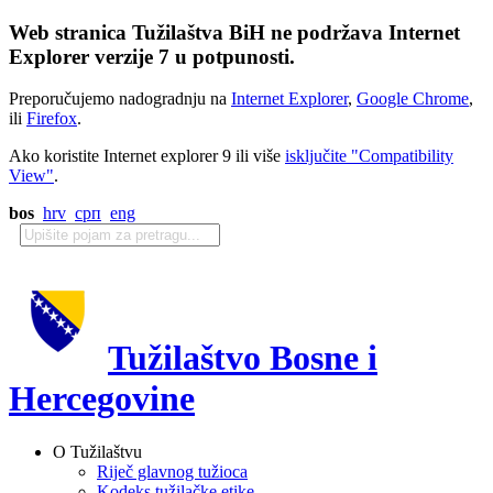
Web stranica Tužilaštva BiH ne podržava Internet
Explorer verzije 7 u potpunosti.
Preporučujemo nadogradnju na
Internet Explorer
,
Google Chrome
,
ili
Firefox
.
Ako koristite Internet explorer 9 ili više
isključite "Compatibility
View"
.
bos
hrv
срп
eng
Tužilaštvo Bosne i
Hercegovine
O Tužilaštvu
Riječ glavnog tužioca
Kodeks tužilačke etike