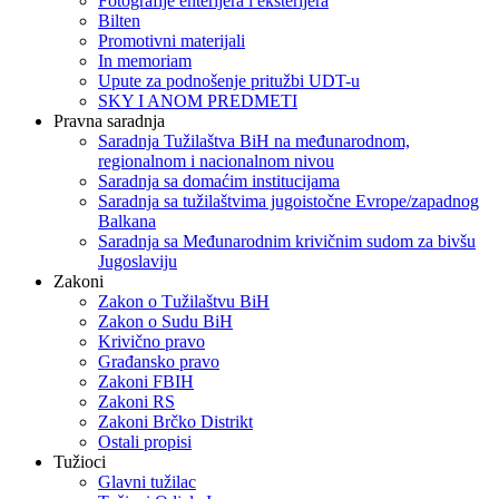
Fotografije enterijera i eksterijera
Bilten
Promotivni materijali
In memoriam
Upute za podnošenje pritužbi UDT-u
SKY I ANOM PREDMETI
Pravna saradnja
Saradnja Tužilaštva BiH na međunarodnom,
regionalnom i nacionalnom nivou
Saradnja sa domaćim institucijama
Saradnja sa tužilaštvima jugoistočne Evrope/zapadnog
Balkana
Saradnja sa Međunarodnim krivičnim sudom za bivšu
Jugoslaviju
Zakoni
Zakon o Тužilaštvu BiH
Zakon o Sudu BiH
Krivično pravo
Građansko pravo
Zakoni FBIH
Zakoni RS
Zakoni Brčko Distrikt
Ostali propisi
Tužioci
Glavni tužilac