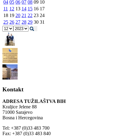
04
05
06
07
08
09
10
11
12
13
14
15
16
17
18
19
20
21
22
23
24
25
26
27
28
29
30
31
Kontakt
ADRESA TUŽILAŠTVA BIH
Kraljice Jelene 88
71000 Sarajevo
Bosna i Hercegovina
Tel: +387 (0)33 483 700
Fax: +387 (0)33 483 840