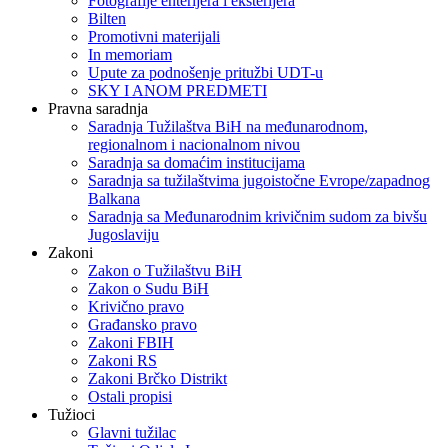
Fotografije enterijera i eksterijera
Bilten
Promotivni materijali
In memoriam
Upute za podnošenje pritužbi UDT-u
SKY I ANOM PREDMETI
Pravna saradnja
Saradnja Tužilaštva BiH na međunarodnom,
regionalnom i nacionalnom nivou
Saradnja sa domaćim institucijama
Saradnja sa tužilaštvima jugoistočne Evrope/zapadnog
Balkana
Saradnja sa Međunarodnim krivičnim sudom za bivšu
Jugoslaviju
Zakoni
Zakon o Тužilaštvu BiH
Zakon o Sudu BiH
Krivično pravo
Građansko pravo
Zakoni FBIH
Zakoni RS
Zakoni Brčko Distrikt
Ostali propisi
Tužioci
Glavni tužilac