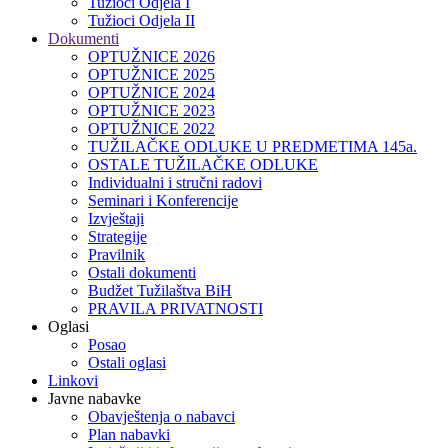
Tužioci Odjela I
Tužioci Odjela II
Dokumenti
OPTUŽNICE 2026
OPTUŽNICE 2025
OPTUŽNICE 2024
OPTUŽNICE 2023
OPTUŽNICE 2022
TUŽILAČKE ODLUKE U PREDMETIMA 145a.
OSTALE TUŽILAČKE ODLUKE
Individualni i stručni radovi
Seminari i Konferencije
Izvještaji
Strategije
Pravilnik
Ostali dokumenti
Budžet Tužilaštva BiH
PRAVILA PRIVATNOSTI
Oglasi
Posao
Ostali oglasi
Linkovi
Javne nabavke
Obavještenja o nabavci
Plan nabavki