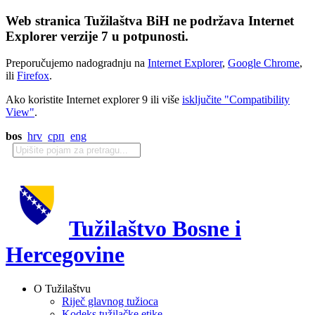
Web stranica Tužilaštva BiH ne podržava Internet
Explorer verzije 7 u potpunosti.
Preporučujemo nadogradnju na
Internet Explorer
,
Google Chrome
,
ili
Firefox
.
Ako koristite Internet explorer 9 ili više
isključite "Compatibility
View"
.
bos
hrv
срп
eng
Tužilaštvo Bosne i
Hercegovine
O Tužilaštvu
Riječ glavnog tužioca
Kodeks tužilačke etike