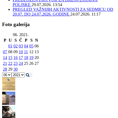
POLJSKE
29.07.2026. 13:54
PREGLED VAŽNIJIH AKTIVNOSTI ZA SEDMICU OD
20.07. DO 24.07.2026. GODINE
24.07.2026. 11:17
Foto galerija
06. 2021.
P
U
S
Č
P
S
N
01
02
03
04
05
06
07
08
09
10
11
12
13
14
15
16
17
18
19
20
21
22
23
24
25
26
27
28
29
30