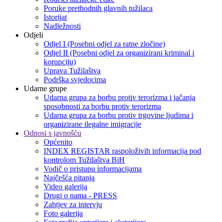
Poruke prethodnih glavnih tužilaca
Istorijat
Nadležnosti
Odjeli
Odjel I (Posebni odjel za ratne zločine)
Odjel II (Posebni odjel za organizirani kriminal i
korupciju)
Uprava Tužilaštva
Podrška svjedocima
Udarne grupe
Udarna grupa za borbu protiv terorizma i jačanja
sposobnosti za borbu protiv terorizma
Udarna grupa za borbu protiv trgovine ljudima i
organizirane ilegalne imigracije
Odnosi s javnošću
Općenito
INDEX REGISTAR raspoloživih informacija pod
kontrolom Tužilaštva BiH
Vodič o pristupu informacijama
Najčešća pitanja
Video galerija
Drugi o nama - PRESS
Zahtjev za intervju
Foto galerija