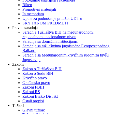
Fotografije enterijera i eksterijera
Bilten
Promotivni materijali
In memoriam
Upute za podnošenje pritužbi UDT-u
SKY I ANOM PREDMETI
Pravna saradnja
Saradnja Tužilaštva BiH na međunarodnom,
regionalnom i nacionalnom nivou
Saradnja sa domaćim institucijama
Saradnja sa tužilaštvima jugoistočne Evrope/zapadnog
Balkana
Saradnja sa Međunarodnim krivičnim sudom za bivšu
Jugoslaviju
Zakoni
Zakon o Тužilaštvu BiH
Zakon o Sudu BiH
Krivično pravo
Građansko pravo
Zakoni FBIH
Zakoni RS
Zakoni Brčko Distrikt
Ostali propisi
Tužioci
Glavni tužilac