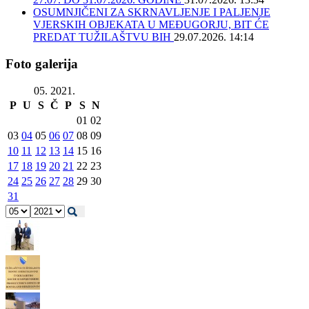
OSUMNJIČENI ZA SKRNAVLJENJE I PALJENJE
VJERSKIH OBJEKATA U MEĐUGORJU, BIT ĆE
PREDAT TUŽILAŠTVU BIH
29.07.2026. 14:14
Foto galerija
05. 2021.
P
U
S
Č
P
S
N
01
02
03
04
05
06
07
08
09
10
11
12
13
14
15
16
17
18
19
20
21
22
23
24
25
26
27
28
29
30
31