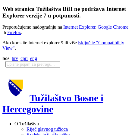
Web stranica Tužilaštva BiH ne podržava Internet
Explorer verzije 7 u potpunosti.
Preporučujemo nadogradnju na
Internet Explorer
,
Google Chrome
,
ili
Firefox
.
Ako koristite Internet explorer 9 ili više
isključite "Compatibility
View"
.
bos
hrv
срп
eng
Tužilaštvo Bosne i
Hercegovine
O Tužilaštvu
Riječ glavnog tužioca
Kodeks tužilačke etike