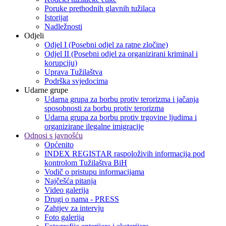
Poruke prethodnih glavnih tužilaca
Istorijat
Nadležnosti
Odjeli
Odjel I (Posebni odjel za ratne zločine)
Odjel II (Posebni odjel za organizirani kriminal i
korupciju)
Uprava Tužilaštva
Podrška svjedocima
Udarne grupe
Udarna grupa za borbu protiv terorizma i jačanja
sposobnosti za borbu protiv terorizma
Udarna grupa za borbu protiv trgovine ljudima i
organizirane ilegalne imigracije
Odnosi s javnošću
Općenito
INDEX REGISTAR raspoloživih informacija pod
kontrolom Tužilaštva BiH
Vodič o pristupu informacijama
Najčešća pitanja
Video galerija
Drugi o nama - PRESS
Zahtjev za intervju
Foto galerija