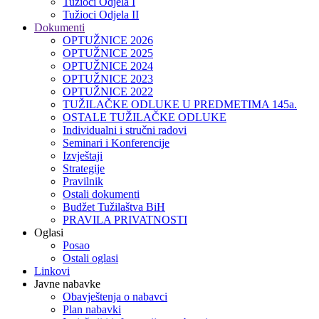
Tužioci Odjela I
Tužioci Odjela II
Dokumenti
OPTUŽNICE 2026
OPTUŽNICE 2025
OPTUŽNICE 2024
OPTUŽNICE 2023
OPTUŽNICE 2022
TUŽILAČKE ODLUKE U PREDMETIMA 145a.
OSTALE TUŽILAČKE ODLUKE
Individualni i stručni radovi
Seminari i Konferencije
Izvještaji
Strategije
Pravilnik
Ostali dokumenti
Budžet Tužilaštva BiH
PRAVILA PRIVATNOSTI
Oglasi
Posao
Ostali oglasi
Linkovi
Javne nabavke
Obavještenja o nabavci
Plan nabavki