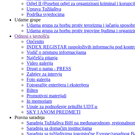
Odjel II (Posebni odjel za organizirani kriminal i korupci
Uprava Tužilaštva
Podrška svjedocima
Udarne grupe
Udarna grupa za borbu protiv terorizma i jačanja sposobn
Udarna grupa za borbu protiv trgovine ljudima i organizir
Odnosi s javnošću
Općenito
INDEX REGISTAR raspoloživih informacija pod kontro
Vodič o pristupu informacijama
Najčešća pitanja
Video galerija
Drugi o nama - PRESS
Zahtjev za intervju
Foto galerija
Fotografije enterijera i eksterijera
Bilten
Promotivni materijali
In memoriam
Upute za podnošenje pritužbi UDT-u
SKY I ANOM PREDMETI
Pravna saradnja
Saradnja Tužilaštva BiH na međunarodnom, regionalnom
Saradnja sa domaćim institucijama
Saradnja sa tužilaštvima jugoistočne Evrope/zapadnog B