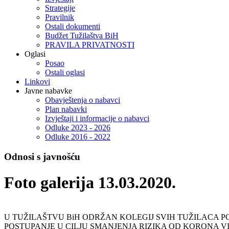
Strategije
Pravilnik
Ostali dokumenti
Budžet Tužilaštva BiH
PRAVILA PRIVATNOSTI
Oglasi
Posao
Ostali oglasi
Linkovi
Javne nabavke
Obavještenja o nabavci
Plan nabavki
Izvještaji i informacije o nabavci
Odluke 2023 - 2026
Odluke 2016 - 2022
Odnosi s javnošću
Foto galerija 13.03.2020.
U TUŽILAŠTVU BiH ODRŽAN KOLEGIJ SVIH TUŽILACA 
POSTUPANJE U CILJU SMANJENJA RIZIKA OD KORONA V