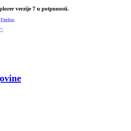
lorer verzije 7 u potpunosti.
i
Firefox
.
w"
.
govine