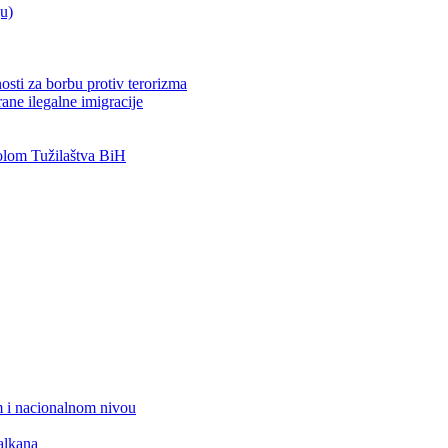
ju)
osti za borbu protiv terorizma
ane ilegalne imigracije
lom Tužilaštva BiH
 i nacionalnom nivou
alkana