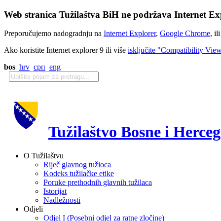
Web stranica Tužilaštva BiH ne podržava Internet Exp
Preporučujemo nadogradnju na
Internet Explorer
,
Google Chrome
, il
Ako koristite Internet explorer 9 ili više
isključite "Compatibility Vie
bos
hrv
срп
eng
Tužilaštvo Bosne i Herce
O Tužilaštvu
Riječ glavnog tužioca
Kodeks tužilačke etike
Poruke prethodnih glavnih tužilaca
Istorijat
Nadležnosti
Odjeli
Odjel I (Posebni odjel za ratne zločine)