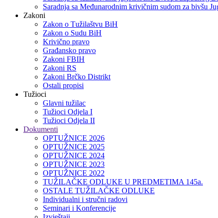
Saradnja sa Međunarodnim krivičnim sudom za bivšu Jug
Zakoni
Zakon o Тužilaštvu BiH
Zakon o Sudu BiH
Krivično pravo
Građansko pravo
Zakoni FBIH
Zakoni RS
Zakoni Brčko Distrikt
Ostali propisi
Tužioci
Glavni tužilac
Tužioci Odjela I
Tužioci Odjela II
Dokumenti
OPTUŽNICE 2026
OPTUŽNICE 2025
OPTUŽNICE 2024
OPTUŽNICE 2023
OPTUŽNICE 2022
TUŽILAČKE ODLUKE U PREDMETIMA 145a.
OSTALE TUŽILAČKE ODLUKE
Individualni i stručni radovi
Seminari i Konferencije
Izvještaji