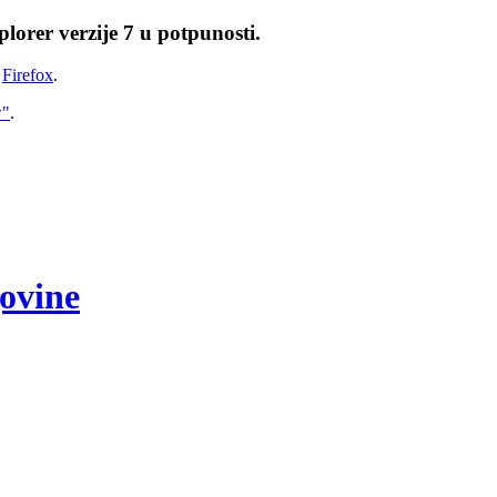
lorer verzije 7 u potpunosti.
i
Firefox
.
w"
.
govine