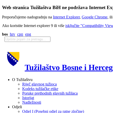
Web stranica Tužilaštva BiH ne podržava Internet Exp
Preporučujemo nadogradnju na
Internet Explorer
,
Google Chrome
, il
Ako koristite Internet explorer 9 ili više
isključite "Compatibility Vie
bos
hrv
срп
eng
Tužilaštvo Bosne i Herce
O Tužilaštvu
Riječ glavnog tužioca
Kodeks tužilačke etike
Poruke prethodnih glavnih tužilaca
Istorijat
Nadležnosti
Odjeli
Odjel I (Posebni odjel za ratne zločine)