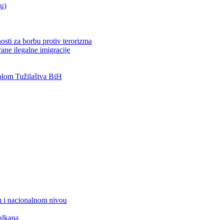
ju)
osti za borbu protiv terorizma
ane ilegalne imigracije
lom Tužilaštva BiH
 i nacionalnom nivou
alkana