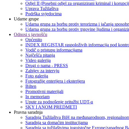
Odjel II (Posebni odjel za organizirani kriminal i korupci
Uprava Tužilaštva
Podrška svjedocima
Udarne grupe
Udarna grupa za borbu protiv terorizma i jačanja sposobn
Udarna grupa za borbu protiv trgovine ljudima i organizir
Odnosi s javnošću
Općenito
INDEX REGISTAR raspoloživih informacija pod kontro
Vodič o pristupu informacijama
Najčešća pitanja
Video galerija
Drugi o nama - PRESS
Zahtjev za intervju
Foto galerija
Fotografije enterijera i eksterijera
Bilten
Promotivni materijali
In memoriam
Upute za podnošenje pritužbi UDT-u
SKY I ANOM PREDMETI
Pravna saradnja
Saradnja Tužilaštva BiH na međunarodnom, regionalnom
Saradnja sa domaćim institucijama
Saradnja sa tužilaštvima jugoistočne Evrope/zapadnog B