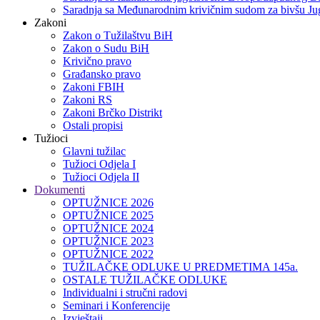
Saradnja sa Međunarodnim krivičnim sudom za bivšu Jug
Zakoni
Zakon o Тužilaštvu BiH
Zakon o Sudu BiH
Krivično pravo
Građansko pravo
Zakoni FBIH
Zakoni RS
Zakoni Brčko Distrikt
Ostali propisi
Tužioci
Glavni tužilac
Tužioci Odjela I
Tužioci Odjela II
Dokumenti
OPTUŽNICE 2026
OPTUŽNICE 2025
OPTUŽNICE 2024
OPTUŽNICE 2023
OPTUŽNICE 2022
TUŽILAČKE ODLUKE U PREDMETIMA 145a.
OSTALE TUŽILAČKE ODLUKE
Individualni i stručni radovi
Seminari i Konferencije
Izvještaji