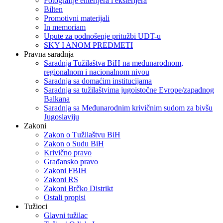
Fotografije enterijera i eksterijera
Bilten
Promotivni materijali
In memoriam
Upute za podnošenje pritužbi UDT-u
SKY I ANOM PREDMETI
Pravna saradnja
Saradnja Tužilaštva BiH na međunarodnom,
regionalnom i nacionalnom nivou
Saradnja sa domaćim institucijama
Saradnja sa tužilaštvima jugoistočne Evrope/zapadnog
Balkana
Saradnja sa Međunarodnim krivičnim sudom za bivšu
Jugoslaviju
Zakoni
Zakon o Тužilaštvu BiH
Zakon o Sudu BiH
Krivično pravo
Građansko pravo
Zakoni FBIH
Zakoni RS
Zakoni Brčko Distrikt
Ostali propisi
Tužioci
Glavni tužilac