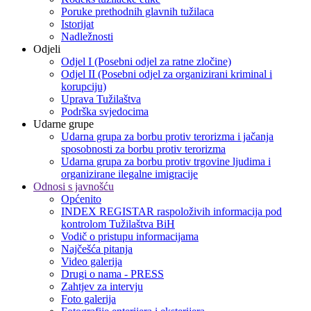
Poruke prethodnih glavnih tužilaca
Istorijat
Nadležnosti
Odjeli
Odjel I (Posebni odjel za ratne zločine)
Odjel II (Posebni odjel za organizirani kriminal i
korupciju)
Uprava Tužilaštva
Podrška svjedocima
Udarne grupe
Udarna grupa za borbu protiv terorizma i jačanja
sposobnosti za borbu protiv terorizma
Udarna grupa za borbu protiv trgovine ljudima i
organizirane ilegalne imigracije
Odnosi s javnošću
Općenito
INDEX REGISTAR raspoloživih informacija pod
kontrolom Tužilaštva BiH
Vodič o pristupu informacijama
Najčešća pitanja
Video galerija
Drugi o nama - PRESS
Zahtjev za intervju
Foto galerija