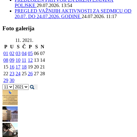
POLJSKE
29.07.2026. 13:54
PREGLED VAŽNIJIH AKTIVNOSTI ZA SEDMICU OD
20.07. DO 24.07.2026. GODINE
24.07.2026. 11:17
Foto galerija
11. 2021.
P
U
S
Č
P
S
N
01
02
03
04
05
06
07
08
09
10
11
12
13
14
15
16
17
18
19
20
21
22
23
24
25
26
27
28
29
30