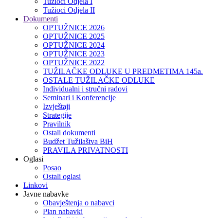
Tužioci Odjela I
Tužioci Odjela II
Dokumenti
OPTUŽNICE 2026
OPTUŽNICE 2025
OPTUŽNICE 2024
OPTUŽNICE 2023
OPTUŽNICE 2022
TUŽILAČKE ODLUKE U PREDMETIMA 145a.
OSTALE TUŽILAČKE ODLUKE
Individualni i stručni radovi
Seminari i Konferencije
Izvještaji
Strategije
Pravilnik
Ostali dokumenti
Budžet Tužilaštva BiH
PRAVILA PRIVATNOSTI
Oglasi
Posao
Ostali oglasi
Linkovi
Javne nabavke
Obavještenja o nabavci
Plan nabavki