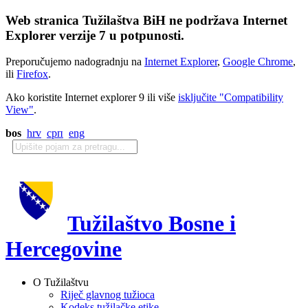
Web stranica Tužilaštva BiH ne podržava Internet
Explorer verzije 7 u potpunosti.
Preporučujemo nadogradnju na
Internet Explorer
,
Google Chrome
,
ili
Firefox
.
Ako koristite Internet explorer 9 ili više
isključite "Compatibility
View"
.
bos
hrv
срп
eng
Tužilaštvo Bosne i
Hercegovine
O Tužilaštvu
Riječ glavnog tužioca
Kodeks tužilačke etike