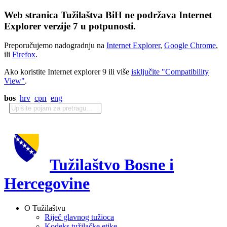
Web stranica Tužilaštva BiH ne podržava Internet
Explorer verzije 7 u potpunosti.
Preporučujemo nadogradnju na
Internet Explorer
,
Google Chrome
,
ili
Firefox
.
Ako koristite Internet explorer 9 ili više
isključite "Compatibility
View"
.
bos
hrv
срп
eng
Tužilaštvo Bosne i
Hercegovine
O Tužilaštvu
Riječ glavnog tužioca
Kodeks tužilačke etike