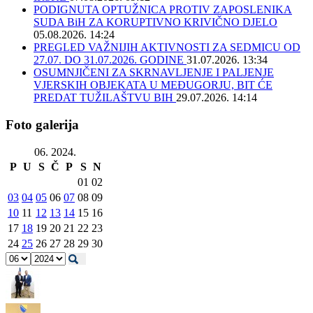
PODIGNUTA OPTUŽNICA PROTIV ZAPOSLENIKA
SUDA BiH ZA KORUPTIVNO KRIVIČNO DJELO
05.08.2026. 14:24
PREGLED VAŽNIJIH AKTIVNOSTI ZA SEDMICU OD
27.07. DO 31.07.2026. GODINE
31.07.2026. 13:34
OSUMNJIČENI ZA SKRNAVLJENJE I PALJENJE
VJERSKIH OBJEKATA U MEĐUGORJU, BIT ĆE
PREDAT TUŽILAŠTVU BIH
29.07.2026. 14:14
Foto galerija
06. 2024.
P
U
S
Č
P
S
N
01
02
03
04
05
06
07
08
09
10
11
12
13
14
15
16
17
18
19
20
21
22
23
24
25
26
27
28
29
30