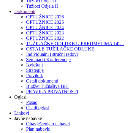
Tužioci Odjela I
Tužioci Odjela II
Dokumenti
OPTUŽNICE 2026
OPTUŽNICE 2025
OPTUŽNICE 2024
OPTUŽNICE 2023
OPTUŽNICE 2022
TUŽILAČKE ODLUKE U PREDMETIMA 145a.
OSTALE TUŽILAČKE ODLUKE
Individualni i stručni radovi
Seminari i Konferencije
Izvještaji
Strategije
Pravilnik
Ostali dokumenti
Budžet Tužilaštva BiH
PRAVILA PRIVATNOSTI
Oglasi
Posao
Ostali oglasi
Linkovi
Javne nabavke
Obavještenja o nabavci
Plan nabavki