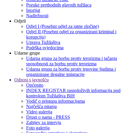
Poruke prethodnih glavnih tužilaca
Istorijat
Nadležnosti
Odjeli
Odjel I (Posebni odjel za ratne zločine)
Odjel II (Posebni odjel za organizirani kriminal i
korupciju)
Uprava Tužilaštva
Podrška svjedocima
Udarne grupe
Udarna grupa za borbu protiv terorizma i jačanja
sposobnosti za borbu protiv terorizma
Udarna grupa za borbu protiv trgovine ljudima i
organizirane ilegalne imigracije
Odnosi s javnošću
Općenito
INDEX REGISTAR raspoloživih informacija pod
kontrolom Tužilaštva BiH
Vodič o pristupu informacijama
Najčešća pitanja
Video galerija
Drugi o nama - PRESS
Zahtjev za intervju
Foto galerija