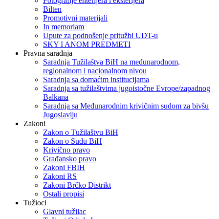
Fotografije enterijera i eksterijera
Bilten
Promotivni materijali
In memoriam
Upute za podnošenje pritužbi UDT-u
SKY I ANOM PREDMETI
Pravna saradnja
Saradnja Tužilaštva BiH na međunarodnom,
regionalnom i nacionalnom nivou
Saradnja sa domaćim institucijama
Saradnja sa tužilaštvima jugoistočne Evrope/zapadnog
Balkana
Saradnja sa Međunarodnim krivičnim sudom za bivšu
Jugoslaviju
Zakoni
Zakon o Тužilaštvu BiH
Zakon o Sudu BiH
Krivično pravo
Građansko pravo
Zakoni FBIH
Zakoni RS
Zakoni Brčko Distrikt
Ostali propisi
Tužioci
Glavni tužilac