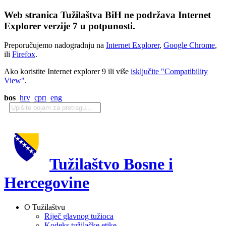
Web stranica Tužilaštva BiH ne podržava Internet
Explorer verzije 7 u potpunosti.
Preporučujemo nadogradnju na
Internet Explorer
,
Google Chrome
,
ili
Firefox
.
Ako koristite Internet explorer 9 ili više
isključite "Compatibility
View"
.
bos
hrv
срп
eng
Tužilaštvo Bosne i
Hercegovine
O Tužilaštvu
Riječ glavnog tužioca
Kodeks tužilačke etike