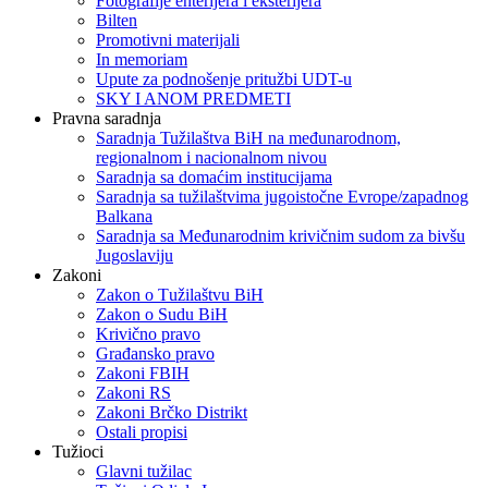
Fotografije enterijera i eksterijera
Bilten
Promotivni materijali
In memoriam
Upute za podnošenje pritužbi UDT-u
SKY I ANOM PREDMETI
Pravna saradnja
Saradnja Tužilaštva BiH na međunarodnom,
regionalnom i nacionalnom nivou
Saradnja sa domaćim institucijama
Saradnja sa tužilaštvima jugoistočne Evrope/zapadnog
Balkana
Saradnja sa Međunarodnim krivičnim sudom za bivšu
Jugoslaviju
Zakoni
Zakon o Тužilaštvu BiH
Zakon o Sudu BiH
Krivično pravo
Građansko pravo
Zakoni FBIH
Zakoni RS
Zakoni Brčko Distrikt
Ostali propisi
Tužioci
Glavni tužilac