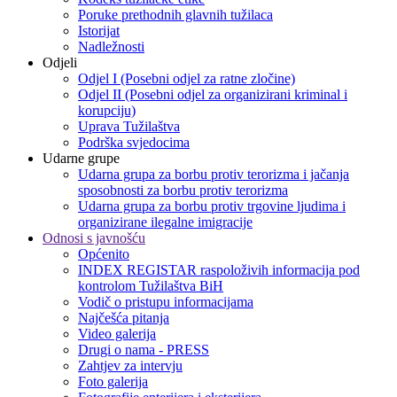
Poruke prethodnih glavnih tužilaca
Istorijat
Nadležnosti
Odjeli
Odjel I (Posebni odjel za ratne zločine)
Odjel II (Posebni odjel za organizirani kriminal i
korupciju)
Uprava Tužilaštva
Podrška svjedocima
Udarne grupe
Udarna grupa za borbu protiv terorizma i jačanja
sposobnosti za borbu protiv terorizma
Udarna grupa za borbu protiv trgovine ljudima i
organizirane ilegalne imigracije
Odnosi s javnošću
Općenito
INDEX REGISTAR raspoloživih informacija pod
kontrolom Tužilaštva BiH
Vodič o pristupu informacijama
Najčešća pitanja
Video galerija
Drugi o nama - PRESS
Zahtjev za intervju
Foto galerija