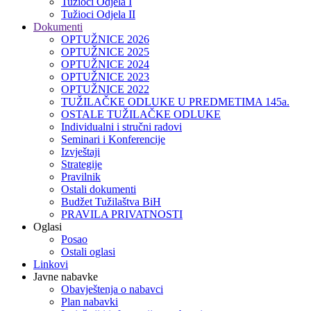
Tužioci Odjela I
Tužioci Odjela II
Dokumenti
OPTUŽNICE 2026
OPTUŽNICE 2025
OPTUŽNICE 2024
OPTUŽNICE 2023
OPTUŽNICE 2022
TUŽILAČKE ODLUKE U PREDMETIMA 145a.
OSTALE TUŽILAČKE ODLUKE
Individualni i stručni radovi
Seminari i Konferencije
Izvještaji
Strategije
Pravilnik
Ostali dokumenti
Budžet Tužilaštva BiH
PRAVILA PRIVATNOSTI
Oglasi
Posao
Ostali oglasi
Linkovi
Javne nabavke
Obavještenja o nabavci
Plan nabavki