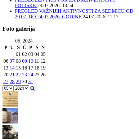
POLJSKE
29.07.2026. 13:54
PREGLED VAŽNIJIH AKTIVNOSTI ZA SEDMICU OD
20.07. DO 24.07.2026. GODINE
24.07.2026. 11:17
Foto galerija
05. 2024.
P
U
S
Č
P
S
N
01
02
03
04
05
06
07
08
09
10
11
12
13
14
15
16
17
18
19
20
21
22
23
24
25
26
27
28
29
30
31