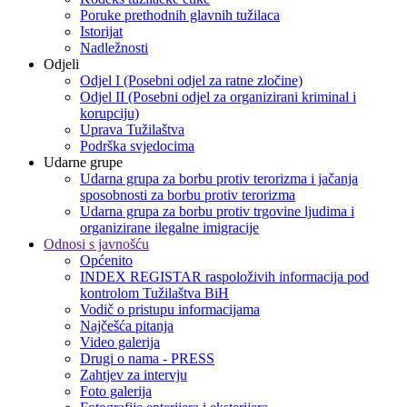
Poruke prethodnih glavnih tužilaca
Istorijat
Nadležnosti
Odjeli
Odjel I (Posebni odjel za ratne zločine)
Odjel II (Posebni odjel za organizirani kriminal i
korupciju)
Uprava Tužilaštva
Podrška svjedocima
Udarne grupe
Udarna grupa za borbu protiv terorizma i jačanja
sposobnosti za borbu protiv terorizma
Udarna grupa za borbu protiv trgovine ljudima i
organizirane ilegalne imigracije
Odnosi s javnošću
Općenito
INDEX REGISTAR raspoloživih informacija pod
kontrolom Tužilaštva BiH
Vodič o pristupu informacijama
Najčešća pitanja
Video galerija
Drugi o nama - PRESS
Zahtjev za intervju
Foto galerija