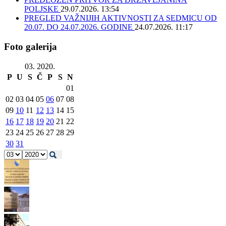
POLJSKE
29.07.2026. 13:54
PREGLED VAŽNIJIH AKTIVNOSTI ZA SEDMICU OD
20.07. DO 24.07.2026. GODINE
24.07.2026. 11:17
Foto galerija
03. 2020.
P
U
S
Č
P
S
N
01
02
03
04
05
06
07
08
09
10
11
12
13
14
15
16
17
18
19
20
21
22
23
24
25
26
27
28
29
30
31