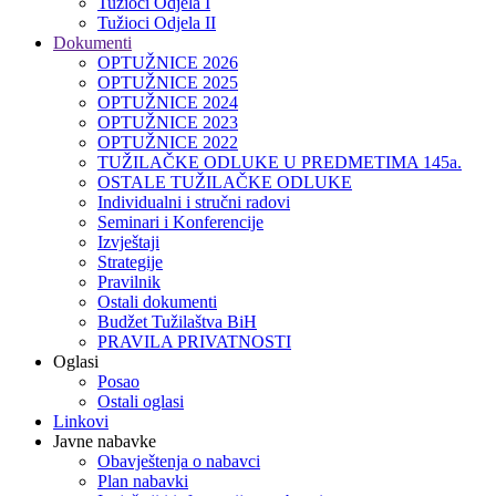
Tužioci Odjela I
Tužioci Odjela II
Dokumenti
OPTUŽNICE 2026
OPTUŽNICE 2025
OPTUŽNICE 2024
OPTUŽNICE 2023
OPTUŽNICE 2022
TUŽILAČKE ODLUKE U PREDMETIMA 145a.
OSTALE TUŽILAČKE ODLUKE
Individualni i stručni radovi
Seminari i Konferencije
Izvještaji
Strategije
Pravilnik
Ostali dokumenti
Budžet Tužilaštva BiH
PRAVILA PRIVATNOSTI
Oglasi
Posao
Ostali oglasi
Linkovi
Javne nabavke
Obavještenja o nabavci
Plan nabavki