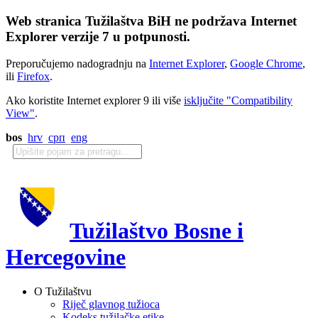
Web stranica Tužilaštva BiH ne podržava Internet
Explorer verzije 7 u potpunosti.
Preporučujemo nadogradnju na
Internet Explorer
,
Google Chrome
,
ili
Firefox
.
Ako koristite Internet explorer 9 ili više
isključite "Compatibility
View"
.
bos
hrv
срп
eng
Tužilaštvo Bosne i
Hercegovine
O Tužilaštvu
Riječ glavnog tužioca
Kodeks tužilačke etike