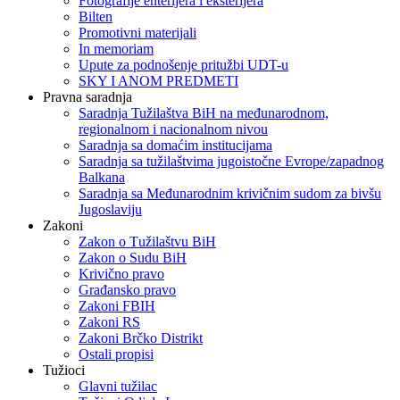
Fotografije enterijera i eksterijera
Bilten
Promotivni materijali
In memoriam
Upute za podnošenje pritužbi UDT-u
SKY I ANOM PREDMETI
Pravna saradnja
Saradnja Tužilaštva BiH na međunarodnom,
regionalnom i nacionalnom nivou
Saradnja sa domaćim institucijama
Saradnja sa tužilaštvima jugoistočne Evrope/zapadnog
Balkana
Saradnja sa Međunarodnim krivičnim sudom za bivšu
Jugoslaviju
Zakoni
Zakon o Тužilaštvu BiH
Zakon o Sudu BiH
Krivično pravo
Građansko pravo
Zakoni FBIH
Zakoni RS
Zakoni Brčko Distrikt
Ostali propisi
Tužioci
Glavni tužilac