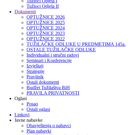
Tužioci Odjela I
Tužioci Odjela II
Dokumenti
OPTUŽNICE 2026
OPTUŽNICE 2025
OPTUŽNICE 2024
OPTUŽNICE 2023
OPTUŽNICE 2022
TUŽILAČKE ODLUKE U PREDMETIMA 145a.
OSTALE TUŽILAČKE ODLUKE
Individualni i stručni radovi
Seminari i Konferencije
Izvještaji
Strategije
Pravilnik
Ostali dokumenti
Budžet Tužilaštva BiH
PRAVILA PRIVATNOSTI
Oglasi
Posao
Ostali oglasi
Linkovi
Javne nabavke
Obavještenja o nabavci
Plan nabavki