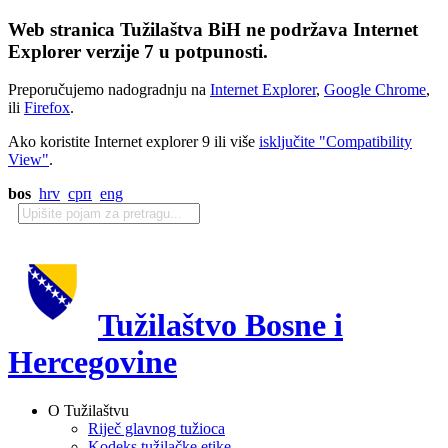
Web stranica Tužilaštva BiH ne podržava Internet
Explorer verzije 7 u potpunosti.
Preporučujemo nadogradnju na
Internet Explorer
,
Google Chrome
,
ili
Firefox
.
Ako koristite Internet explorer 9 ili više
isključite "Compatibility
View"
.
bos
hrv
срп
eng
Tužilaštvo Bosne i
Hercegovine
O Tužilaštvu
Riječ glavnog tužioca
Kodeks tužilačke etike