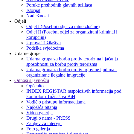
Poruke prethodnih glavnih tužilaca
Istorijat
Nadležnosti
Odjeli
Odjel I (Posebni odjel za ratne zločine)
Odjel II (Posebni odjel za organizirani kriminal i
korupciju)
Uprava Tužilaštva
Podrška svjedocima
Udarne grupe
Udarna grupa za borbu protiv terorizma i jačanja
sposobnosti za borbu protiv terorizma
Udarna grupa za borbu protiv trgovine ljudima i
organizirane ilegalne imigracije
Odnosi s javnošću
Općenito
INDEX REGISTAR raspoloživih informacija pod
kontrolom Tužilaštva BiH
Vodič o pristupu informacijama
Najčešća pitanja
Video galerija
Drugi o nama - PRESS
Zahtjev za intervju
Foto galerija