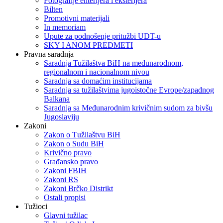
Fotografije enterijera i eksterijera
Bilten
Promotivni materijali
In memoriam
Upute za podnošenje pritužbi UDT-u
SKY I ANOM PREDMETI
Pravna saradnja
Saradnja Tužilaštva BiH na međunarodnom,
regionalnom i nacionalnom nivou
Saradnja sa domaćim institucijama
Saradnja sa tužilaštvima jugoistočne Evrope/zapadnog
Balkana
Saradnja sa Međunarodnim krivičnim sudom za bivšu
Jugoslaviju
Zakoni
Zakon o Тužilaštvu BiH
Zakon o Sudu BiH
Krivično pravo
Građansko pravo
Zakoni FBIH
Zakoni RS
Zakoni Brčko Distrikt
Ostali propisi
Tužioci
Glavni tužilac