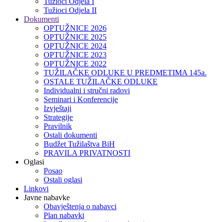
Tužioci Odjela I
Tužioci Odjela II
Dokumenti
OPTUŽNICE 2026
OPTUŽNICE 2025
OPTUŽNICE 2024
OPTUŽNICE 2023
OPTUŽNICE 2022
TUŽILAČKE ODLUKE U PREDMETIMA 145a.
OSTALE TUŽILAČKE ODLUKE
Individualni i stručni radovi
Seminari i Konferencije
Izvještaji
Strategije
Pravilnik
Ostali dokumenti
Budžet Tužilaštva BiH
PRAVILA PRIVATNOSTI
Oglasi
Posao
Ostali oglasi
Linkovi
Javne nabavke
Obavještenja o nabavci
Plan nabavki