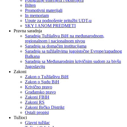
Fotografije enterijera i eksterijera
Bilten
Promotivni materijali
In memoriam
Upute za podnošenje pritužbi UDT-u
SKY I ANOM PREDMETI
Pravna saradnja
Saradnja Tužilaštva BiH na međunarodnom,
regionalnom i nacionalnom nivou
Saradnja sa domaćim institucijama
Saradnja sa tužilaštvima jugoistočne Evrope/zapadnog
Balkana
Saradnja sa Međunarodnim krivičnim sudom za bivšu
Jugoslaviju
Zakoni
Zakon o Тužilaštvu BiH
Zakon o Sudu BiH
Krivično pravo
Građansko pravo
Zakoni FBIH
Zakoni RS
Zakoni Brčko Distrikt
Ostali propisi
Tužioci
Glavni tužilac