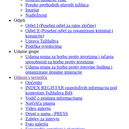
Poruke prethodnih glavnih tužilaca
Istorijat
Nadležnosti
Odjeli
Odjel I (Posebni odjel za ratne zločine)
Odjel II (Posebni odjel za organizirani kriminal i
korupciju)
Uprava Tužilaštva
Podrška svjedocima
Udarne grupe
Udarna grupa za borbu protiv terorizma i jačanja
sposobnosti za borbu protiv terorizma
Udarna grupa za borbu protiv trgovine ljudima i
organizirane ilegalne imigracije
Odnosi s javnošću
Općenito
INDEX REGISTAR raspoloživih informacija pod
kontrolom Tužilaštva BiH
Vodič o pristupu informacijama
Najčešća pitanja
Video galerija
Drugi o nama - PRESS
Zahtjev za intervju
Foto galerija