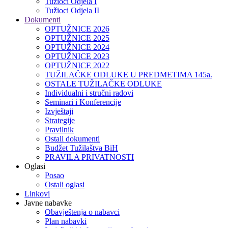
Tužioci Odjela I
Tužioci Odjela II
Dokumenti
OPTUŽNICE 2026
OPTUŽNICE 2025
OPTUŽNICE 2024
OPTUŽNICE 2023
OPTUŽNICE 2022
TUŽILAČKE ODLUKE U PREDMETIMA 145a.
OSTALE TUŽILAČKE ODLUKE
Individualni i stručni radovi
Seminari i Konferencije
Izvještaji
Strategije
Pravilnik
Ostali dokumenti
Budžet Tužilaštva BiH
PRAVILA PRIVATNOSTI
Oglasi
Posao
Ostali oglasi
Linkovi
Javne nabavke
Obavještenja o nabavci
Plan nabavki