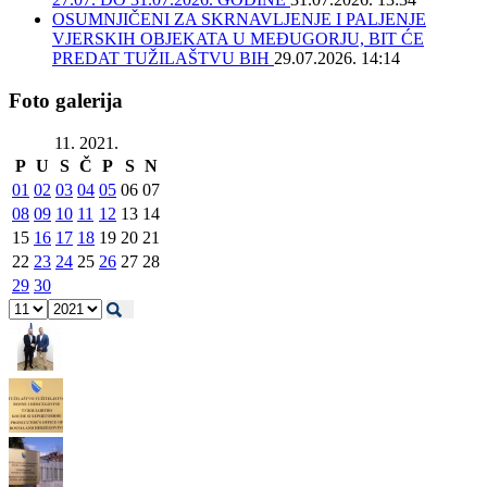
OSUMNJIČENI ZA SKRNAVLJENJE I PALJENJE
VJERSKIH OBJEKATA U MEĐUGORJU, BIT ĆE
PREDAT TUŽILAŠTVU BIH
29.07.2026. 14:14
Foto galerija
11. 2021.
P
U
S
Č
P
S
N
01
02
03
04
05
06
07
08
09
10
11
12
13
14
15
16
17
18
19
20
21
22
23
24
25
26
27
28
29
30