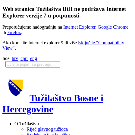
Web stranica Tužilaštva BiH ne podržava Internet
Explorer verzije 7 u potpunosti.
Preporučujemo nadogradnju na
Internet Explorer
,
Google Chrome
,
ili
Firefox
.
Ako koristite Internet explorer 9 ili više
isključite "Compatibility
View"
.
bos
hrv
срп
eng
Tužilaštvo Bosne i
Hercegovine
O Tužilaštvu
Riječ glavnog tužioca
Kodeks tužilačke etike