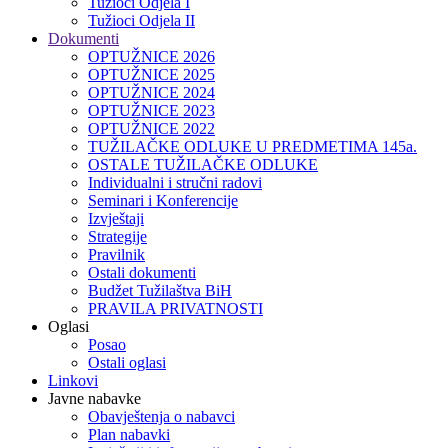
Tužioci Odjela I
Tužioci Odjela II
Dokumenti
OPTUŽNICE 2026
OPTUŽNICE 2025
OPTUŽNICE 2024
OPTUŽNICE 2023
OPTUŽNICE 2022
TUŽILAČKE ODLUKE U PREDMETIMA 145a.
OSTALE TUŽILAČKE ODLUKE
Individualni i stručni radovi
Seminari i Konferencije
Izvještaji
Strategije
Pravilnik
Ostali dokumenti
Budžet Tužilaštva BiH
PRAVILA PRIVATNOSTI
Oglasi
Posao
Ostali oglasi
Linkovi
Javne nabavke
Obavještenja o nabavci
Plan nabavki