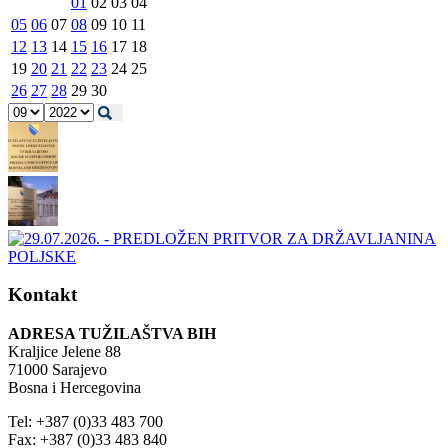
01
02
03
04
05
06
07
08
09
10
11
12
13
14
15
16
17
18
19
20
21
22
23
24
25
26
27
28
29
30
Kontakt
ADRESA TUŽILAŠTVA BIH
Kraljice Jelene 88
71000 Sarajevo
Bosna i Hercegovina
Tel: +387 (0)33 483 700
Fax: +387 (0)33 483 840