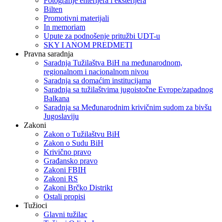
Fotografije enterijera i eksterijera
Bilten
Promotivni materijali
In memoriam
Upute za podnošenje pritužbi UDT-u
SKY I ANOM PREDMETI
Pravna saradnja
Saradnja Tužilaštva BiH na međunarodnom,
regionalnom i nacionalnom nivou
Saradnja sa domaćim institucijama
Saradnja sa tužilaštvima jugoistočne Evrope/zapadnog
Balkana
Saradnja sa Međunarodnim krivičnim sudom za bivšu
Jugoslaviju
Zakoni
Zakon o Тužilaštvu BiH
Zakon o Sudu BiH
Krivično pravo
Građansko pravo
Zakoni FBIH
Zakoni RS
Zakoni Brčko Distrikt
Ostali propisi
Tužioci
Glavni tužilac