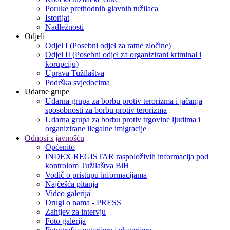
Poruke prethodnih glavnih tužilaca
Istorijat
Nadležnosti
Odjeli
Odjel I (Posebni odjel za ratne zločine)
Odjel II (Posebni odjel za organizirani kriminal i
korupciju)
Uprava Tužilaštva
Podrška svjedocima
Udarne grupe
Udarna grupa za borbu protiv terorizma i jačanja
sposobnosti za borbu protiv terorizma
Udarna grupa za borbu protiv trgovine ljudima i
organizirane ilegalne imigracije
Odnosi s javnošću
Općenito
INDEX REGISTAR raspoloživih informacija pod
kontrolom Tužilaštva BiH
Vodič o pristupu informacijama
Najčešća pitanja
Video galerija
Drugi o nama - PRESS
Zahtjev za intervju
Foto galerija