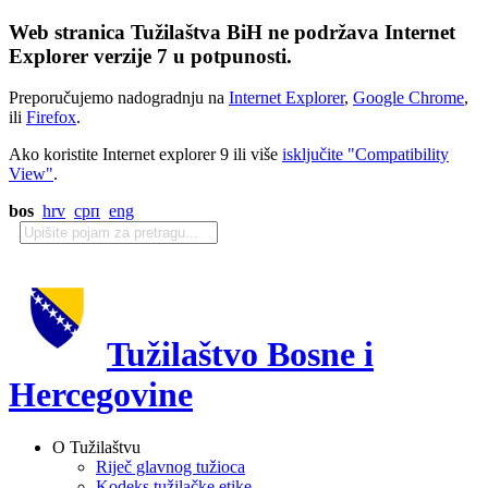
Web stranica Tužilaštva BiH ne podržava Internet
Explorer verzije 7 u potpunosti.
Preporučujemo nadogradnju na
Internet Explorer
,
Google Chrome
,
ili
Firefox
.
Ako koristite Internet explorer 9 ili više
isključite "Compatibility
View"
.
bos
hrv
срп
eng
Tužilaštvo Bosne i
Hercegovine
O Tužilaštvu
Riječ glavnog tužioca
Kodeks tužilačke etike