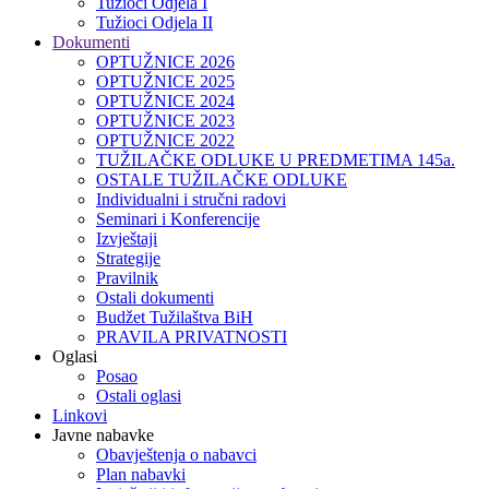
Tužioci Odjela I
Tužioci Odjela II
Dokumenti
OPTUŽNICE 2026
OPTUŽNICE 2025
OPTUŽNICE 2024
OPTUŽNICE 2023
OPTUŽNICE 2022
TUŽILAČKE ODLUKE U PREDMETIMA 145a.
OSTALE TUŽILAČKE ODLUKE
Individualni i stručni radovi
Seminari i Konferencije
Izvještaji
Strategije
Pravilnik
Ostali dokumenti
Budžet Tužilaštva BiH
PRAVILA PRIVATNOSTI
Oglasi
Posao
Ostali oglasi
Linkovi
Javne nabavke
Obavještenja o nabavci
Plan nabavki