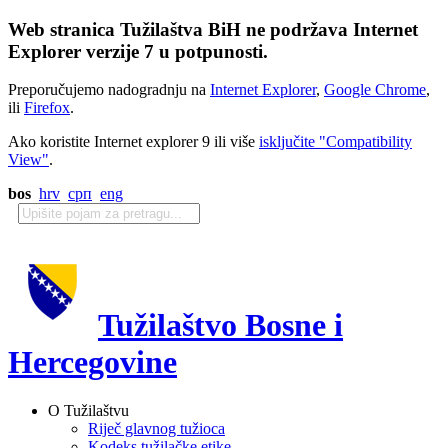
Web stranica Tužilaštva BiH ne podržava Internet
Explorer verzije 7 u potpunosti.
Preporučujemo nadogradnju na
Internet Explorer
,
Google Chrome
,
ili
Firefox
.
Ako koristite Internet explorer 9 ili više
isključite "Compatibility
View"
.
bos
hrv
срп
eng
Tužilaštvo Bosne i
Hercegovine
O Tužilaštvu
Riječ glavnog tužioca
Kodeks tužilačke etike