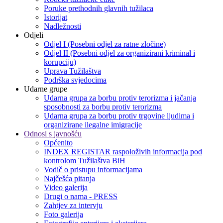
Poruke prethodnih glavnih tužilaca
Istorijat
Nadležnosti
Odjeli
Odjel I (Posebni odjel za ratne zločine)
Odjel II (Posebni odjel za organizirani kriminal i
korupciju)
Uprava Tužilaštva
Podrška svjedocima
Udarne grupe
Udarna grupa za borbu protiv terorizma i jačanja
sposobnosti za borbu protiv terorizma
Udarna grupa za borbu protiv trgovine ljudima i
organizirane ilegalne imigracije
Odnosi s javnošću
Općenito
INDEX REGISTAR raspoloživih informacija pod
kontrolom Tužilaštva BiH
Vodič o pristupu informacijama
Najčešća pitanja
Video galerija
Drugi o nama - PRESS
Zahtjev za intervju
Foto galerija