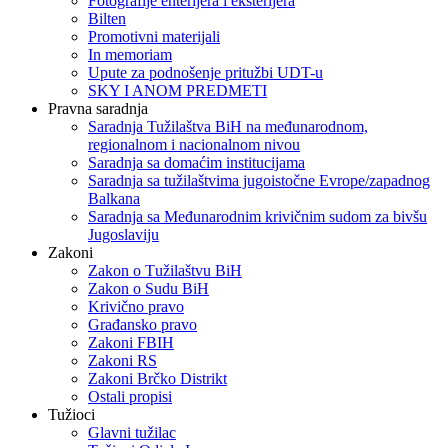
Fotografije enterijera i eksterijera
Bilten
Promotivni materijali
In memoriam
Upute za podnošenje pritužbi UDT-u
SKY I ANOM PREDMETI
Pravna saradnja
Saradnja Tužilaštva BiH na međunarodnom,
regionalnom i nacionalnom nivou
Saradnja sa domaćim institucijama
Saradnja sa tužilaštvima jugoistočne Evrope/zapadnog
Balkana
Saradnja sa Međunarodnim krivičnim sudom za bivšu
Jugoslaviju
Zakoni
Zakon o Тužilaštvu BiH
Zakon o Sudu BiH
Krivično pravo
Građansko pravo
Zakoni FBIH
Zakoni RS
Zakoni Brčko Distrikt
Ostali propisi
Tužioci
Glavni tužilac