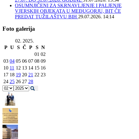
OSUMNJIČENI ZA SKRNAVLJENJE I PALJENJE
VJERSKIH OBJEKATA U MEĐUGORJU, BIT ĆE
PREDAT TUŽILAŠTVU BIH
29.07.2026. 14:14
Foto galerija
02. 2025.
P
U
S
Č
P
S
N
01
02
03
04
05
06
07
08
09
10
11
12
13
14
15
16
17
18
19
20
21
22
23
24
25
26
27
28