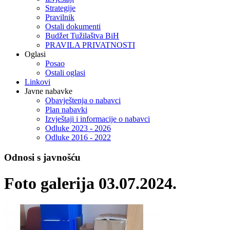
Strategije
Pravilnik
Ostali dokumenti
Budžet Tužilaštva BiH
PRAVILA PRIVATNOSTI
Oglasi
Posao
Ostali oglasi
Linkovi
Javne nabavke
Obavještenja o nabavci
Plan nabavki
Izvještaji i informacije o nabavci
Odluke 2023 - 2026
Odluke 2016 - 2022
Odnosi s javnošću
Foto galerija 03.07.2024.