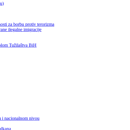
ju)
osti za borbu protiv terorizma
ane ilegalne imigracije
lom Tužilaštva BiH
 i nacionalnom nivou
alkana