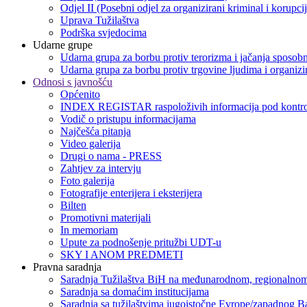
Odjel II (Posebni odjel za organizirani kriminal i korupci
Uprava Tužilaštva
Podrška svjedocima
Udarne grupe
Udarna grupa za borbu protiv terorizma i jačanja sposobn
Udarna grupa za borbu protiv trgovine ljudima i organizir
Odnosi s javnošću
Općenito
INDEX REGISTAR raspoloživih informacija pod kontro
Vodič o pristupu informacijama
Najčešća pitanja
Video galerija
Drugi o nama - PRESS
Zahtjev za intervju
Foto galerija
Fotografije enterijera i eksterijera
Bilten
Promotivni materijali
In memoriam
Upute za podnošenje pritužbi UDT-u
SKY I ANOM PREDMETI
Pravna saradnja
Saradnja Tužilaštva BiH na međunarodnom, regionalnom
Saradnja sa domaćim institucijama
Saradnja sa tužilaštvima jugoistočne Evrope/zapadnog B