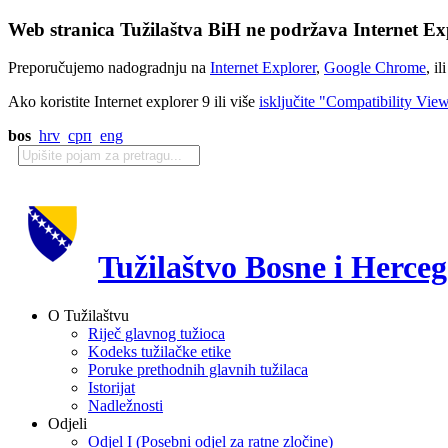
Web stranica Tužilaštva BiH ne podržava Internet Exp
Preporučujemo nadogradnju na
Internet Explorer
,
Google Chrome
, il
Ako koristite Internet explorer 9 ili više
isključite "Compatibility Vie
bos
hrv
срп
eng
Tužilaštvo Bosne i Herce
O Tužilaštvu
Riječ glavnog tužioca
Kodeks tužilačke etike
Poruke prethodnih glavnih tužilaca
Istorijat
Nadležnosti
Odjeli
Odjel I (Posebni odjel za ratne zločine)