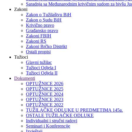
Saradnja sa Međunarodnim krivičnim sudom za bivšu Jug
Zakoni
Zakon o Тužilaštvu BiH
Zakon o Sudu BiH
Krivično pravo
Građansko pravo
Zakoni FBIH
Zakoni RS
Zakoni Brčko Distrikt
Ostali propisi
Tužioci
Glavni tužilac
Tužioci Odjela I
Tužioci Odjela II
Dokumenti
OPTUŽNICE 2026
OPTUŽNICE 2025
OPTUŽNICE 2024
OPTUŽNICE 2023
OPTUŽNICE 2022
TUŽILAČKE ODLUKE U PREDMETIMA 145a.
OSTALE TUŽILAČKE ODLUKE
Individualni i stručni radovi
Seminari i Konferencije
Izvještaji