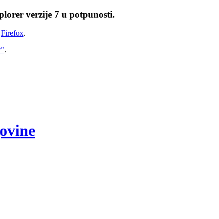
lorer verzije 7 u potpunosti.
i
Firefox
.
w"
.
govine