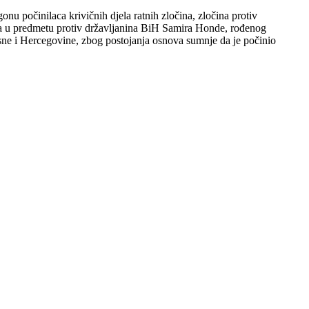
nu počinilaca krivičnih djela ratnih zločina, zločina protiv
kaza u predmetu protiv državljanina BiH Samira Honde, rođenog
sne i Hercegovine, zbog postojanja osnova sumnje da je počinio