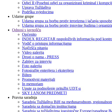
Odjel II (Posebni odjel za organizirani kriminal i korupci
Uprava Tužilaštva
Podrška svjedocima
Udarne grupe
Udarna grupa za borbu protiv terorizma i jačanja sposobn
Udarna grupa za borbu protiv trgovine ljudima i organizir
Odnosi s javnošću
Općenito
INDEX REGISTAR raspoloživih informacija pod kontro
Vodič o pristupu informacijama
Najčešća pitanja
Video galerija
Drugi o nama - PRESS
Zahtjev za intervju
Foto galerija
Fotografije enterijera i eksterijera
Bilten
Promotivni materijali
In memoriam
Upute za podnošenje pritužbi UDT-u
SKY I ANOM PREDMETI
Pravna saradnja
Saradnja Tužilaštva BiH na međunarodnom, regionalnom
Saradnja sa domaćim institucijama
Saradnja sa tužilaštvima jugoistočne Evrope/zapadnog B