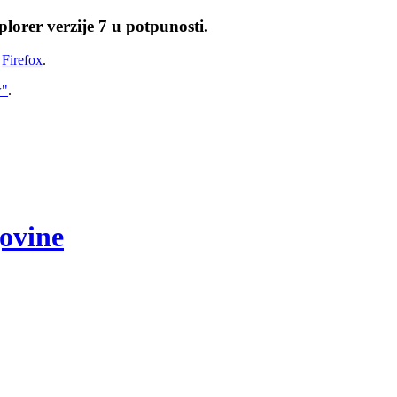
lorer verzije 7 u potpunosti.
i
Firefox
.
w"
.
govine