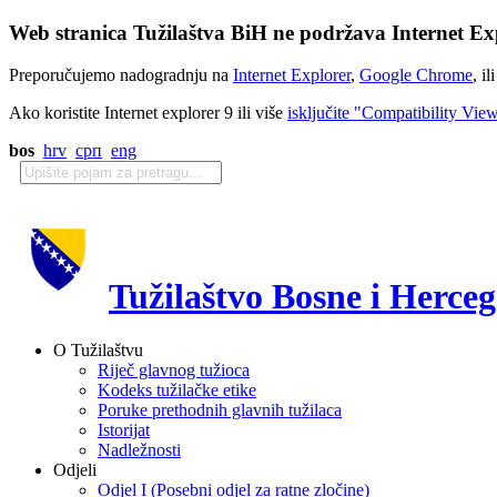
Web stranica Tužilaštva BiH ne podržava Internet Exp
Preporučujemo nadogradnju na
Internet Explorer
,
Google Chrome
, il
Ako koristite Internet explorer 9 ili više
isključite "Compatibility Vie
bos
hrv
срп
eng
Tužilaštvo Bosne i Herce
O Tužilaštvu
Riječ glavnog tužioca
Kodeks tužilačke etike
Poruke prethodnih glavnih tužilaca
Istorijat
Nadležnosti
Odjeli
Odjel I (Posebni odjel za ratne zločine)