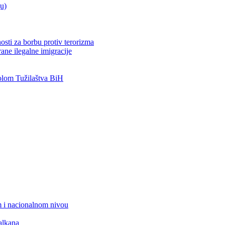
ju)
osti za borbu protiv terorizma
ane ilegalne imigracije
lom Tužilaštva BiH
 i nacionalnom nivou
alkana