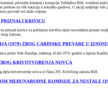
iminal, privredni kriminal i korupciju Tužilaštva BiH, ovlašteni policij
e pretrese na više lokacija u nekoliko gradova. U akciji sudjeluje više po
ivno provodi već duže vrijeme.
 PRIZNALI KRIVICU
u priznali krivicu za počinjeno krivično djelo neovlašteni promet or
 istog Zakona.
A (1979) ZBOG CARINSKE PREVARE U IZNOSU 
nicu protiv Pale Hanifija, rođenog 10.04.1979. godine u mjestu Kadirli
 ZBOG KRIVOTVORENJA NOVCA
g djela krivotvorenje novca iz člana 205. Krivičnog zakona BiH.
ICOM MEĐUNARODNE KOMISIJE ZA NESTALE O