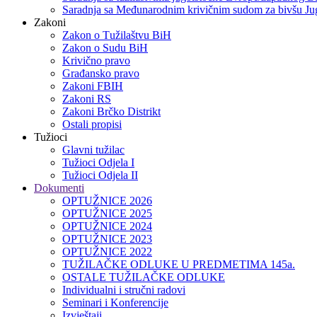
Saradnja sa Međunarodnim krivičnim sudom za bivšu Jug
Zakoni
Zakon o Тužilaštvu BiH
Zakon o Sudu BiH
Krivično pravo
Građansko pravo
Zakoni FBIH
Zakoni RS
Zakoni Brčko Distrikt
Ostali propisi
Tužioci
Glavni tužilac
Tužioci Odjela I
Tužioci Odjela II
Dokumenti
OPTUŽNICE 2026
OPTUŽNICE 2025
OPTUŽNICE 2024
OPTUŽNICE 2023
OPTUŽNICE 2022
TUŽILAČKE ODLUKE U PREDMETIMA 145a.
OSTALE TUŽILAČKE ODLUKE
Individualni i stručni radovi
Seminari i Konferencije
Izvještaji