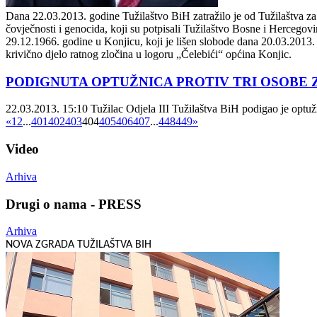
Dana 22.03.2013. godine Tužilaštvo BiH zatražilo je od Tužilaštva za r
čovječnosti i genocida, koji su potpisali Tužilaštvo Bosne i Hercego
29.12.1966. godine u Konjicu, koji je lišen slobode dana 20.03.2013
krivično djelo ratnog zločina u logoru „Čelebići“ općina Konjic.
PODIGNUTA OPTUŽNICA PROTIV TRI OSOBE
22.03.2013. 15:10
Tužilac Odjela III Tužilaštva BiH podigao je optuž
«
1
2
...
401
402
403
404
405
406
407
...
448
449
»
Video
Arhiva
Drugi o nama - PRESS
Arhiva
NOVA ZGRADA TUŽILAŠTVA BIH