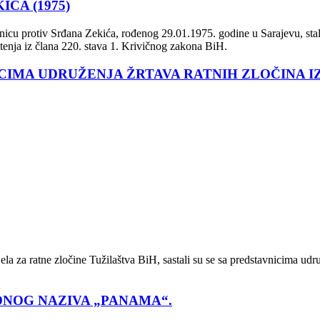
ĆA (1975)
nicu protiv Srđana Zekića, rođenog 29.01.1975. godine u Sarajevu, sta
laštenja iz člana 220. stavа 1. Krivičnog zakona BiH.
ICIMA UDRUŽENJA ŽRTAVA RATNIH ZLOČINA I
la za ratne zločine Tužilaštva BiH, sastali su se sa predstavnicima udr
ODNOG NAZIVA „PANAMA“.