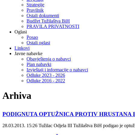
Strategije
Pravilnik
Ostali dokumenti
Budžet Tužilaštva BiH
PRAVILA PRIVATNOSTI
Oglasi
Posao
Ostali oglasi
Linkovi
Javne nabavke
Obavještenja o nabavci
Plan nabavki
Izvještaji i informacije o nabavci
Odluke 2023 - 2026
Odluke 2016 - 2022
Arhiva
PODIGNUTA OPTUŽNICA PROTIV HRUSTANA BO
28.03.2013. 15:26
Tužilac Odjela III Tužilaštva BiH podigao je optuž