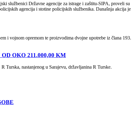
ski službenici Državne agencije za istrage i zaštitu-SIPA, proveli su
licijskih agencija i stotine policijskih službenika. Današnja akcija je
užjem i vojnom opremom te proizvodima dvojne upotrebe iz člana 193.
OD OKO 211.000,00 KM
, R Turska, nastanjenog u Sarajevu, državljanina R Turske.
SOBE