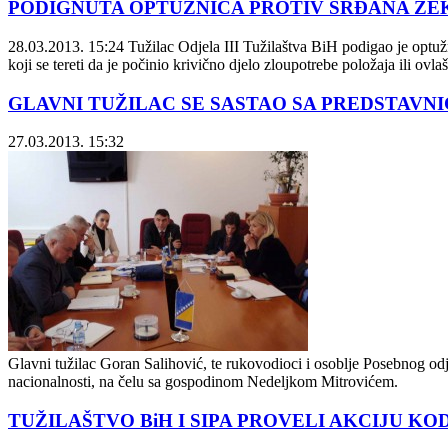
PODIGNUTA OPTUŽNICA PROTIV SRĐANA ZEKI
28.03.2013. 15:24
Tužilac Odjela III Tužilaštva BiH podigao je optuž
koji se tereti da je počinio krivično djelo zloupotrebe položaja ili ov
GLAVNI TUŽILAC SE SASTAO SA PREDSTAVN
27.03.2013. 15:32
Glavni tužilac Goran Salihović, te rukovodioci i osoblje Posebnog odje
nacionalnosti, na čelu sa gospodinom Nedeljkom Mitrovićem.
TUŽILAŠTVO BiH I SIPA PROVELI AKCIJU K