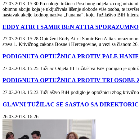
27.03.2013. 15:30
Po nalogu tužioca Posebnog odjela za organizirani kr
obimnu akciju koja je uključivala lišenje slobode više osoba, te izvršen
nastavak akcije kodnog naziva „Panama“, koju Tužilaštvo BiH intenz
EDDY ATIR I SAMIR BEN ATTIA SPORAZUMNO
27.03.2013. 15:28
Optuženi Eddy Atir i Samir Ben Attia sporazumno s
stava 1. Krivičnog zakona Bosne i Hercegovine, u vezi sa članom 26.
PODIGNUTA OPTUŽNICA PROTIV PALE HANIFIJ
27.03.2013. 15:25
Tužilac Odjela III Tužilaštva BiH podigao je optuž
PODIGNUTA OPTUŽNICA PROTIV TRI OSOBE
27.03.2013. 15:23
Tužilaštvo BiH podiglo je optužnicu zbog krivično
GLAVNI TUŽILAC SE SASTAO SA DIREKTOR
26.03.2013. 16:26