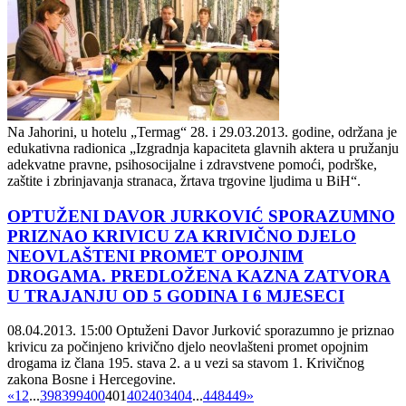
Na Jahorini, u hotelu „Termag“ 28. i 29.03.2013. godine, održana je
edukativna radionica „Izgradnja kapaciteta glavnih aktera u pružanju
adekvatne pravne, psihosocijalne i zdravstvene pomoći, podrške,
zaštite i zbrinjavanja stranaca, žrtava trgovine ljudima u BiH“.
OPTUŽENI DAVOR JURKOVIĆ SPORAZUMNO
PRIZNAO KRIVICU ZA KRIVIČNO DJELO
NEOVLAŠTENI PROMET OPOJNIM
DROGAMA. PREDLOŽENA KAZNA ZATVORA
U TRAJANJU OD 5 GODINA I 6 MJESECI
08.04.2013. 15:00
Optuženi Davor Jurković sporazumno je priznao
krivicu za počinjeno krivično djelo neovlašteni promet opojnim
drogama iz člana 195. stava 2. a u vezi sa stavom 1. Krivičnog
zakona Bosne i Hercegovine.
«
1
2
...
398
399
400
401
402
403
404
...
448
449
»