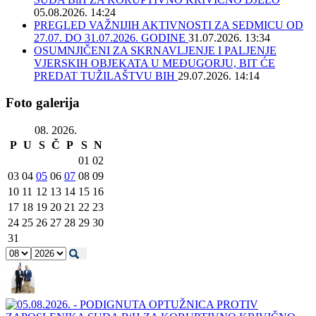
05.08.2026. 14:24
PREGLED VAŽNIJIH AKTIVNOSTI ZA SEDMICU OD
27.07. DO 31.07.2026. GODINE
31.07.2026. 13:34
OSUMNJIČENI ZA SKRNAVLJENJE I PALJENJE
VJERSKIH OBJEKATA U MEĐUGORJU, BIT ĆE
PREDAT TUŽILAŠTVU BIH
29.07.2026. 14:14
Foto galerija
08. 2026.
P
U
S
Č
P
S
N
01
02
03
04
05
06
07
08
09
10
11
12
13
14
15
16
17
18
19
20
21
22
23
24
25
26
27
28
29
30
31