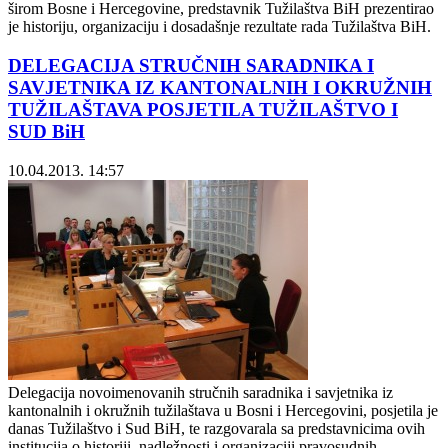
širom Bosne i Hercegovine, predstavnik Tužilaštva BiH prezentirao
je historiju, organizaciju i dosadašnje rezultate rada Tužilaštva BiH.
DELEGACIJA STRUČNIH SARADNIKA I
SAVJETNIKA IZ KANTONALNIH I OKRUŽNIH
TUŽILAŠTAVA POSJETILA TUŽILAŠTVO I
SUD BiH
10.04.2013. 14:57
Delegacija novoimenovanih stručnih saradnika i savjetnika iz
kantonalnih i okružnih tužilaštava u Bosni i Hercegovini, posjetila je
danas Tužilaštvo i Sud BiH, te razgovarala sa predstavnicima ovih
institucija o historiji, nadležnosti i organizaciji pravosudnih