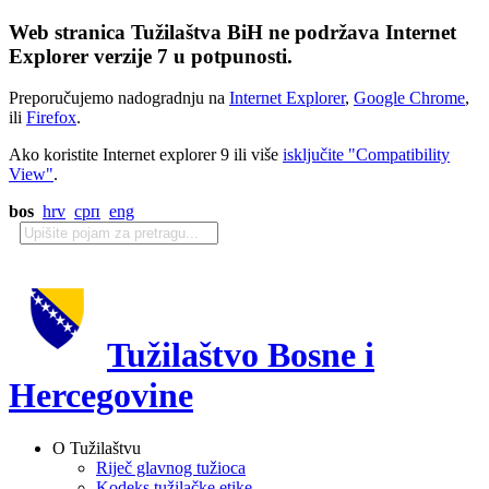
Web stranica Tužilaštva BiH ne podržava Internet
Explorer verzije 7 u potpunosti.
Preporučujemo nadogradnju na
Internet Explorer
,
Google Chrome
,
ili
Firefox
.
Ako koristite Internet explorer 9 ili više
isključite "Compatibility
View"
.
bos
hrv
срп
eng
Tužilaštvo Bosne i
Hercegovine
O Tužilaštvu
Riječ glavnog tužioca
Kodeks tužilačke etike