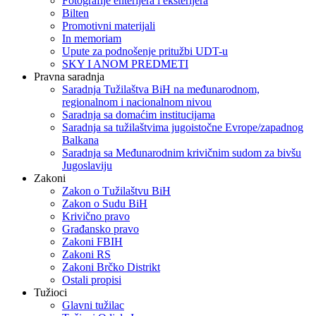
Fotografije enterijera i eksterijera
Bilten
Promotivni materijali
In memoriam
Upute za podnošenje pritužbi UDT-u
SKY I ANOM PREDMETI
Pravna saradnja
Saradnja Tužilaštva BiH na međunarodnom,
regionalnom i nacionalnom nivou
Saradnja sa domaćim institucijama
Saradnja sa tužilaštvima jugoistočne Evrope/zapadnog
Balkana
Saradnja sa Međunarodnim krivičnim sudom za bivšu
Jugoslaviju
Zakoni
Zakon o Тužilaštvu BiH
Zakon o Sudu BiH
Krivično pravo
Građansko pravo
Zakoni FBIH
Zakoni RS
Zakoni Brčko Distrikt
Ostali propisi
Tužioci
Glavni tužilac