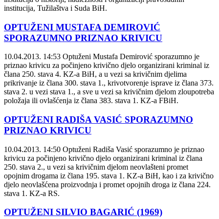
institucija, Tužilaštva i Suda BiH.
OPTUŽENI MUSTAFA DEMIROVIĆ
SPORAZUMNO PRIZNAO KRIVICU
10.04.2013. 14:53
Optuženi Mustafa Demirović sporazumno je
priznao krivicu za počinjeno krivično djelo organizirani kriminal iz
člana 250. stava 4. KZ-a BiH, a u vezi sa krivičnim djelima
prikrivanje iz člana 300. stava 1., krivotvorenje isprave iz člana 373.
stava 2. u vezi stava 1., a sve u vezi sa krivičnim djelom zloupotreba
položaja ili ovlašćenja iz člana 383. stava 1. KZ-a FBiH.
OPTUŽENI RADIŠA VASIĆ SPORAZUMNO
PRIZNAO KRIVICU
10.04.2013. 14:50
Optuženi Radiša Vasić sporazumno je priznao
krivicu za počinjeno krivično djelo organizirani kriminal iz člana
250. stava 2., u vezi sa krivičnim djelom neovlašteni promet
opojnim drogama iz člana 195. stava 1. KZ-a BiH, kao i za krivično
djelo neovlašćena proizvodnja i promet opojnih droga iz člana 224.
stava 1. KZ-a RS.
OPTUŽENI SILVIO BAGARIĆ (1969)