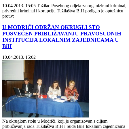
10.04.2013. 15:05
Tužilac Posebnog odjela za organizirani kriminal,
privredni kriminal i korupciju Tužilaštva BiH podigao je optužnicu
protiv:
U MODRIČI ODRŽAN OKRUGLI STO
POSVEĆEN PRIBLIŽAVANJU PRAVOSUDNIH
INSTITUCIJA LOKALNIM ZAJEDNICAMA U
BiH
10.04.2013. 15:02
Na okruglom stolu u Modriči, koji je organizovan s ciljem
približavanja rada Tužilaštva BiH i Suda BiH lokalnim zajednicama