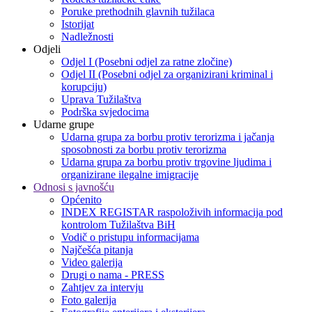
Poruke prethodnih glavnih tužilaca
Istorijat
Nadležnosti
Odjeli
Odjel I (Posebni odjel za ratne zločine)
Odjel II (Posebni odjel za organizirani kriminal i
korupciju)
Uprava Tužilaštva
Podrška svjedocima
Udarne grupe
Udarna grupa za borbu protiv terorizma i jačanja
sposobnosti za borbu protiv terorizma
Udarna grupa za borbu protiv trgovine ljudima i
organizirane ilegalne imigracije
Odnosi s javnošću
Općenito
INDEX REGISTAR raspoloživih informacija pod
kontrolom Tužilaštva BiH
Vodič o pristupu informacijama
Najčešća pitanja
Video galerija
Drugi o nama - PRESS
Zahtjev za intervju
Foto galerija