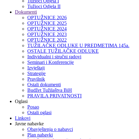
Tužioci Odjela I
Tužioci Odjela II
Dokumenti
OPTUŽNICE 2026
OPTUŽNICE 2025
OPTUŽNICE 2024
OPTUŽNICE 2023
OPTUŽNICE 2022
TUŽILAČKE ODLUKE U PREDMETIMA 145a.
OSTALE TUŽILAČKE ODLUKE
Individualni i stručni radovi
Seminari i Konferencije
Izvještaji
Strategije
Pravilnik
Ostali dokumenti
Budžet Tužilaštva BiH
PRAVILA PRIVATNOSTI
Oglasi
Posao
Ostali oglasi
Linkovi
Javne nabavke
Obavještenja o nabavci
Plan nabavki