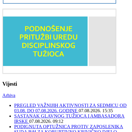
Vijesti
Arhiva
PREGLED VAŽNIJIH AKTIVNOSTI ZA SEDMICU OD
03.08. DO 07.08.2026. GODINE
07.08.2026. 15:35
SASTANAK GLAVNOG TUŽIOCA I AMBASADORA
IRSKE
07.08.2026. 09:12
PODIGNUTA OPTUŽNICA PROTIV ZAPOSLENIKA
SUDA BiH ZA KORUPTIVNO KRIVIČNO DJELO