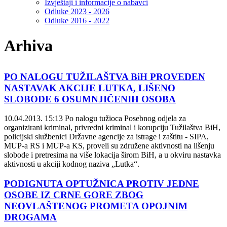
Izvještaji i informacije o nabavci
Odluke 2023 - 2026
Odluke 2016 - 2022
Arhiva
PO NALOGU TUŽILAŠTVA BiH PROVEDEN
NASTAVAK AKCIJE LUTKA, LIŠENO
SLOBODE 6 OSUMNJIČENIH OSOBA
10.04.2013. 15:13
Po nalogu tužioca Posebnog odjela za
organizirani kriminal, privredni kriminal i korupciju Tužilaštva BiH,
policijski službenici Državne agencije za istrage i zaštitu - SIPA,
MUP-a RS i MUP-a KS, proveli su združene aktivnosti na lišenju
slobode i pretresima na više lokacija širom BiH, a u okviru nastavka
aktivnosti u akciji kodnog naziva „Lutka“.
PODIGNUTA OPTUŽNICA PROTIV JEDNE
OSOBE IZ CRNE GORE ZBOG
NEOVLAŠTENOG PROMETA OPOJNIM
DROGAMA