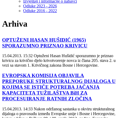
Izvještaji i informacije o nabavci
Odluke 2023 - 2026
Odluke 2016 - 2022
Arhiva
OPTUŽENI HASAN HUŠIDIĆ (1965)
SPORAZUMNO PRIZNAO KRIVICU
15.04.2013. 15:32
Optuženi Hasan Hušidić sporazumno je priznao
krivicu za krivično djelo krivotvorenje novca iz člana 205. stava 2. u
vezi sa stavom 1. Krivičnog zakona Bosne i Hercegovine.
EVROPSKA KOMISIJA OBJAVILA
PREPORUKE STRUKTURALNOG DIJALOGA U
KOJIMA SE ISTIČE POTREBA JAČANJA
KAPACITETA TUŽILAŠTVA BiH ZA
PROCESUIRANJE RATNIH ZLOČINA
15.04.2013. 14:33
Nakon održanog sastanka u okviru strukturalnog
dijaloga o pravosuđu između Evropske unije i Bosne i Hercegovine,