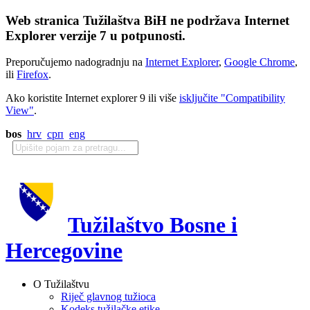
Web stranica Tužilaštva BiH ne podržava Internet
Explorer verzije 7 u potpunosti.
Preporučujemo nadogradnju na
Internet Explorer
,
Google Chrome
,
ili
Firefox
.
Ako koristite Internet explorer 9 ili više
isključite "Compatibility
View"
.
bos
hrv
срп
eng
Tužilaštvo Bosne i
Hercegovine
O Tužilaštvu
Riječ glavnog tužioca
Kodeks tužilačke etike