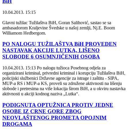
BiH
10.04.2013. 15:15
Glavni tužilac Tužilaštva BiH, Goran Salihović, sastao se sa
ambasadorom Kraljevine Švedske u našoj zemlji, Nj.E. Boom
Williamom Hedbergom.
PO NALOGU TUŽILAŠTVA BiH PROVEDEN
NASTAVAK AKCIJE LUTKA, LIŠENO
SLOBODE 6 OSUMNJIČENIH OSOBA
10.04.2013. 15:13
Po nalogu tužioca Posebnog odjela za
organizirani kriminal, privredni kriminal i korupciju Tužilaštva BiH,
policijski službenici Državne agencije za istrage i zaštitu - SIPA,
MUP-a RS i MUP-a KS, proveli su združene aktivnosti na lišenju
slobode i pretresima na više lokacija širom BiH, a u okviru nastavka
aktivnosti u akciji kodnog naziva „Lutka“.
PODIGNUTA OPTUŽNICA PROTIV JEDNE
OSOBE IZ CRNE GORE ZBOG
NEOVLAŠTENOG PROMETA OPOJNIM
DROGAMA