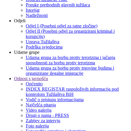
Poruke prethodnih glavnih tužilaca
Istorijat
Nadležnosti
Odjeli
Odjel I (Posebni odjel za ratne zločine)
Odjel II (Posebni odjel za organizirani kriminal i
korupciju)
Uprava Tužilaštva
Podrška svjedocima
Udarne grupe
Udarna grupa za borbu protiv terorizma i jačanja
sposobnosti za borbu protiv terorizma
Udarna grupa za borbu protiv trgovine ljudima i
organizirane ilegalne imigracije
Odnosi s javnošću
Općenito
INDEX REGISTAR raspoloživih informacija pod
kontrolom Tužilaštva BiH
Vodič o pristupu informacijama
Najčešća pitanja
Video galerija
Drugi o nama - PRESS
Zahtjev za intervju
Foto galerija