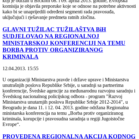
koji je održan u Brčkom 08. i 09. aprila 2013. godine, Evropska
komisija je objavila preporuke koje se odnose na potrebne aktivnosti
kako bi se unaprijedili određeni segmenti rada pravosuđa,
uključujući i rješavanje predmeta ratnih zločina.
GLAVNI TUŽILAC TUŽILAŠTVA BiH
SUDJELOVAO NA REGIONALNOJ
MINISTARSKOJ KONFERENCIJI NA TEMU
BORBA PROTIV ORGANIZIRANOG
KRIMINALA
12.04.2013. 15:55
U organizaciji Ministarstva pravde i države uprave i Ministarstva
unutrašnjih poslova Republike Srbije, u saradnji sa partnerima
konferencije, Švedske agencije za međunarodnu razvojnu saradnju i
Švedskog nacionalnog policijskog odbora - program "Razvoj
Ministarstva unutarnjih poslova Republike Srbije 2012-2014", u
Beogradu je dana 11. i 12. 04. 2013. godine održana Regionalna
ministarska konferencija na temu „Borba protiv organiziranog
kriminala, korupcije i pravosudna saradnja u regiji Jugoistočne
Evrope“.
PROVEDENA REGIONALNA AKCIJA KODNOG