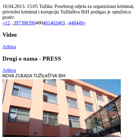
10.04.2013. 15:05
Tužilac Posebnog odjela za organizirani kriminal,
privredni kriminal i korupciju Tužilaštva BiH podigao je optužnicu
protiv:
«
1
2
...
397
398
399
400
401
402
403
...
448
449
»
Video
Arhiva
Drugi o nama - PRESS
Arhiva
NOVA ZGRADA TUŽILAŠTVA BIH