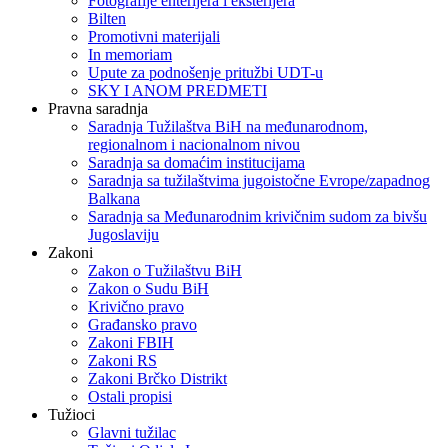
Fotografije enterijera i eksterijera
Bilten
Promotivni materijali
In memoriam
Upute za podnošenje pritužbi UDT-u
SKY I ANOM PREDMETI
Pravna saradnja
Saradnja Tužilaštva BiH na međunarodnom,
regionalnom i nacionalnom nivou
Saradnja sa domaćim institucijama
Saradnja sa tužilaštvima jugoistočne Evrope/zapadnog
Balkana
Saradnja sa Međunarodnim krivičnim sudom za bivšu
Jugoslaviju
Zakoni
Zakon o Тužilaštvu BiH
Zakon o Sudu BiH
Krivično pravo
Građansko pravo
Zakoni FBIH
Zakoni RS
Zakoni Brčko Distrikt
Ostali propisi
Tužioci
Glavni tužilac