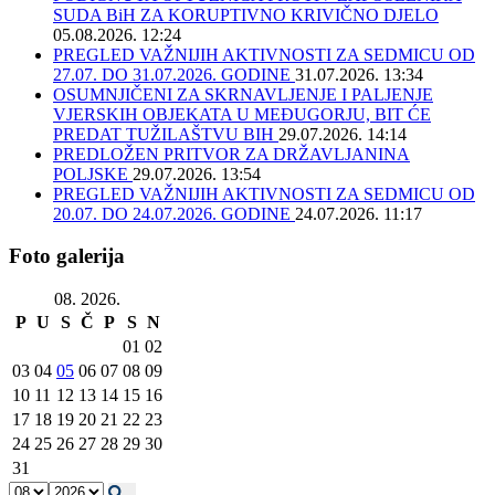
SUDA BiH ZA KORUPTIVNO KRIVIČNO DJELO
05.08.2026. 12:24
PREGLED VAŽNIJIH AKTIVNOSTI ZA SEDMICU OD
27.07. DO 31.07.2026. GODINE
31.07.2026. 13:34
OSUMNJIČENI ZA SKRNAVLJENJE I PALJENJE
VJERSKIH OBJEKATA U MEĐUGORJU, BIT ĆE
PREDAT TUŽILAŠTVU BIH
29.07.2026. 14:14
PREDLOŽEN PRITVOR ZA DRŽAVLJANINA
POLJSKE
29.07.2026. 13:54
PREGLED VAŽNIJIH AKTIVNOSTI ZA SEDMICU OD
20.07. DO 24.07.2026. GODINE
24.07.2026. 11:17
Foto galerija
08. 2026.
P
U
S
Č
P
S
N
01
02
03
04
05
06
07
08
09
10
11
12
13
14
15
16
17
18
19
20
21
22
23
24
25
26
27
28
29
30
31