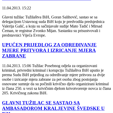
11.04.2013. 15:22
Glavni tužilac Tužilaštva BiH, Goran Salihović, sastao se sa
delegacijom Ustavnog suda BiH koju je predvodila predsjednica
Valerija Galić, a koju su sačinjavale sudije Mato Tadić i Mirsad
Ćeman, te registrar Zvonko Mijan. Sastanku su prisustvovali i
predstavnici Vijeća Evrope.
UPUĆEN PRIJEDLOG ZA ODREĐIVANJE
MJERE PRITVORA I IZRICANJE MJERA
ZABRANE
11.04.2013. 15:06
Tužilac Posebnog odjela za organizovani
kriminal, privredni kriminal i korupciju Tužilaštva BiH uputio je
prema Sudu BiH prijedlog za određivanje mjere pritvora za dvije
osobe i izricanje mjera zabrane za pet osoba zbog postojanja
osnovane sumnje da su počinili krivično djelo organizirani kriminal
iz člana 250. u vezi sa krivičnim djelom krivotvorenje novca iz člana
205. Krivičnog zakona BiH.
GLAVNI TUŽILAC SE SASTAO SA
AMBASADOROM KRALJEVINE ŠVEDSKE U