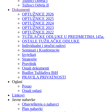
Tužioci Odjela I
Tužioci Odjela II
Dokumenti
OPTUŽNICE 2026
OPTUŽNICE 2025
OPTUŽNICE 2024
OPTUŽNICE 2023
OPTUŽNICE 2022
TUŽILAČKE ODLUKE U PREDMETIMA 145a.
OSTALE TUŽILAČKE ODLUKE
Individualni i stručni radovi
Seminari i Konferencije
Izvještaji
Strategije
Pravilnik
Ostali dokumenti
Budžet Tužilaštva BiH
PRAVILA PRIVATNOSTI
Oglasi
Posao
Ostali oglasi
Linkovi
Javne nabavke
Obavještenja o nabavci
Plan nabavki