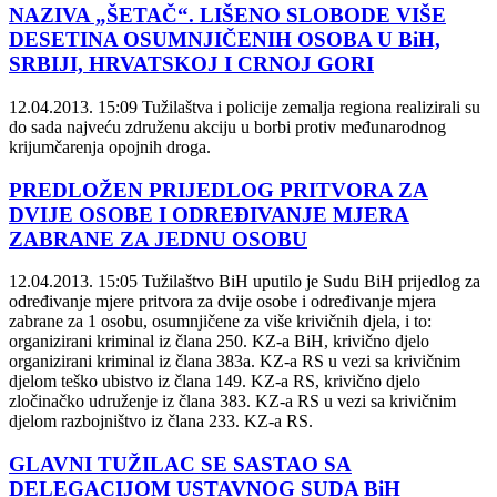
NAZIVA „ŠETAČ“. LIŠENO SLOBODE VIŠE
DESETINA OSUMNJIČENIH OSOBA U BiH,
SRBIJI, HRVATSKOJ I CRNOJ GORI
12.04.2013. 15:09
Tužilaštva i policije zemalja regiona realizirali su
do sada najveću združenu akciju u borbi protiv međunarodnog
krijumčarenja opojnih droga.
PREDLOŽEN PRIJEDLOG PRITVORA ZA
DVIJE OSOBE I ODREĐIVANJE MJERA
ZABRANE ZA JEDNU OSOBU
12.04.2013. 15:05
Tužilaštvo BiH uputilo je Sudu BiH prijedlog za
određivanje mjere pritvora za dvije osobe i određivanje mjera
zabrane za 1 osobu, osumnjičene za više krivičnih djela, i to:
organizirani kriminal iz člana 250. KZ-a BiH, krivično djelo
organizirani kriminal iz člana 383a. KZ-a RS u vezi sa krivičnim
djelom teško ubistvo iz člana 149. KZ-a RS, krivično djelo
zločinačko udruženje iz člana 383. KZ-a RS u vezi sa krivičnim
djelom razbojništvo iz člana 233. KZ-a RS.
GLAVNI TUŽILAC SE SASTAO SA
DELEGACIJOM USTAVNOG SUDA BiH