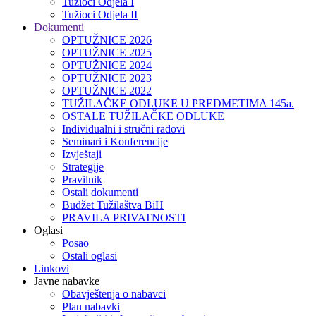
Tužioci Odjela I
Tužioci Odjela II
Dokumenti
OPTUŽNICE 2026
OPTUŽNICE 2025
OPTUŽNICE 2024
OPTUŽNICE 2023
OPTUŽNICE 2022
TUŽILAČKE ODLUKE U PREDMETIMA 145a.
OSTALE TUŽILAČKE ODLUKE
Individualni i stručni radovi
Seminari i Konferencije
Izvještaji
Strategije
Pravilnik
Ostali dokumenti
Budžet Tužilaštva BiH
PRAVILA PRIVATNOSTI
Oglasi
Posao
Ostali oglasi
Linkovi
Javne nabavke
Obavještenja o nabavci
Plan nabavki