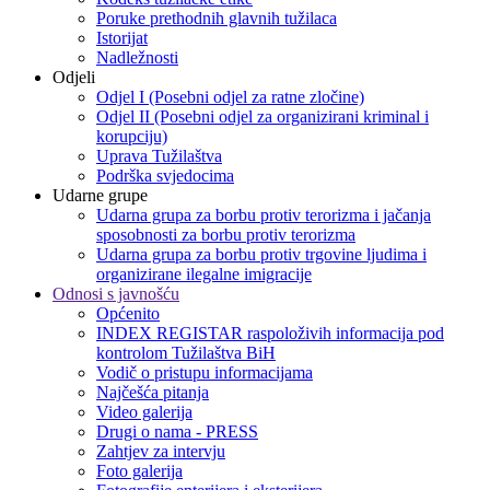
Poruke prethodnih glavnih tužilaca
Istorijat
Nadležnosti
Odjeli
Odjel I (Posebni odjel za ratne zločine)
Odjel II (Posebni odjel za organizirani kriminal i
korupciju)
Uprava Tužilaštva
Podrška svjedocima
Udarne grupe
Udarna grupa za borbu protiv terorizma i jačanja
sposobnosti za borbu protiv terorizma
Udarna grupa za borbu protiv trgovine ljudima i
organizirane ilegalne imigracije
Odnosi s javnošću
Općenito
INDEX REGISTAR raspoloživih informacija pod
kontrolom Tužilaštva BiH
Vodič o pristupu informacijama
Najčešća pitanja
Video galerija
Drugi o nama - PRESS
Zahtjev za intervju
Foto galerija