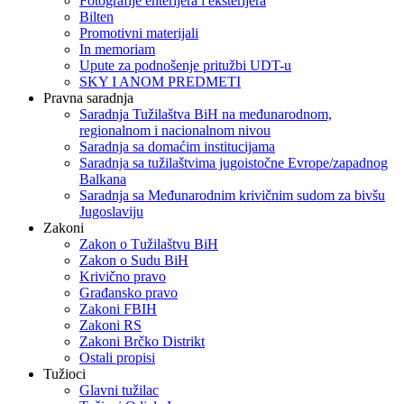
Fotografije enterijera i eksterijera
Bilten
Promotivni materijali
In memoriam
Upute za podnošenje pritužbi UDT-u
SKY I ANOM PREDMETI
Pravna saradnja
Saradnja Tužilaštva BiH na međunarodnom,
regionalnom i nacionalnom nivou
Saradnja sa domaćim institucijama
Saradnja sa tužilaštvima jugoistočne Evrope/zapadnog
Balkana
Saradnja sa Međunarodnim krivičnim sudom za bivšu
Jugoslaviju
Zakoni
Zakon o Тužilaštvu BiH
Zakon o Sudu BiH
Krivično pravo
Građansko pravo
Zakoni FBIH
Zakoni RS
Zakoni Brčko Distrikt
Ostali propisi
Tužioci
Glavni tužilac