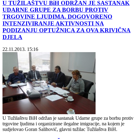
U TUŽILAŠTVU BiH ODRŽAN JE SASTANAK
UDARNE GRUPE ZA BORBU PROTIV
TRGOVINE LJUDIMA. DOGOVORENO
INTENZIVIRANJE AKTIVNOSTI NA
PODIZANJU OPTUŽNICA ZA OVA KRIVIČNA
DJELA
22.11.2013. 15:16
U Tužilaštvu BiH održan je sastanak Udarne grupe za borbu protiv
trgovine ljudima i organizirane ilegalne imigracije, na kojem je
sudjelovao Goran Salihović, glavni tužilac Tužilaštva BiH.