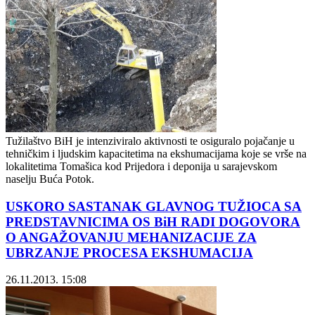
Tužilaštvo BiH je intenziviralo aktivnosti te osiguralo pojačanje u
tehničkim i ljudskim kapacitetima na ekshumacijama koje se vrše na
lokalitetima Tomašica kod Prijedora i deponija u sarajevskom
naselju Buća Potok.
USKORO SASTANAK GLAVNOG TUŽIOCA SA
PREDSTAVNICIMA OS BiH RADI DOGOVORA
O ANGAŽOVANJU MEHANIZACIJE ZA
UBRZANJE PROCESA EKSHUMACIJA
26.11.2013. 15:08