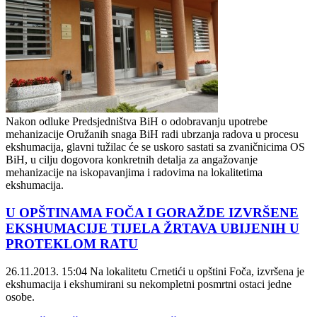
Nakon odluke Predsjedništva BiH o odobravanju upotrebe
mehanizacije Oružanih snaga BiH radi ubrzanja radova u procesu
ekshumacija, glavni tužilac će se uskoro sastati sa zvaničnicima OS
BiH, u cilju dogovora konkretnih detalja za angažovanje
mehanizacije na iskopavanjima i radovima na lokalitetima
ekshumacija.
U OPŠTINAMA FOČA I GORAŽDE IZVRŠENE
EKSHUMACIJE TIJELA ŽRTAVA UBIJENIH U
PROTEKLOM RATU
26.11.2013. 15:04
Na lokalitetu Crnetići u opštini Foča, izvršena je
ekshumacija i ekshumirani su nekompletni posmrtni ostaci jedne
osobe.