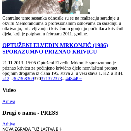
Centralne teme sastanka odnosile su se na realizaciju saradnje u
okviru Memoranduma o profesionalnim osnovama za saradnju u
otkrivanju, prijavljivanju i krivičnom gonjenju počinilaca krivičnih
djela, koji je potpisan u februaru 2011. godine.
OPTUŽENI ELVEDIN MRKONJIĆ (1986)
SPORAZUMNO PRIZNAO KRIVICU
21.11.2013. 15:05
Optuženi Elvedin Mrkonjić sporazumno je
priznao krivicu za počinjeno krivično djelo neovlašteni promet
opojnim drogama iz člana 195. stava 2. u vezi stava 1. KZ-a BiH.
«
1
2
...
367
368
369
370
371
372
373
...
448
449
»
Video
Arhiva
Drugi o nama - PRESS
Arhiva
NOVA ZGRADA TUŽILAŠTVA BIH