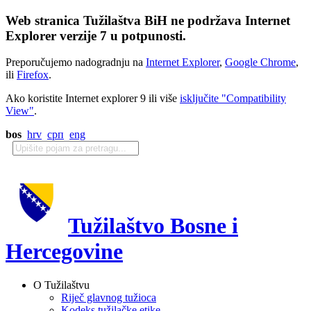
Web stranica Tužilaštva BiH ne podržava Internet
Explorer verzije 7 u potpunosti.
Preporučujemo nadogradnju na
Internet Explorer
,
Google Chrome
,
ili
Firefox
.
Ako koristite Internet explorer 9 ili više
isključite "Compatibility
View"
.
bos
hrv
срп
eng
Tužilaštvo Bosne i
Hercegovine
O Tužilaštvu
Riječ glavnog tužioca
Kodeks tužilačke etike