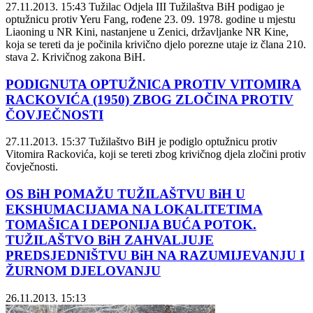
27.11.2013. 15:43
Tužilac Odjela III Tužilaštva BiH podigao je
optužnicu protiv Yeru Fang, rođene 23. 09. 1978. godine u mjestu
Liaoning u NR Kini, nastanjene u Zenici, državljanke NR Kine,
koja se tereti da je počinila krivično djelo porezne utaje iz člana 210.
stava 2. Krivičnog zakona BiH.
PODIGNUTA OPTUŽNICA PROTIV VITOMIRA
RACKOVIĆA (1950) ZBOG ZLOČINA PROTIV
ČOVJEČNOSTI
27.11.2013. 15:37
Tužilaštvo BiH je podiglo optužnicu protiv
Vitomira Rackovića, koji se tereti zbog krivičnog djela zločini protiv
čovječnosti.
OS BiH POMAŽU TUŽILAŠTVU BiH U
EKSHUMACIJAMA NA LOKALITETIMA
TOMAŠICA I DEPONIJA BUĆA POTOK.
TUŽILAŠTVO BiH ZAHVALJUJE
PREDSJEDNIŠTVU BiH NA RAZUMIJEVANJU I
ŽURNOM DJELOVANJU
26.11.2013. 15:13