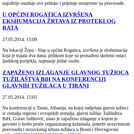
najoštrije osuđuje ove pritiske i prijetnje usmjerene na pravosuđe.
U OPĆINI ROGATICA IZVRŠENA
EKSHUMACIJA ŽRTAVA IZ PROTEKLOG
RATA
27.05.2014. 15:09
Na lokaciji Žepa - Slap u općini Rogatica, izvršena je ekshumacija
koja je trajala dva dana, prilikom koje su pronađeni skeletni ostaci
ljudskog porijekla, najmanje jedne osobe.
ZAPAŽENO IZLAGANJE GLAVNOG TUŽIOCA
TUŽILAŠTVA BiH NA KONFERENCIJI
GLAVNIH TUŽILACA U TIRANI
27.05.2014. 15:05
Na konferenciji u Tirani, Albanija, na kojoj sudjeluju glavni tužioci
iz zemalja regiona i evropskih zemalja, glavni tužilac Tužilaštva
BiH, Goran Salihović, imao je zapaženo izlaganje u kojem je
govorio o borbi protiv organiziranog kriminala, potrebi nezavisnosti
pravosuđa i nezavisnog izbora tužilaca u Bosni i Hercegovini.