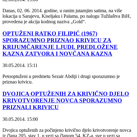
Danas, 02. 06. 2014. godine, u ranim jutarnjim satima, na više
lokacija u Sarajevu, Kiseljaku i Palama, po nalogu Tužilaštva BiH,
provedena je akcija kodnog naziva „Gold“.
OPTUŽENI RATKO FILIPIĆ (1967)
SPORAZUMNO PRIZNAO KRIVICU ZA
KRIJUMČARENJE LJUDI. PREDLOŽENE
KAZNA ZATVORA I NOVČANA KAZNA
30.05.2014. 15:11
Petooptuženi u predmetu Sezair Abdiji i drugi sporazumno je
priznao krivicu.
DVOJICA OPTUŽENIH ZA KRIVIČNO DJELO
KRIVOTVORENJE NOVCA SPORAZUMNO
PRIZNALI KRIVICU
30.05.2014. 15:00
Dvojica optuženih za počinjeno krivično djelo krivotvorenje novca
iz člana 205. stav 1. u vezi sa članom 54. KZ-a, sve u vezi sa