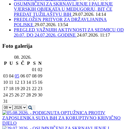
OSUMNJIČENI ZA SKRNAVLJENJE I PALJENJE
VJERSKIH OBJEKATA U MEĐUGORJU, BIT ĆE
PREDAT TUŽILAŠTVU BIH
29.07.2026. 14:14
PREDLOŽEN PRITVOR ZA DRŽAVLJANINA
POLJSKE
29.07.2026. 13:54
PREGLED VAŽNIJIH AKTIVNOSTI ZA SEDMICU OD
20.07. DO 24.07.2026. GODINE
24.07.2026. 11:17
Foto galerija
08. 2026.
P
U
S
Č
P
S
N
01
02
03
04
05
06
07
08
09
10
11
12
13
14
15
16
17
18
19
20
21
22
23
24
25
26
27
28
29
30
31