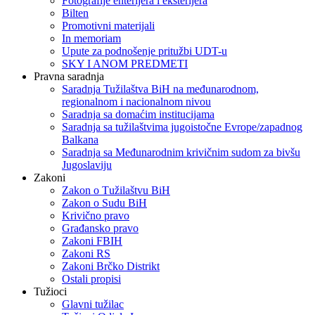
Fotografije enterijera i eksterijera
Bilten
Promotivni materijali
In memoriam
Upute za podnošenje pritužbi UDT-u
SKY I ANOM PREDMETI
Pravna saradnja
Saradnja Tužilaštva BiH na međunarodnom,
regionalnom i nacionalnom nivou
Saradnja sa domaćim institucijama
Saradnja sa tužilaštvima jugoistočne Evrope/zapadnog
Balkana
Saradnja sa Međunarodnim krivičnim sudom za bivšu
Jugoslaviju
Zakoni
Zakon o Тužilaštvu BiH
Zakon o Sudu BiH
Krivično pravo
Građansko pravo
Zakoni FBIH
Zakoni RS
Zakoni Brčko Distrikt
Ostali propisi
Tužioci
Glavni tužilac