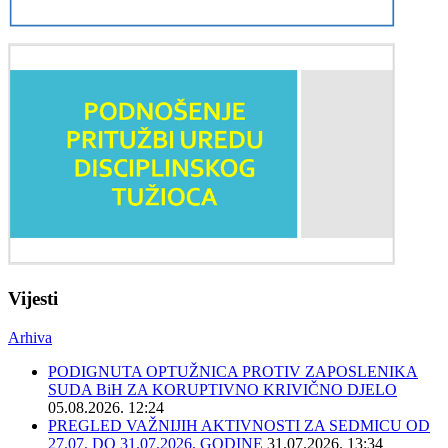
Vijesti
Arhiva
PODIGNUTA OPTUŽNICA PROTIV ZAPOSLENIKA
SUDA BiH ZA KORUPTIVNO KRIVIČNO DJELO
05.08.2026. 12:24
PREGLED VAŽNIJIH AKTIVNOSTI ZA SEDMICU OD
27.07. DO 31.07.2026. GODINE
31.07.2026. 13:34