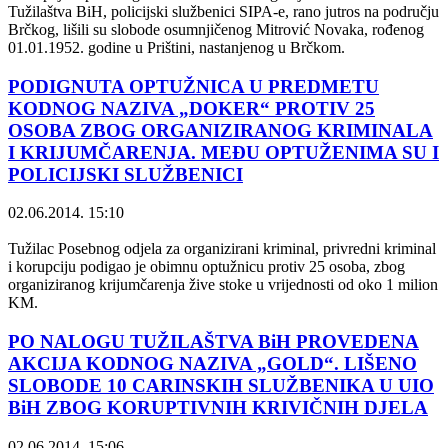
Tužilaštva BiH, policijski službenici SIPA-e, rano jutros na području
Brčkog, lišili su slobode osumnjičenog Mitrović Novaka, rođenog
01.01.1952. godine u Prištini, nastanjenog u Brčkom.
PODIGNUTA OPTUŽNICA U PREDMETU
KODNOG NAZIVA „DOKER“ PROTIV 25
OSOBA ZBOG ORGANIZIRANOG KRIMINALA
I KRIJUMČARENJA. MEĐU OPTUŽENIMA SU I
POLICIJSKI SLUŽBENICI
02.06.2014. 15:10
Tužilac Posebnog odjela za organizirani kriminal, privredni kriminal
i korupciju podigao je obimnu optužnicu protiv 25 osoba, zbog
organiziranog krijumčarenja žive stoke u vrijednosti od oko 1 milion
KM.
PO NALOGU TUŽILAŠTVA BiH PROVEDENA
AKCIJA KODNOG NAZIVA „GOLD“. LIŠENO
SLOBODE 10 CARINSKIH SLUŽBENIKA U UIO
BiH ZBOG KORUPTIVNIH KRIVIČNIH DJELA
02.06.2014. 15:06