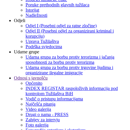
Poruke prethodnih glavnih tužilaca
Istorijat
Nadležnosti
Odjeli
Odjel I (Posebni odjel za ratne zločine)
Odjel II (Posebni odjel za organizirani kriminal i
korupciju)
Uprava Tužilaštva
Podrška svjedocima
Udarne grupe
Udarna grupa za borbu protiv terorizma i jačanja
sposobnosti za borbu protiv terorizma
Udarna grupa za borbu protiv trgovine ljudima i
organizirane ilegalne imigracije
Odnosi s javnošću
Općenito
INDEX REGISTAR raspoloživih informacija pod
kontrolom Tužilaštva BiH
Vodič o pristupu informacijama
Najčešća pitanja
Video galerija
Drugi o nama - PRESS
Zahtjev za intervju
Foto galerija