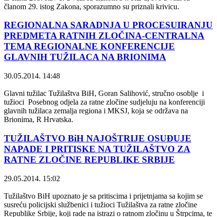
članom 29. istog Zakona, sporazumno su priznali krivicu.
REGIONALNA SARADNJA U PROCESUIRANJU
PREDMETA RATNIH ZLOČINA-CENTRALNA
TEMA REGIONALNE KONFERENCIJE
GLAVNIH TUŽILACA NA BRIONIMA
30.05.2014. 14:48
Glavni tužilac Tužilaštva BiH, Goran Salihović, stručno osoblje i
tužioci Posebnog odjela za ratne zločine sudjeluju na konferenciji
glavnih tužilaca zemalja regiona i MKSJ, koja se održava na
Brionima, R Hrvatska.
TUŽILAŠTVO BiH NAJOŠTRIJE OSUĐUJE
NAPADE I PRITISKE NA TUŽILAŠTVO ZA
RATNE ZLOČINE REPUBLIKE SRBIJE
29.05.2014. 15:02
Tužilaštvo BiH upoznato je sa pritiscima i prijetnjama sa kojim se
susreću policijski službenici i tužioci Tužilaštva za ratne zločine
Republike Srbije, koji rade na istrazi o ratnom zločinu u Štrpcima, te