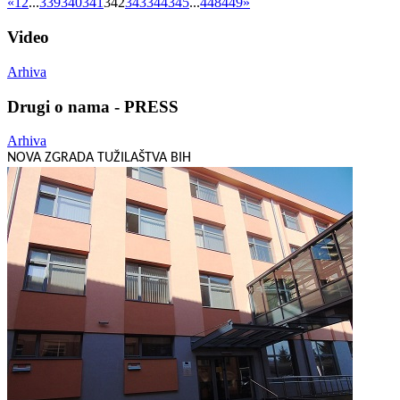
«
1
2
...
339
340
341
342
343
344
345
...
448
449
»
Video
Arhiva
Drugi o nama - PRESS
Arhiva
NOVA ZGRADA TUŽILAŠTVA BIH