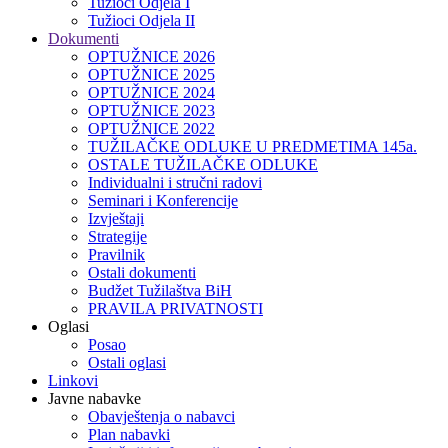
Tužioci Odjela I
Tužioci Odjela II
Dokumenti
OPTUŽNICE 2026
OPTUŽNICE 2025
OPTUŽNICE 2024
OPTUŽNICE 2023
OPTUŽNICE 2022
TUŽILAČKE ODLUKE U PREDMETIMA 145a.
OSTALE TUŽILAČKE ODLUKE
Individualni i stručni radovi
Seminari i Konferencije
Izvještaji
Strategije
Pravilnik
Ostali dokumenti
Budžet Tužilaštva BiH
PRAVILA PRIVATNOSTI
Oglasi
Posao
Ostali oglasi
Linkovi
Javne nabavke
Obavještenja o nabavci
Plan nabavki