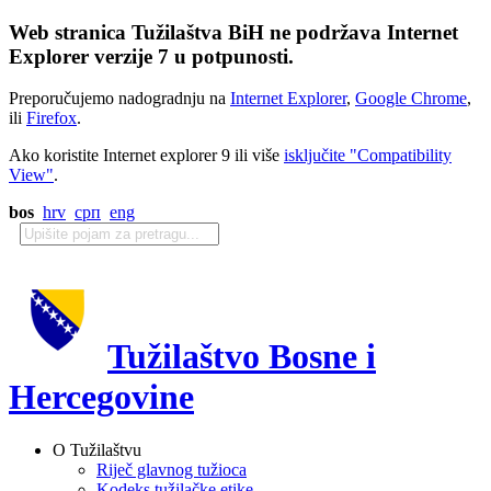
Web stranica Tužilaštva BiH ne podržava Internet
Explorer verzije 7 u potpunosti.
Preporučujemo nadogradnju na
Internet Explorer
,
Google Chrome
,
ili
Firefox
.
Ako koristite Internet explorer 9 ili više
isključite "Compatibility
View"
.
bos
hrv
срп
eng
Tužilaštvo Bosne i
Hercegovine
O Tužilaštvu
Riječ glavnog tužioca
Kodeks tužilačke etike