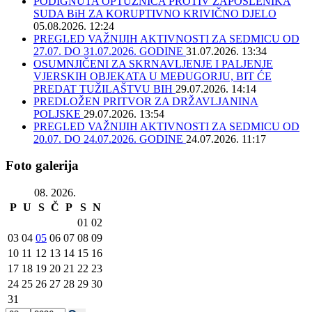
PODIGNUTA OPTUŽNICA PROTIV ZAPOSLENIKA
SUDA BiH ZA KORUPTIVNO KRIVIČNO DJELO
05.08.2026. 12:24
PREGLED VAŽNIJIH AKTIVNOSTI ZA SEDMICU OD
27.07. DO 31.07.2026. GODINE
31.07.2026. 13:34
OSUMNJIČENI ZA SKRNAVLJENJE I PALJENJE
VJERSKIH OBJEKATA U MEĐUGORJU, BIT ĆE
PREDAT TUŽILAŠTVU BIH
29.07.2026. 14:14
PREDLOŽEN PRITVOR ZA DRŽAVLJANINA
POLJSKE
29.07.2026. 13:54
PREGLED VAŽNIJIH AKTIVNOSTI ZA SEDMICU OD
20.07. DO 24.07.2026. GODINE
24.07.2026. 11:17
Foto galerija
08. 2026.
P
U
S
Č
P
S
N
01
02
03
04
05
06
07
08
09
10
11
12
13
14
15
16
17
18
19
20
21
22
23
24
25
26
27
28
29
30
31