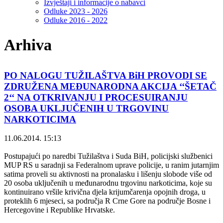
Izvještaji i informacije o nabavci
Odluke 2023 - 2026
Odluke 2016 - 2022
Arhiva
PO NALOGU TUŽILAŠTVA BiH PROVODI SE
ZDRUŽENA MEĐUNARODNA AKCIJA ‘‘ŠETAČ
2‘‘ NA OTKRIVANJU I PROCESUIRANJU
OSOBA UKLJUČENIH U TRGOVINU
NARKOTICIMA
11.06.2014. 15:13
Postupajući po naredbi Tužilaštva i Suda BiH, policijski službenici
MUP RS u saradnji sa Federalnom uprave policije, u ranim jutarnjim
satima proveli su aktivnosti na pronalasku i lišenju slobode više od
20 osoba uključenih u međunarodnu trgovinu narkoticima, koje su
kontinuirano vršile krivična djela krijumčarenja opojnih droga, u
proteklih 6 mjeseci, sa područja R Crne Gore na područje Bosne i
Hercegovine i Republike Hrvatske.