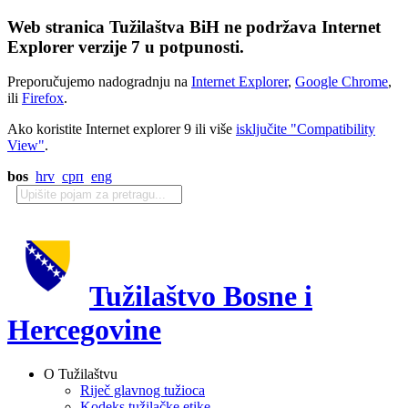
Web stranica Tužilaštva BiH ne podržava Internet
Explorer verzije 7 u potpunosti.
Preporučujemo nadogradnju na
Internet Explorer
,
Google Chrome
,
ili
Firefox
.
Ako koristite Internet explorer 9 ili više
isključite "Compatibility
View"
.
bos
hrv
срп
eng
Tužilaštvo Bosne i
Hercegovine
O Tužilaštvu
Riječ glavnog tužioca
Kodeks tužilačke etike