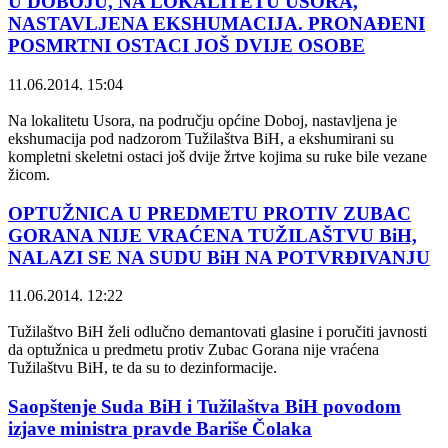
U DOBOJU, NA LOKALITETU USORA,
NASTAVLJENA EKSHUMACIJA. PRONAĐENI
POSMRTNI OSTACI JOŠ DVIJE OSOBE
11.06.2014. 15:04
Na lokalitetu Usora, na području općine Doboj, nastavljena je
ekshumacija pod nadzorom Tužilaštva BiH, a ekshumirani su
kompletni skeletni ostaci još dvije žrtve kojima su ruke bile vezane
žicom.
OPTUŽNICA U PREDMETU PROTIV ZUBAC
GORANA NIJE VRAĆENA TUŽILAŠTVU BiH,
NALAZI SE NA SUDU BiH NA POTVRĐIVANJU
11.06.2014. 12:22
Tužilaštvo BiH želi odlučno demantovati glasine i poručiti javnosti
da optužnica u predmetu protiv Zubac Gorana nije vraćena
Tužilaštvu BiH, te da su to dezinformacije.
Saopštenje Suda BiH i Tužilaštva BiH povodom
izjave ministra pravde Bariše Čolaka