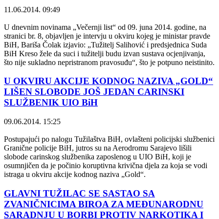
11.06.2014. 09:49
U dnevnim novinama „Večernji list“ od 09. juna 2014. godine, na
stranici br. 8, objavljen je intervju u okviru kojeg je ministar pravde
BiH, Bariša Čolak izjavio: „Tužitelj Salihović i predsjednica Suda
BiH Kreso žele da suci i tužitelji budu izvan sustava ocjenjivanja,
što nije sukladno nepristranom pravosuđu“, što je potpuno neistinito.
U OKVIRU AKCIJE KODNOG NAZIVA „GOLD“
LIŠEN SLOBODE JOŠ JEDAN CARINSKI
SLUŽBENIK UIO BiH
09.06.2014. 15:25
Postupajući po nalogu Tužilaštva BiH, ovlašteni policijski službenici
Granične policije BiH, jutros su na Aerodromu Sarajevo lišili
slobode carinskog službenika zaposlenog u UIO BiH, koji je
osumnjičen da je počinio koruptivna krivična djela za koja se vodi
istraga u okviru akcije kodnog naziva „Gold“.
GLAVNI TUŽILAC SE SASTAO SA
ZVANIČNICIMA BIROA ZA MEĐUNARODNU
SARADNJU U BORBI PROTIV NARKOTIKA I