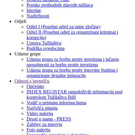
Poruke prethodnih glavnih tužilaca
Istorijat
Nadležnosti
Odjeli
Odjel I (Posebni odjel za ratne zločine)
Odjel II (Posebni odjel za organizirani kriminal i
korupciju)
Uprava Tužilaštva
Podrška svjedocima
Udarne grupe
Udarna grupa za borbu protiv terorizma i jačanja
sposobnosti za borbu protiv terorizma
Udarna grupa za borbu protiv trgovine ljudima i
organizirane ilegalne imigracije
Odnosi s javnošću
Općenito
INDEX REGISTAR raspoloživih informacija pod
kontrolom Tužilaštva BiH
Vodič o pristupu informacijama
Najčešća pitanja
Video galerija
Drugi o nama - PRESS
Zahtjev za intervju
Foto galerija