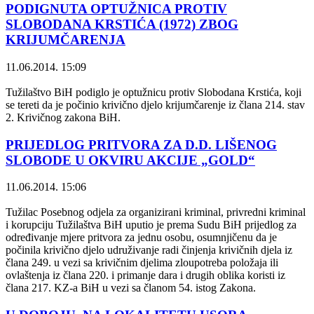
PODIGNUTA OPTUŽNICA PROTIV
SLOBODANA KRSTIĆA (1972) ZBOG
KRIJUMČARENJA
11.06.2014. 15:09
Tužilaštvo BiH podiglo je optužnicu protiv Slobodana Krstića, koji
se tereti da je počinio krivično djelo krijumčarenje iz člana 214. stav
2. Krivičnog zakona BiH.
PRIJEDLOG PRITVORA ZA D.D. LIŠENOG
SLOBODE U OKVIRU AKCIJE „GOLD“
11.06.2014. 15:06
Tužilac Posebnog odjela za organizirani kriminal, privredni kriminal
i korupciju Tužilaštva BiH uputio je prema Sudu BiH prijedlog za
određivanje mjere pritvora za jednu osobu, osumnjičenu da je
počinila krivično djelo udruživanje radi činjenja krivičnih djela iz
člana 249. u vezi sa krivičnim djelima zloupotreba položaja ili
ovlaštenja iz člana 220. i primanje dara i drugih oblika koristi iz
člana 217. KZ-a BiH u vezi sa članom 54. istog Zakona.