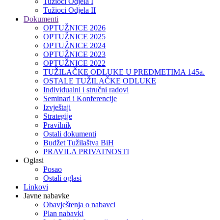
Tužioci Odjela I
Tužioci Odjela II
Dokumenti
OPTUŽNICE 2026
OPTUŽNICE 2025
OPTUŽNICE 2024
OPTUŽNICE 2023
OPTUŽNICE 2022
TUŽILAČKE ODLUKE U PREDMETIMA 145a.
OSTALE TUŽILAČKE ODLUKE
Individualni i stručni radovi
Seminari i Konferencije
Izvještaji
Strategije
Pravilnik
Ostali dokumenti
Budžet Tužilaštva BiH
PRAVILA PRIVATNOSTI
Oglasi
Posao
Ostali oglasi
Linkovi
Javne nabavke
Obavještenja o nabavci
Plan nabavki