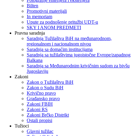
Fotografije enterijera i eksterijera
Bilten
Promotivni materijali
In memoriam
Upute za podnošenje pritužbi UDT-u
SKY I ANOM PREDMETI
Pravna saradnja
Saradnja Tužilaštva BiH na međunarodnom,
regionalnom i nacionalnom nivou
Saradnja sa domaćim institucijama
Saradnja sa tužilaštvima jugoistočne Evrope/zapadnog
Balkana
Saradnja sa Međunarodnim krivičnim sudom za bivšu
Jugoslaviju
Zakoni
Zakon o Тužilaštvu BiH
Zakon o Sudu BiH
Krivično pravo
Građansko pravo
Zakoni FBIH
Zakoni RS
Zakoni Brčko Distrikt
Ostali propisi
Tužioci
Glavni tužilac