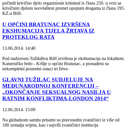
počinili krivično djelo organizirani kriminal iz člana 250. u vezi sa
krivičnim djelom neovlašteni promet opojnim drogama iz člana 195.
KZ-a BiH.
U OPĆINI BRATUNAC IZVRŠENA
EKSHUMACIJA TIJELA ŽRTAVA IZ
PROTEKLOG RATA
13.06.2014. 14:40
Pod nadzorom Tužilaštva BiH izvršena je ekshumacija na lokalitetu
Kameničko brdo - Kršlje u općini Bratunac, a pronađeni su
nekompletni posmrtni ostaci tri žrtve.
GLAVNI TUŽILAC SUDJELUJE NA
MEĐUNARODNOJ KONFERENCIJI –
„OKONČANJE SEKSUALNOG NASILJA U
RATNIM KONFLIKTIMA-LONDON 2014“
12.06.2014. 15:09
Na globalnom samitu prisutni su pravosudni zvaničnici iz više od
100 zemalja svijeta, kao i najviši zvaničnici institucija