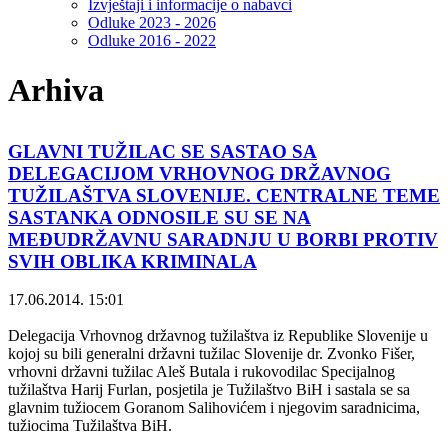
Izvještaji i informacije o nabavci
Odluke 2023 - 2026
Odluke 2016 - 2022
Arhiva
GLAVNI TUŽILAC SE SASTAO SA
DELEGACIJOM VRHOVNOG DRŽAVNOG
TUŽILAŠTVA SLOVENIJE. CENTRALNE TEME
SASTANKA ODNOSILE SU SE NA
MEĐUDRŽAVNU SARADNJU U BORBI PROTIV
SVIH OBLIKA KRIMINALA
17.06.2014. 15:01
Delegacija Vrhovnog državnog tužilaštva iz Republike Slovenije u
kojoj su bili generalni državni tužilac Slovenije dr. Zvonko Fišer,
vrhovni državni tužilac Aleš Butala i rukovodilac Specijalnog
tužilaštva Harij Furlan, posjetila je Tužilaštvo BiH i sastala se sa
glavnim tužiocem Goranom Salihovićem i njegovim saradnicima,
tužiocima Tužilaštva BiH.