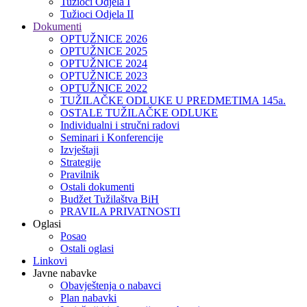
Tužioci Odjela I
Tužioci Odjela II
Dokumenti
OPTUŽNICE 2026
OPTUŽNICE 2025
OPTUŽNICE 2024
OPTUŽNICE 2023
OPTUŽNICE 2022
TUŽILAČKE ODLUKE U PREDMETIMA 145a.
OSTALE TUŽILAČKE ODLUKE
Individualni i stručni radovi
Seminari i Konferencije
Izvještaji
Strategije
Pravilnik
Ostali dokumenti
Budžet Tužilaštva BiH
PRAVILA PRIVATNOSTI
Oglasi
Posao
Ostali oglasi
Linkovi
Javne nabavke
Obavještenja o nabavci
Plan nabavki