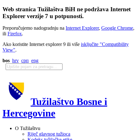
Web stranica Tužilaštva BiH ne podržava Internet
Explorer verzije 7 u potpunosti.
Preporučujemo nadogradnju na
Internet Explorer
,
Google Chrome
,
ili
Firefox
.
Ako koristite Internet explorer 9 ili više
isključite "Compatibility
View"
.
bos
hrv
срп
eng
Tužilaštvo Bosne i
Hercegovine
O Tužilaštvu
Riječ glavnog tužioca
Kodeks tužilačke etike