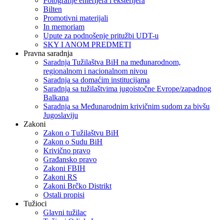
Fotografije enterijera i eksterijera
Bilten
Promotivni materijali
In memoriam
Upute za podnošenje pritužbi UDT-u
SKY I ANOM PREDMETI
Pravna saradnja
Saradnja Tužilaštva BiH na međunarodnom,
regionalnom i nacionalnom nivou
Saradnja sa domaćim institucijama
Saradnja sa tužilaštvima jugoistočne Evrope/zapadnog
Balkana
Saradnja sa Međunarodnim krivičnim sudom za bivšu
Jugoslaviju
Zakoni
Zakon o Тužilaštvu BiH
Zakon o Sudu BiH
Krivično pravo
Građansko pravo
Zakoni FBIH
Zakoni RS
Zakoni Brčko Distrikt
Ostali propisi
Tužioci
Glavni tužilac