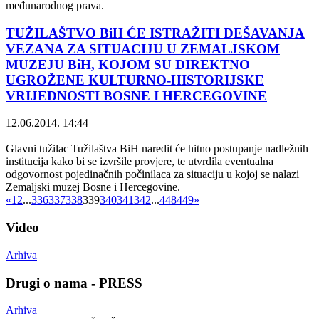
međunarodnog prava.
TUŽILAŠTVO BiH ĆE ISTRAŽITI DEŠAVANJA
VEZANA ZA SITUACIJU U ZEMALJSKOM
MUZEJU BiH, KOJOM SU DIREKTNO
UGROŽENE KULTURNO-HISTORIJSKE
VRIJEDNOSTI BOSNE I HERCEGOVINE
12.06.2014. 14:44
Glavni tužilac Tužilaštva BiH naredit će hitno postupanje nadležnih
institucija kako bi se izvršile provjere, te utvrdila eventualna
odgovornost pojedinačnih počinilaca za situaciju u kojoj se nalazi
Zemaljski muzej Bosne i Hercegovine.
«
1
2
...
336
337
338
339
340
341
342
...
448
449
»
Video
Arhiva
Drugi o nama - PRESS
Arhiva