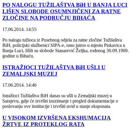
PO NALOGU TUŽILAŠTVA BiH U BANJA LUCI
LIŠEN SLOBODE OSUMNJIČENI ZA RATNE
ZLOČINE NA PODRUČJU BIHAĆA
17.06.2014. 14:55
Po nalogu tužioca iz Posebnog odjela za ratne zločine Tužilaštva
BiH, policijski službenici SIPA-e, rano jutros u mjestu Piskavica u
Banja Luci, lišili su slobode Stanarević Željka, rođenog 30.09.1969.
godine u Bihaću.
ISTRAŽIOCI TUŽILAŠTVA BiH UŠLI U
ZEMALJSKI MUZEJ
17.06.2014. 14:46
Istražioci Tužilaštva BiH danas su ušli u Zemaljski muzej u
Sarajevu, gdje će izvršiti izuzimanje i pregled dokumentacije o
poslovanju ove institucije i izvršiti uvid u stanje eksponata.
U VISOKOM IZVRŠENA EKSHUMACIJA
ŽRTVE IZ PROTEKLOG RATA