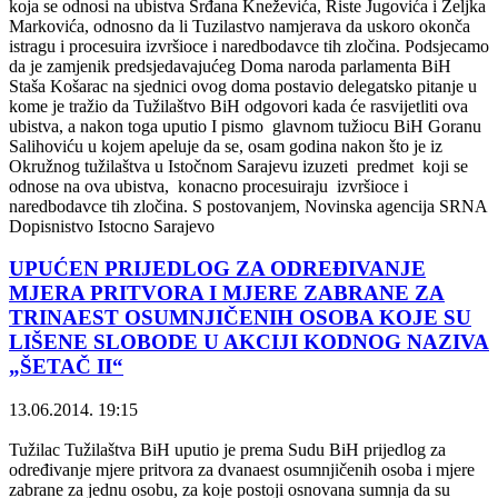
koja se odnosi na ubistva Srđana Kneževića, Riste Jugovića i Željka
Markovića, odnosno da li Tuzilastvo namjerava da uskoro okonča
istragu i procesuira izvršioce i naredbodavce tih zločina. Podsjecamo
da je zamjenik predsjedavajućeg Doma naroda parlamenta BiH
Staša Košarac na sjednici ovog doma postavio delegatsko pitanje u
kome je tražio da Tužilaštvo BiH odgovori kada će rasvijetliti ova
ubistva, a nakon toga uputio I pismo glavnom tužiocu BiH Goranu
Salihoviću u kojem apeluje da se, osam godina nakon što je iz
Okružnog tužilaštva u Istočnom Sarajevu izuzeti predmet koji se
odnose na ova ubistva, konacno procesuiraju izvršioce i
naredbodavce tih zločina. S postovanjem, Novinska agencija SRNA
Dopisnistvo Istocno Sarajevo
UPUĆEN PRIJEDLOG ZA ODREĐIVANJE
MJERA PRITVORA I MJERE ZABRANE ZA
TRINAEST OSUMNJIČENIH OSOBA KOJE SU
LIŠENE SLOBODE U AKCIJI KODNOG NAZIVA
„ŠETAČ II“
13.06.2014. 19:15
Tužilac Tužilaštva BiH uputio je prema Sudu BiH prijedlog za
određivanje mjere pritvora za dvanaest osumnjičenih osoba i mjere
zabrane za jednu osobu, za koje postoji osnovana sumnja da su