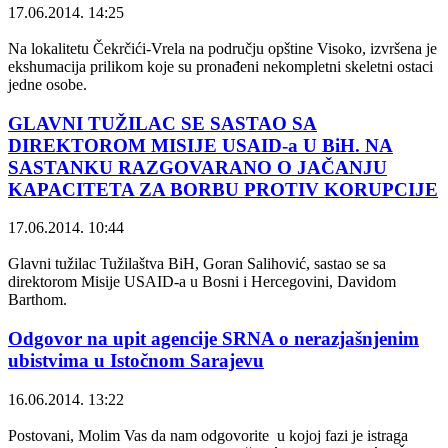
17.06.2014. 14:25
Na lokalitetu Čekrčići-Vrela na području opštine Visoko, izvršena je
ekshumacija prilikom koje su pronađeni nekompletni skeletni ostaci
jedne osobe.
GLAVNI TUŽILAC SE SASTAO SA
DIREKTOROM MISIJE USAID-a U BiH. NA
SASTANKU RAZGOVARANO O JAČANJU
KAPACITETA ZA BORBU PROTIV KORUPCIJE
17.06.2014. 10:44
Glavni tužilac Tužilaštva BiH, Goran Salihović, sastao se sa
direktorom Misije USAID-a u Bosni i Hercegovini, Davidom
Barthom.
Odgovor na upit agencije SRNA o nerazjašnjenim
ubistvima u Istočnom Sarajevu
16.06.2014. 13:22
Postovani, Molim Vas da nam odgovorite u kojoj fazi je istraga