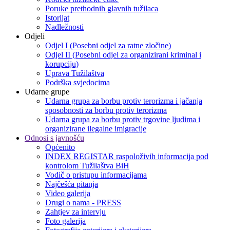
Poruke prethodnih glavnih tužilaca
Istorijat
Nadležnosti
Odjeli
Odjel I (Posebni odjel za ratne zločine)
Odjel II (Posebni odjel za organizirani kriminal i
korupciju)
Uprava Tužilaštva
Podrška svjedocima
Udarne grupe
Udarna grupa za borbu protiv terorizma i jačanja
sposobnosti za borbu protiv terorizma
Udarna grupa za borbu protiv trgovine ljudima i
organizirane ilegalne imigracije
Odnosi s javnošću
Općenito
INDEX REGISTAR raspoloživih informacija pod
kontrolom Tužilaštva BiH
Vodič o pristupu informacijama
Najčešća pitanja
Video galerija
Drugi o nama - PRESS
Zahtjev za intervju
Foto galerija