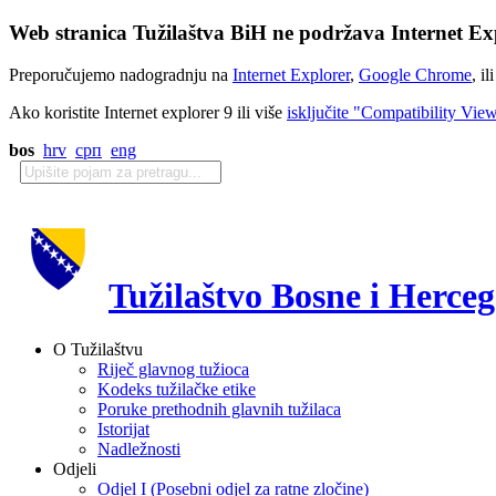
Web stranica Tužilaštva BiH ne podržava Internet Exp
Preporučujemo nadogradnju na
Internet Explorer
,
Google Chrome
, il
Ako koristite Internet explorer 9 ili više
isključite "Compatibility Vie
bos
hrv
срп
eng
Tužilaštvo Bosne i Herce
O Tužilaštvu
Riječ glavnog tužioca
Kodeks tužilačke etike
Poruke prethodnih glavnih tužilaca
Istorijat
Nadležnosti
Odjeli
Odjel I (Posebni odjel za ratne zločine)