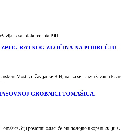
državljanstva i dokumenata BiH.
1) ZBOG RATNOG ZLOČINA NA PODRUČJU
Sanskom Mostu, državljanke BiH, nalazi se na izdržavanju kazne
H.
 MASOVNOJ GROBNICI TOMAŠICA.
omašica, čiji posmrtni ostaci će biti dostojno ukopani 20. jula.