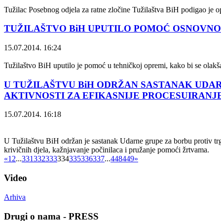
Tužilac Posebnog odjela za ratne zločine Tužilaštva BiH podigao je 
TUŽILAŠTVO BiH UPUTILO POMOĆ OSNOVNOM
15.07.2014. 16:24
Tužilaštvo BiH uputilo je pomoć u tehničkoj opremi, kako bi se olak
U TUŽILAŠTVU BiH ODRŽAN SASTANAK UDA
AKTIVNOSTI ZA EFIKASNIJE PROCESUIRANJE
15.07.2014. 16:18
U Tužilaštvu BiH održan je sastanak Udarne grupe za borbu protiv trg
krivičnih djela, kažnjavanje počinilaca i pružanje pomoći žrtvama.
«
1
2
...
331
332
333
334
335
336
337
...
448
449
»
Video
Arhiva
Drugi o nama - PRESS