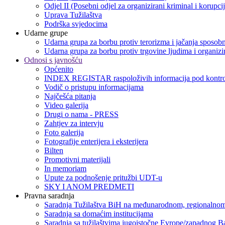
Odjel II (Posebni odjel za organizirani kriminal i korupci
Uprava Tužilaštva
Podrška svjedocima
Udarne grupe
Udarna grupa za borbu protiv terorizma i jačanja sposobn
Udarna grupa za borbu protiv trgovine ljudima i organizir
Odnosi s javnošću
Općenito
INDEX REGISTAR raspoloživih informacija pod kontro
Vodič o pristupu informacijama
Najčešća pitanja
Video galerija
Drugi o nama - PRESS
Zahtjev za intervju
Foto galerija
Fotografije enterijera i eksterijera
Bilten
Promotivni materijali
In memoriam
Upute za podnošenje pritužbi UDT-u
SKY I ANOM PREDMETI
Pravna saradnja
Saradnja Tužilaštva BiH na međunarodnom, regionalnom
Saradnja sa domaćim institucijama
Saradnja sa tužilaštvima jugoistočne Evrope/zapadnog B