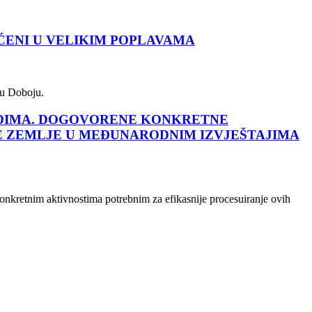
ĆENI U VELIKIM POPLAVAMA
 u Doboju.
UDIMA. DOGOVORENE KONKRETNE
AŠE ZEMLJE U MEĐUNARODNIM IZVJEŠTAJIMA
onkretnim aktivnostima potrebnim za efikasnije procesuiranje ovih