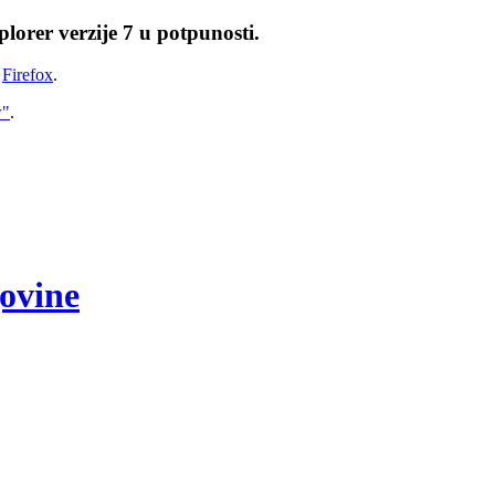
lorer verzije 7 u potpunosti.
i
Firefox
.
w"
.
govine