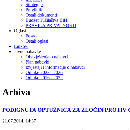
Strategije
Pravilnik
Ostali dokumenti
Budžet Tužilaštva BiH
PRAVILA PRIVATNOSTI
Oglasi
Posao
Ostali oglasi
Linkovi
Javne nabavke
Obavještenja o nabavci
Plan nabavki
Izvještaji i informacije o nabavci
Odluke 2023 - 2026
Odluke 2016 - 2022
Arhiva
PODIGNUTA OPTUŽNICA ZA ZLOČIN PROTIV Č
21.07.2014. 14:37