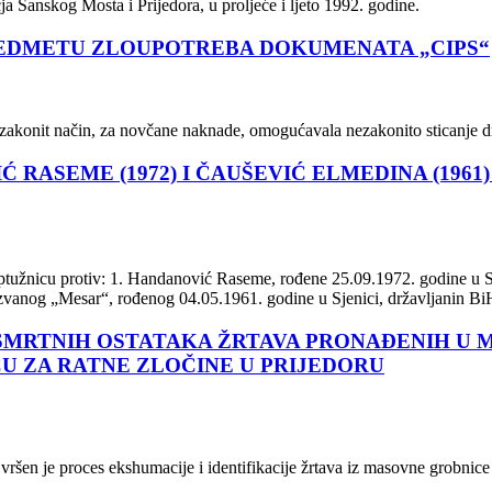
ja Sanskog Mosta i Prijedora, u proljeće i ljeto 1992. godine.
PREDMETU ZLOUPOTREBA DOKUMENATA „CIPS“
 nezakonit način, za novčane naknade, omogućavala nezakonito sticanje 
 RASEME (1972) I ČAUŠEVIĆ ELMEDINA (196
 optužnicu protiv: 1. Handanović Raseme, rođene 25.09.1972. godine u 
zvanog „Mesar“, rođenog 04.05.1961. godine u Sjenici, državljanin Bi
POSMRTNIH OSTATAKA ŽRTAVA PRONAĐENIH U
U ZA RATNE ZLOČINE U PRIJEDORU
ršen je proces ekshumacije i identifikacije žrtava iz masovne grobnice T