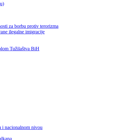
ju)
osti za borbu protiv terorizma
ane ilegalne imigracije
lom Tužilaštva BiH
 i nacionalnom nivou
alkana