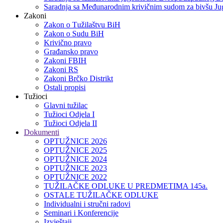
Saradnja sa Međunarodnim krivičnim sudom za bivšu Jug
Zakoni
Zakon o Тužilaštvu BiH
Zakon o Sudu BiH
Krivično pravo
Građansko pravo
Zakoni FBIH
Zakoni RS
Zakoni Brčko Distrikt
Ostali propisi
Tužioci
Glavni tužilac
Tužioci Odjela I
Tužioci Odjela II
Dokumenti
OPTUŽNICE 2026
OPTUŽNICE 2025
OPTUŽNICE 2024
OPTUŽNICE 2023
OPTUŽNICE 2022
TUŽILAČKE ODLUKE U PREDMETIMA 145a.
OSTALE TUŽILAČKE ODLUKE
Individualni i stručni radovi
Seminari i Konferencije
Izvještaji