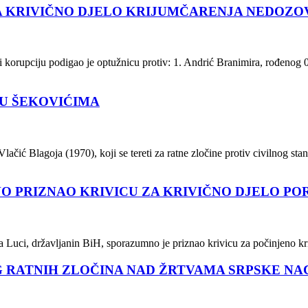
ZA KRIVIČNO DJELO KRIJUMČARENJA NEDOZO
i korupciju podigao je optužnicu protiv: 1. Andrić Branimira, rođenog 
 U ŠEKOVIĆIMA
lačić Blagoja (1970), koji se tereti za ratne zločine protiv civilnog s
NO PRIZNAO KRIVICU ZA KRIVIČNO DJELO PO
Luci, državljanin BiH, sporazumno je priznao krivicu za počinjeno kriv
OG RATNIH ZLOČINA NAD ŽRTVAMA SRPSKE N