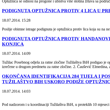
Optužnica se odnosi na progone i ubistva više stotina žrtava sa područ
PODIGNUTA OPTUŽNICA PROTIV 4 LICA U 
18.07.2014. 15:28
Poslije obimne istrage podignuta je optužnica protiv lica koja su na
PODIGNUTA OPTUŽNICA PROTIV HANDANOVIĆ
KONJICA
18.07.2014. 14:09
Tužilac Posebnog odjela za ratne zločine Tužilaštva BiH podigao je
izrečene u drugom predmetu za ratne zločine. 2. Čaušević Elmedina, 
OKONČANA IDENTIFIKACIJA 284 TIJELA I 
TUŽILAŠTVO BIH USKORO PODIŽE OPTUŽNIC
18.07.2014. 14:03
Pod nadzorom i u koordinaciji Tužilaštva BiH, u proteklih 10 mjeseci v