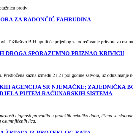
ptužnicu protiv:
VORA ZA RADONČIĆ FAHRUDINA
ovi, Tužilaštvo BiH uputit će prijedlog za određivanje pritvora za os
IH DROGA SPORAZUMNO PRIZNAO KRIVICU
 Predložena kazna između 2 i 2 i pol godine zatvora, uz oduzimanje ne
RSKIH AGENCIJA SR NJEMAČKE; ZAJEDNIČKA 
H DJELA PUTEM RAČUNARSKIH SISTEMA
nosti i tajnosti provodila u proteklih nekoliko dana, lišena su slobod
 osumnjičenih lica.
A ŽRTAVA IZ PROTEKLOG RATA