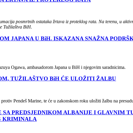
macija posmrtnih ostataka žrtava iz proteklog rata. Na terenu, u aktiv
ne Tužilaštva BiH.
M JAPANA U BiH. ISKAZANA SNAŽNA PODRŠKA
. Kazuya Ogawa, ambasadorom Japana u BiH i njegovim saradnicima.
 TUŽILAŠTVO BiH ĆE ULOŽITI ŽALBU
rotiv Pendeš Marine, te će u zakonskom roku uložiti žalbu na presud
SE SA PREDSJEDNIKOM ALBANIJE I GLAVNIM
G KRIMINALA