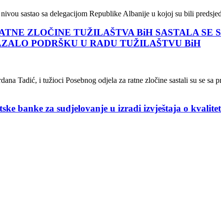
ivou sastao sa delegacijom Republike Albanije u kojoj su bili predsjedn
ATNE ZLOČINE TUŽILAŠTVA BiH SASTALA SE
KAZALO PODRŠKU U RADU TUŽILAŠTVU BiH
ana Tadić, i tužioci Posebnog odjela za ratne zločine sastali su se sa
ke banke za sudjelovanje u izradi izvještaja o kvalitet