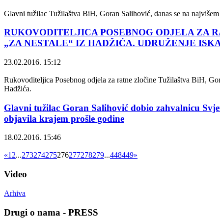
Glavni tužilac Tužilaštva BiH, Goran Salihović, danas se na najvišem n
RUKOVODITELJICA POSEBNOG ODJELA ZA R
„ZA NESTALE“ IZ HADŽIĆA. UDRUŽENJE IS
23.02.2016. 15:12
Rukovoditeljica Posebnog odjela za ratne zločine Tužilaštva BiH, Gord
Hadžića.
Glavni tužilac Goran Salihović dobio zahvalnicu Svjets
objavila krajem prošle godine
18.02.2016. 15:46
«
1
2
...
273
274
275
276
277
278
279
...
448
449
»
Video
Arhiva
Drugi o nama - PRESS