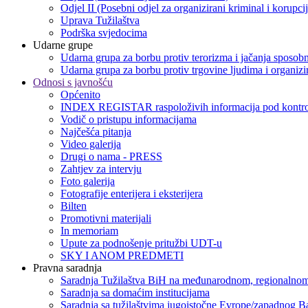
Odjel II (Posebni odjel za organizirani kriminal i korupci
Uprava Tužilaštva
Podrška svjedocima
Udarne grupe
Udarna grupa za borbu protiv terorizma i jačanja sposobn
Udarna grupa za borbu protiv trgovine ljudima i organizir
Odnosi s javnošću
Općenito
INDEX REGISTAR raspoloživih informacija pod kontro
Vodič o pristupu informacijama
Najčešća pitanja
Video galerija
Drugi o nama - PRESS
Zahtjev za intervju
Foto galerija
Fotografije enterijera i eksterijera
Bilten
Promotivni materijali
In memoriam
Upute za podnošenje pritužbi UDT-u
SKY I ANOM PREDMETI
Pravna saradnja
Saradnja Tužilaštva BiH na međunarodnom, regionalnom
Saradnja sa domaćim institucijama
Saradnja sa tužilaštvima jugoistočne Evrope/zapadnog B