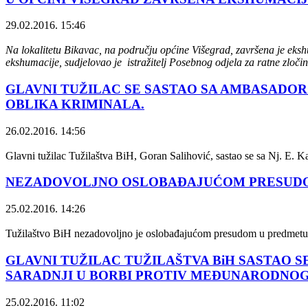
29.02.2016. 15:46
Na lokalitetu Bikavac, na području općine Višegrad, završena je ekshu
ekshumacije, sudjelovao je istražitelj Posebnog odjela za ratne zloči
GLAVNI TUŽILAC SE SASTAO SA AMBASADORO
OBLIKA KRIMINALA.
26.02.2016. 14:56
Glavni tužilac Tužilaštva BiH, Goran Salihović, sastao se sa Nj. E
NEZADOVOLJNO OSLOBAĐAJUĆOM PRESUDOM,
25.02.2016. 14:26
Tužilaštvo BiH nezadovoljno je oslobađajućom presudom u predmetu p
GLAVNI TUŽILAC TUŽILAŠTVA BiH SASTAO 
SARADNJI U BORBI PROTIV MEĐUNARODNO
25.02.2016. 11:02