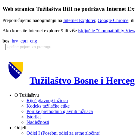
Web stranica Tužilaštva BiH ne podržava Internet Exp
Preporučujemo nadogradnju na
Internet Explorer
,
Google Chrome
, il
Ako koristite Internet explorer 9 ili više
isključite "Compatibility Vie
bos
hrv
срп
eng
Tužilaštvo Bosne i Herce
O Tužilaštvu
Riječ glavnog tužioca
Kodeks tužilačke etike
Poruke prethodnih glavnih tužilaca
Istorijat
Nadležnosti
Odjeli
Odjel I (Posebni odjel za ratne zločine)