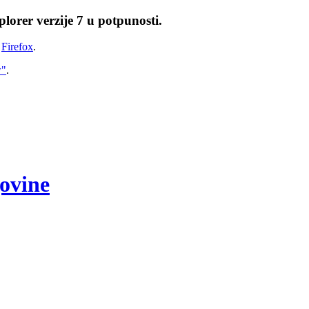
lorer verzije 7 u potpunosti.
i
Firefox
.
w"
.
govine