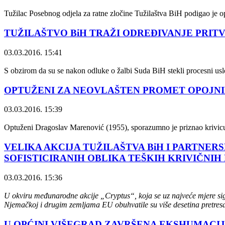
Tužilac Posebnog odjela za ratne zločine Tužilaštva BiH podigao je o
TUŽILAŠTVO BiH TRAŽI ODREĐIVANJE PRIT
03.03.2016. 15:41
S obzirom da su se nakon odluke o žalbi Suda BiH stekli procesni usl
OPTUŽENI ZA NEOVLAŠTEN PROMET OPOJN
03.03.2016. 15:39
Optuženi Dragoslav Marenović (1955), sporazumno je priznao krivicu.
VELIKA AKCIJA TUŽILAŠTVA BiH I PARTNE
SOFISTICIRANIH OBLIKA TEŠKIH KRIVIČNI
03.03.2016. 15:36
U okviru međunarodne akcije „Cryptus“, koja se uz najveće mjere sigur
Njemačkoj i drugim zemljama EU obuhvatile su više desetina pretresa
U OPĆINI VIŠEGRAD ZAVRŠENA EKSHUMACIJ