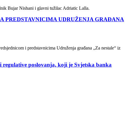
ik Bujar Nishani i glavni tužilac Adriatic Lalla.
 SA PREDSTAVNICIMA UDRUŽENJA GRAĐANA
 predsjednicom i predstavnicima Udruženja građana „Za nestale“ iz
i regulative poslovanja, koji je Svjetska banka