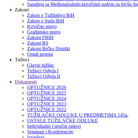
Saradnja sa Međunarodnim krivičnim sudom za bivšu Jug
Zakoni
Zakon o Тužilaštvu BiH
Zakon o Sudu BiH
Krivično pravo
Građansko pravo
Zakoni FBIH
Zakoni RS
Zakoni Brčko Distrikt
Ostali propisi
Tužioci
Glavni tužilac
Tužioci Odjela I
Tužioci Odjela II
Dokumenti
OPTUŽNICE 2026
OPTUŽNICE 2025
OPTUŽNICE 2024
OPTUŽNICE 2023
OPTUŽNICE 2022
TUŽILAČKE ODLUKE U PREDMETIMA 145a.
OSTALE TUŽILAČKE ODLUKE
Individualni i stručni radovi
Seminari i Konferencije
Izvještaji