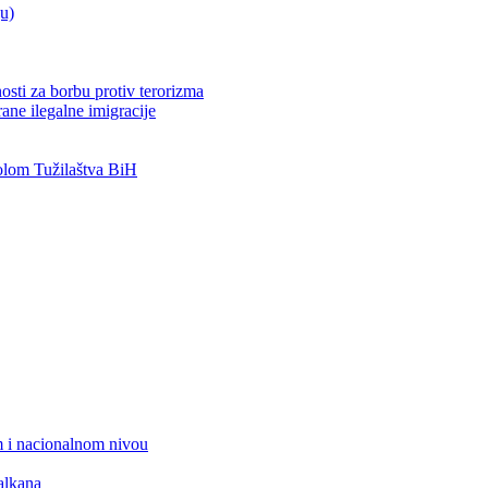
ju)
osti za borbu protiv terorizma
ane ilegalne imigracije
lom Tužilaštva BiH
 i nacionalnom nivou
alkana