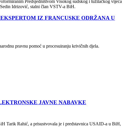
voformiranim Predsjedništvom Visokog sudskog i tužilačkog vijeća
 Sedin Idrizović, stalni član VSTV-a BiH.
 EKSPERTOM IZ FRANCUSKE ODRŽANA U
unarodnu pravnu pomoć u procesuiranju krivičnih djela.
ELEKTRONSKE JAVNE NABAVKE
 BiH Tarik Rahić, a prisustvovala je i predstavnica USAID-a u BiH,