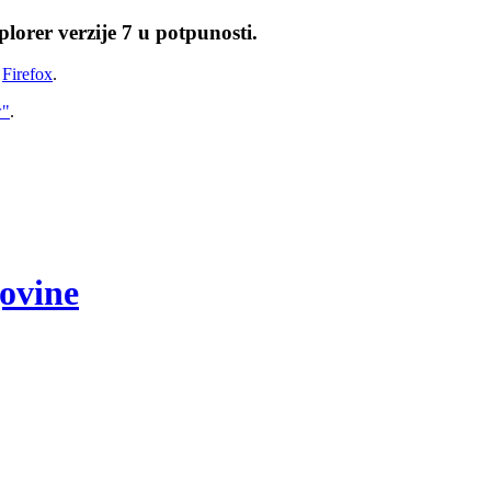
lorer verzije 7 u potpunosti.
i
Firefox
.
w"
.
govine