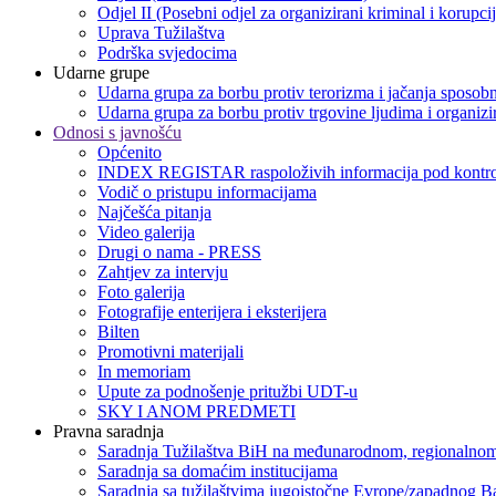
Odjel II (Posebni odjel za organizirani kriminal i korupci
Uprava Tužilaštva
Podrška svjedocima
Udarne grupe
Udarna grupa za borbu protiv terorizma i jačanja sposobn
Udarna grupa za borbu protiv trgovine ljudima i organizir
Odnosi s javnošću
Općenito
INDEX REGISTAR raspoloživih informacija pod kontro
Vodič o pristupu informacijama
Najčešća pitanja
Video galerija
Drugi o nama - PRESS
Zahtjev za intervju
Foto galerija
Fotografije enterijera i eksterijera
Bilten
Promotivni materijali
In memoriam
Upute za podnošenje pritužbi UDT-u
SKY I ANOM PREDMETI
Pravna saradnja
Saradnja Tužilaštva BiH na međunarodnom, regionalnom
Saradnja sa domaćim institucijama
Saradnja sa tužilaštvima jugoistočne Evrope/zapadnog B