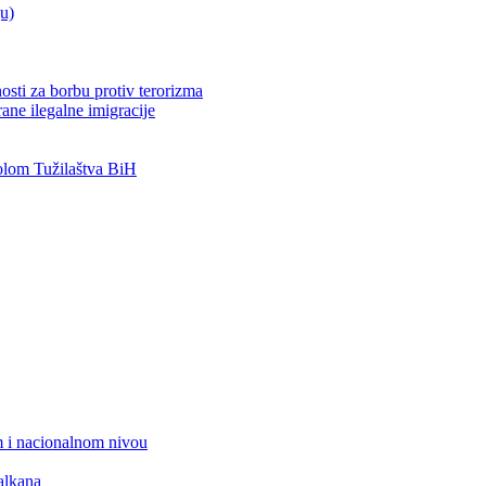
ju)
osti za borbu protiv terorizma
ane ilegalne imigracije
lom Tužilaštva BiH
 i nacionalnom nivou
alkana