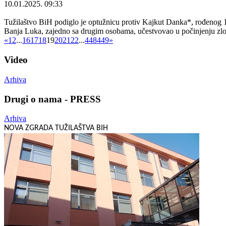
10.01.2025. 09:33
Tužilaštvo BiH podiglo je optužnicu protiv Kajkut Danka*, rođenog 1
Banja Luka, zajedno sa drugim osobama, učestvovao u počinjenju zloč
«
1
2
...
16
17
18
19
20
21
22
...
448
449
»
Video
Arhiva
Drugi o nama - PRESS
Arhiva
NOVA ZGRADA TUŽILAŠTVA BIH