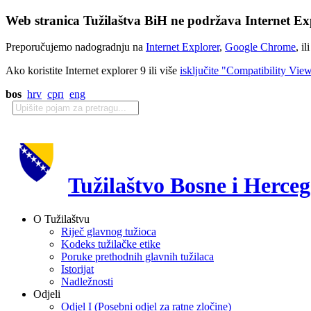
Web stranica Tužilaštva BiH ne podržava Internet Exp
Preporučujemo nadogradnju na
Internet Explorer
,
Google Chrome
, il
Ako koristite Internet explorer 9 ili više
isključite "Compatibility Vie
bos
hrv
срп
eng
Tužilaštvo Bosne i Herce
O Tužilaštvu
Riječ glavnog tužioca
Kodeks tužilačke etike
Poruke prethodnih glavnih tužilaca
Istorijat
Nadležnosti
Odjeli
Odjel I (Posebni odjel za ratne zločine)