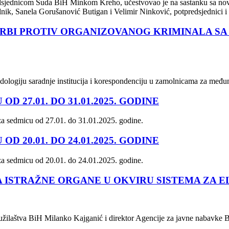
redsjednicom Suda BiH Minkom Kreho, učestvovao je na sastanku sa no
k, Sanela Gorušanović Butigan i Velimir Ninković, potpredsjednici i
ORBI PROTIV ORGANIZOVANOG KRIMINALA SA
odologiju saradnje institucija i korespondenciju u zamolnicama za međ
 27.01. DO 31.01.2025. GODINE
ti za sedmicu od 27.01. do 31.01.2025. godine.
 20.01. DO 24.01.2025. GODINE
i za sedmicu od 20.01. do 24.01.2025. godine.
A ISTRAŽNE ORGANE U OKVIRU SISTEMA ZA 
c Tužilaštva BiH Milanko Kajganić i direktor Agencije za javne nabavke