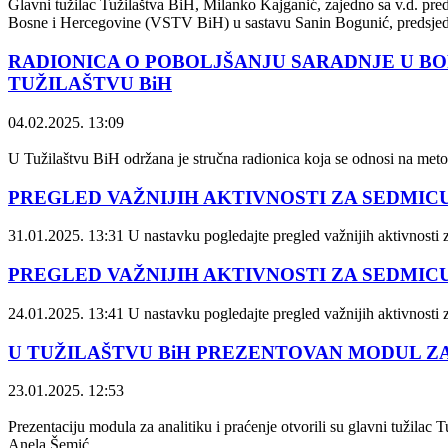
Glavni tužilac Tužilaštva BiH, Milanko Kajganić, zajedno sa v.d. p
Bosne i Hercegovine (VSTV BiH) u sastavu Sanin Bogunić, predsjedni
RADIONICA O POBOLJŠANJU SARADNJE U B
TUŽILAŠTVU BiH
04.02.2025. 13:09
U Tužilaštvu BiH održana je stručna radionica koja se odnosi na met
PREGLED VAŽNIJIH AKTIVNOSTI ZA SEDMICU OD
31.01.2025. 13:31
U nastavku pogledajte pregled važnijih aktivnos
PREGLED VAŽNIJIH AKTIVNOSTI ZA SEDMICU OD
24.01.2025. 13:41
U nastavku pogledajte pregled važnijih aktivnost
U TUŽILAŠTVU BiH PREZENTOVAN MODUL Z
23.01.2025. 12:53
Prezentaciju modula za analitiku i praćenje otvorili su glavni tužila
Anela Šemić.