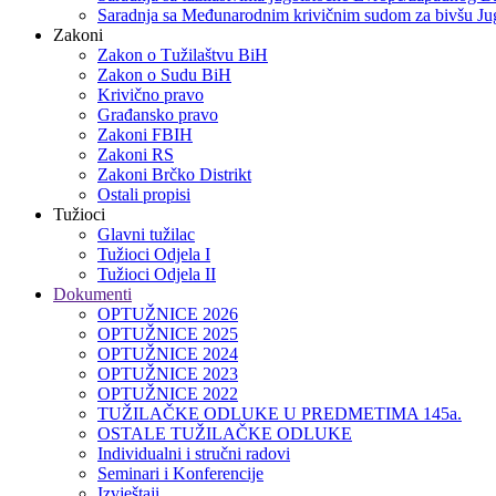
Saradnja sa Međunarodnim krivičnim sudom za bivšu Jug
Zakoni
Zakon o Тužilaštvu BiH
Zakon o Sudu BiH
Krivično pravo
Građansko pravo
Zakoni FBIH
Zakoni RS
Zakoni Brčko Distrikt
Ostali propisi
Tužioci
Glavni tužilac
Tužioci Odjela I
Tužioci Odjela II
Dokumenti
OPTUŽNICE 2026
OPTUŽNICE 2025
OPTUŽNICE 2024
OPTUŽNICE 2023
OPTUŽNICE 2022
TUŽILAČKE ODLUKE U PREDMETIMA 145a.
OSTALE TUŽILAČKE ODLUKE
Individualni i stručni radovi
Seminari i Konferencije
Izvještaji