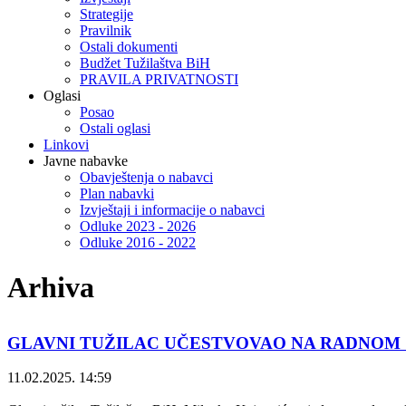
Strategije
Pravilnik
Ostali dokumenti
Budžet Tužilaštva BiH
PRAVILA PRIVATNOSTI
Oglasi
Posao
Ostali oglasi
Linkovi
Javne nabavke
Obavještenja o nabavci
Plan nabavki
Izvještaji i informacije o nabavci
Odluke 2023 - 2026
Odluke 2016 - 2022
Arhiva
GLAVNI TUŽILAC UČESTVOVAO NA RADNOM
11.02.2025. 14:59