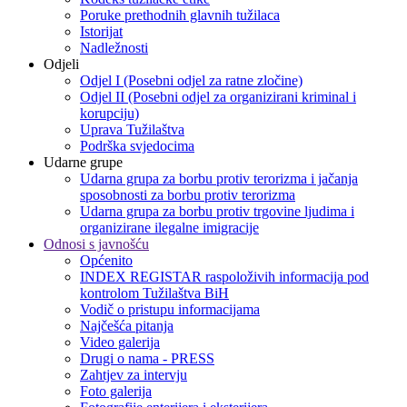
Poruke prethodnih glavnih tužilaca
Istorijat
Nadležnosti
Odjeli
Odjel I (Posebni odjel za ratne zločine)
Odjel II (Posebni odjel za organizirani kriminal i
korupciju)
Uprava Tužilaštva
Podrška svjedocima
Udarne grupe
Udarna grupa za borbu protiv terorizma i jačanja
sposobnosti za borbu protiv terorizma
Udarna grupa za borbu protiv trgovine ljudima i
organizirane ilegalne imigracije
Odnosi s javnošću
Općenito
INDEX REGISTAR raspoloživih informacija pod
kontrolom Tužilaštva BiH
Vodič o pristupu informacijama
Najčešća pitanja
Video galerija
Drugi o nama - PRESS
Zahtjev za intervju
Foto galerija