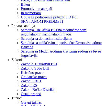
Fotografije enterijera i eksterijera
Bilten
Promotivni materijali
In memoriam
Upute za podnošenje pritužbi UDT-u
SKY I ANOM PREDMETI
Pravna saradnja
Saradnja Tužilaštva BiH na međunarodnom,
regionalnom i nacionalnom nivou
Saradnja sa domaćim institucijama
Saradnja sa tužilaštvima jugoistočne Evrope/zapadnog
Balkana
Saradnja sa Međunarodnim krivičnim sudom za bivšu
Jugoslaviju
Zakoni
Zakon o Тužilaštvu BiH
Zakon o Sudu BiH
Krivično pravo
Građansko pravo
Zakoni FBIH
Zakoni RS
Zakoni Brčko Distrikt
Ostali propisi
Tužioci
Glavni tužilac