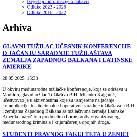
Izvještaji i informacije o nabavci
Odluke 2023 - 2026
Odluke 2016 - 2022
Arhiva
GLAVNI TUŽILAC UČESNIK KONFERENCIJE
O JAČANJU SARADNJE TUŽILAŠTAVA
ZEMALJA ZAPADNOG BALKANA I LATINSKE
AMERIKE
28.05.2025. 15:33
U okviru međunarodne tužilačke konferencije, koja se održava u
Madridu, glavni tužilac Tužilaštva BiH, Milanko Kajganić,
učestvovao je u aktivnostima koje su usmjerene na jačanje
komunikacije, institucionalne i operativne saradnje tužilaštava u BiH
i zemljama Zapadnog Balkana sa tužilaštvima zemalja Latinske
Amerike, naročito u predmetima borbe protiv organizovanog
međunarodnog kriminala i krijumčarenja opojnih droga.
STUDENTI PRAVNOG FAKULTETA U ZENICI