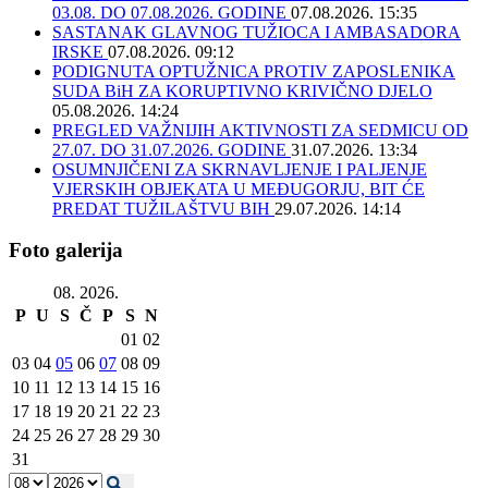
03.08. DO 07.08.2026. GODINE
07.08.2026. 15:35
SASTANAK GLAVNOG TUŽIOCA I AMBASADORA
IRSKE
07.08.2026. 09:12
PODIGNUTA OPTUŽNICA PROTIV ZAPOSLENIKA
SUDA BiH ZA KORUPTIVNO KRIVIČNO DJELO
05.08.2026. 14:24
PREGLED VAŽNIJIH AKTIVNOSTI ZA SEDMICU OD
27.07. DO 31.07.2026. GODINE
31.07.2026. 13:34
OSUMNJIČENI ZA SKRNAVLJENJE I PALJENJE
VJERSKIH OBJEKATA U MEĐUGORJU, BIT ĆE
PREDAT TUŽILAŠTVU BIH
29.07.2026. 14:14
Foto galerija
08. 2026.
P
U
S
Č
P
S
N
01
02
03
04
05
06
07
08
09
10
11
12
13
14
15
16
17
18
19
20
21
22
23
24
25
26
27
28
29
30
31