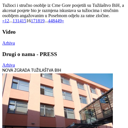
Tužioci i stručno osoblje iz Crne Gore posjetili su Tužilaštvo BiH, a
akcenat posjete bio je razmjena iskustava sa tužiocima i stručnim
osobljem angažovanim u Posebnom odjelu za ratne zločine.
«
1
2
...
13
14
15
16
17
18
19
...
448
449
»
Video
Arhiva
Drugi o nama - PRESS
Arhiva
NOVA ZGRADA TUŽILAŠTVA BIH