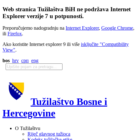
Web stranica Tužilaštva BiH ne podržava Internet
Explorer verzije 7 u potpunosti.
Preporučujemo nadogradnju na
Internet Explorer
,
Google Chrome
,
ili
Firefox
.
Ako koristite Internet explorer 9 ili više
isključite "Compatibility
View"
.
bos
hrv
срп
eng
Tužilaštvo Bosne i
Hercegovine
O Tužilaštvu
Riječ glavnog tužioca
Kodeks tužilačke etike