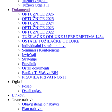
Tužioci Odjela I
Tužioci Odjela II
Dokumenti
OPTUŽNICE 2026
OPTUŽNICE 2025
OPTUŽNICE 2024
OPTUŽNICE 2023
OPTUŽNICE 2022
TUŽILAČKE ODLUKE U PREDMETIMA 145a.
OSTALE TUŽILAČKE ODLUKE
Individualni i stručni radovi
Seminari i Konferencije
Izvještaji
Strategije
Pravilnik
Ostali dokumenti
Budžet Tužilaštva BiH
PRAVILA PRIVATNOSTI
Oglasi
Posao
Ostali oglasi
Linkovi
Javne nabavke
Obavještenja o nabavci
Plan nabavki