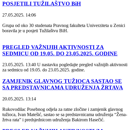
POSJETILI TUŽILAŠTVO BiH
27.05.2025. 14:06
Grupa od oko 30 studenata Pravnog fakulteta Univerziteta u Zenici
boravila je u posjeti Tužilaštvu BiH.
PREGLED VAŽNIJIH AKTIVNOSTI ZA
SEDMICU OD 19.05. DO 23.05.2025. GODINE
23.05.2025. 13:40
U nastavku pogledajte pregled važnijih aktivnosti
za sedmicu od 19.05. do 23.05.2025. godine.
ZAMJENIK GLAVNOG TUŽIOCA SASTAO SE
SA PREDSTAVNICAMA UDRUŽENJA ŽRTAVA
20.05.2025. 13:14
Rukovodilac Posebnog odjela za ratne zločine i zamjenik glavnog
tužioca, Ivan Matešić, sastao se sa predstavnicama udruženja “Žena-
žrtva rata” i predsjednicom udruženja Bakirom Hasečić.