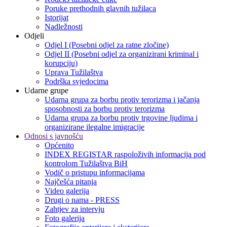
Poruke prethodnih glavnih tužilaca
Istorijat
Nadležnosti
Odjeli
Odjel I (Posebni odjel za ratne zločine)
Odjel II (Posebni odjel za organizirani kriminal i
korupciju)
Uprava Tužilaštva
Podrška svjedocima
Udarne grupe
Udarna grupa za borbu protiv terorizma i jačanja
sposobnosti za borbu protiv terorizma
Udarna grupa za borbu protiv trgovine ljudima i
organizirane ilegalne imigracije
Odnosi s javnošću
Općenito
INDEX REGISTAR raspoloživih informacija pod
kontrolom Tužilaštva BiH
Vodič o pristupu informacijama
Najčešća pitanja
Video galerija
Drugi o nama - PRESS
Zahtjev za intervju
Foto galerija