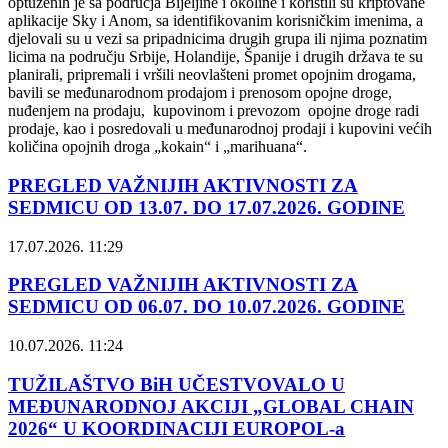
optuženih je sa područja Bijeljine i okoline i koristili su kriptovane
aplikacije Sky i Anom, sa identifikovanim korisničkim imenima, a
djelovali su u vezi sa pripadnicima drugih grupa ili njima poznatim
licima na području Srbije, Holandije, Španije i drugih država te su
planirali, pripremali i vršili neovlašteni promet opojnim drogama,
bavili se međunarodnom prodajom i prenosom opojne droge,
nuđenjem na prodaju, kupovinom i prevozom opojne droge radi
prodaje, kao i posredovali u međunarodnoj prodaji i kupovini većih
količina opojnih droga „kokain“ i „marihuana“.
PREGLED VAŽNIJIH AKTIVNOSTI ZA
SEDMICU OD 13.07. DO 17.07.2026. GODINE
17.07.2026. 11:29
PREGLED VAŽNIJIH AKTIVNOSTI ZA
SEDMICU OD 06.07. DO 10.07.2026. GODINE
10.07.2026. 11:24
TUŽILAŠTVO BiH UČESTVOVALO U
MEĐUNARODNOJ AKCIJI „GLOBAL CHAIN
2026“ U KOORDINACIJI EUROPOL-a