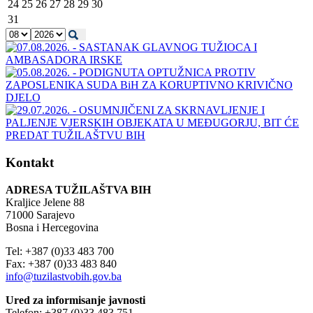
24
25
26
27
28
29
30
31
Kontakt
ADRESA TUŽILAŠTVA BIH
Kraljice Jelene 88
71000 Sarajevo
Bosna i Hercegovina
Tel: +387 (0)33 483 700
Fax: +387 (0)33 483 840
info@tuzilastvobih.gov.ba
Ured za informisanje javnosti
Telefon: +387 (0)33 483 751