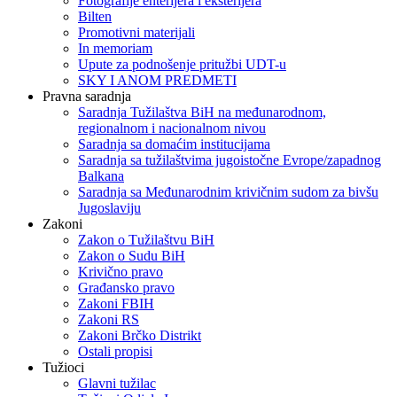
Fotografije enterijera i eksterijera
Bilten
Promotivni materijali
In memoriam
Upute za podnošenje pritužbi UDT-u
SKY I ANOM PREDMETI
Pravna saradnja
Saradnja Tužilaštva BiH na međunarodnom,
regionalnom i nacionalnom nivou
Saradnja sa domaćim institucijama
Saradnja sa tužilaštvima jugoistočne Evrope/zapadnog
Balkana
Saradnja sa Međunarodnim krivičnim sudom za bivšu
Jugoslaviju
Zakoni
Zakon o Тužilaštvu BiH
Zakon o Sudu BiH
Krivično pravo
Građansko pravo
Zakoni FBIH
Zakoni RS
Zakoni Brčko Distrikt
Ostali propisi
Tužioci
Glavni tužilac