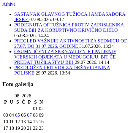
Arhiva
SASTANAK GLAVNOG TUŽIOCA I AMBASADORA
IRSKE
07.08.2026. 09:12
PODIGNUTA OPTUŽNICA PROTIV ZAPOSLENIKA
SUDA BiH ZA KORUPTIVNO KRIVIČNO DJELO
05.08.2026. 14:24
PREGLED VAŽNIJIH AKTIVNOSTI ZA SEDMICU OD
27.07. DO 31.07.2026. GODINE
31.07.2026. 13:34
OSUMNJIČENI ZA SKRNAVLJENJE I PALJENJE
VJERSKIH OBJEKATA U MEĐUGORJU, BIT ĆE
PREDAT TUŽILAŠTVU BIH
29.07.2026. 14:14
PREDLOŽEN PRITVOR ZA DRŽAVLJANINA
POLJSKE
29.07.2026. 13:54
Foto galerija
08. 2026.
P
U
S
Č
P
S
N
01
02
03
04
05
06
07
08
09
10
11
12
13
14
15
16
17
18
19
20
21
22
23