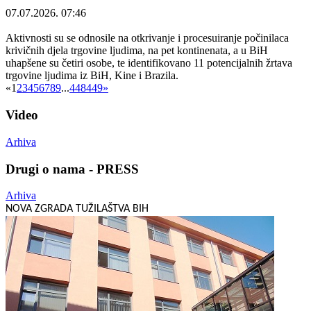
07.07.2026. 07:46
Aktivnosti su se odnosile na otkrivanje i procesuiranje počinilaca
krivičnih djela trgovine ljudima, na pet kontinenata, a u BiH
uhapšene su četiri osobe, te identifikovano 11 potencijalnih žrtava
trgovine ljudima iz BiH, Kine i Brazila.
«
1
2
3
4
5
6
7
8
9
...
448
449
»
Video
Arhiva
Drugi o nama - PRESS
Arhiva
NOVA ZGRADA TUŽILAŠTVA BIH