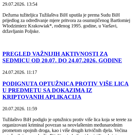
29.07.2026. 13:54
Dežurna tužiteljica Tužilaštva BiH uputila je prema Sudu BiH
prijedlog za određivanje mjere pritvora za osumnjičenog Bartlomiej
Wlodzimierz Krakowiak*, rođenog 1995. godine, u Varšavi,
državljanin Poljske.
PREGLED VAŽNIJIH AKTIVNOSTI ZA
SEDMICU OD 20.07. DO 24.07.2026. GODINE
24.07.2026. 11:17
PODIGNUTA OPTUŽNICA PROTIV VIŠE LICA
U PREDMETU SA DOKAZIMA IZ
KRIPTOVANIH APLIKACIJA
20.07.2026. 11:59
Tužilaštvo BiH podiglo je optužnicu protiv više lica koja se terete za
organizovani kriminal povezan sa neovlaštenim međunarodnim
prometom opojnih droga, kao i više drugih krivičnih djela. Većina