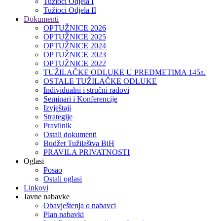
Tužioci Odjela I
Tužioci Odjela II
Dokumenti
OPTUŽNICE 2026
OPTUŽNICE 2025
OPTUŽNICE 2024
OPTUŽNICE 2023
OPTUŽNICE 2022
TUŽILAČKE ODLUKE U PREDMETIMA 145a.
OSTALE TUŽILAČKE ODLUKE
Individualni i stručni radovi
Seminari i Konferencije
Izvještaji
Strategije
Pravilnik
Ostali dokumenti
Budžet Tužilaštva BiH
PRAVILA PRIVATNOSTI
Oglasi
Posao
Ostali oglasi
Linkovi
Javne nabavke
Obavještenja o nabavci
Plan nabavki