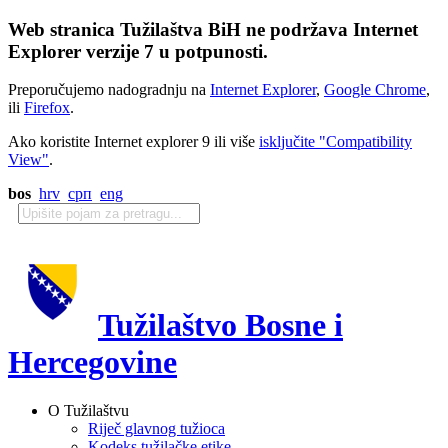
Web stranica Tužilaštva BiH ne podržava Internet
Explorer verzije 7 u potpunosti.
Preporučujemo nadogradnju na
Internet Explorer
,
Google Chrome
,
ili
Firefox
.
Ako koristite Internet explorer 9 ili više
isključite "Compatibility
View"
.
bos
hrv
срп
eng
Tužilaštvo Bosne i
Hercegovine
O Tužilaštvu
Riječ glavnog tužioca
Kodeks tužilačke etike