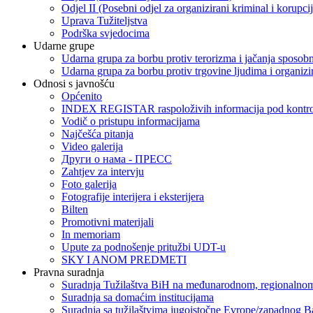
Odjel II (Posebni odjel za organizirani kriminal i korupci
Uprava Tužiteljstva
Podrška svjedocima
Udarne grupe
Udarna grupa za borbu protiv terorizma i jačanja sposobn
Udarna grupa za borbu protiv trgovine ljudima i organizir
Odnosi s javnošću
Općenito
INDEX REGISTAR raspoloživih informacija pod kontrol
Vodič o pristupu informacijama
Najčešća pitanja
Video galerija
Други о нама - ПРЕСC
Zahtjev za intervju
Foto galerija
Fotografije interijera i eksterijera
Bilten
Promotivni materijali
In memoriam
Upute za podnošenje pritužbi UDT-u
SKY I ANOM PREDMETI
Pravna suradnja
Suradnja Tužilaštva BiH na međunarodnom, regionalnom
Suradnja sa domaćim institucijama
Suradnja sa tužilaštvima jugoistočne Evrope/zapadnog B