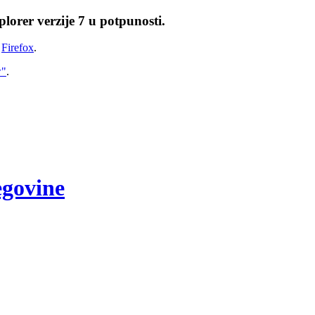
lorer verzije 7 u potpunosti.
i
Firefox
.
w"
.
egovine