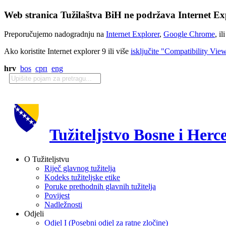
Web stranica Tužilaštva BiH ne podržava Internet Exp
Preporučujemo nadogradnju na
Internet Explorer
,
Google Chrome
, il
Ako koristite Internet explorer 9 ili više
isključite "Compatibility Vie
hrv
bos
срп
eng
Tužiteljstvo Bosne i Herc
O Tužiteljstvu
Riječ glavnog tužitelja
Kodeks tužiteljske etike
Poruke prethodnih glavnih tužitelja
Povijest
Nadležnosti
Odjeli
Odjel I (Posebni odjel za ratne zločine)