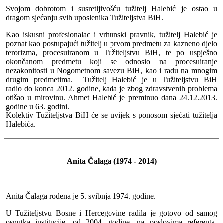
Svojom dobrotom i susretljivošću tužitelj Halebić je ostao u
dragom sjećanju svih uposlenika Tužiteljstva BiH.
Kao iskusni profesionalac i vrhunski pravnik, tužitelj Halebić je
poznat kao postupajući tužitelj u prvom predmetu za kazneno djelo
terorizma, procesuiranom u Tužiteljstvu BiH, te po uspješno
okončanom predmetu koji se odnosio na procesuiranje
nezakonitosti u Nogometnom savezu BiH, kao i radu na mnogim
drugim predmetima. Tužitelj Halebić je u Tužiteljstvu BiH
radio do konca 2012. godine, kada je zbog zdravstvenih problema
otišao u mirovinu. Ahmet Halebić je preminuo dana 24.12.2013.
godine u 63. godini.
Kolektiv Tužiteljstva BiH će se uvijek s ponosom sjećati tužitelja
Halebića.
Anita Čalaga (1974 - 2014)
Anita Čalaga rođena je 5. svibnja 1974. godine.
U Tužiteljstvu Bosne i Hercegovine radila je gotovo od samog
osnutka institucije, od 2004. godine, na poslovima referenta-