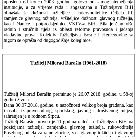
uposlena od konca 2003. godine, gotovo od samog utemeljenja
institucije, a za vrijeme rada i angažmana u Tužiteljstvu BiH
obnašala je dužnosti tužiteljice i rukovoditeljice Odjela III,
zamjenice glavnog tužitelja, vršiteljice dužnosti glavnog tužitelja,
kao i članice i potpredsjednice VSTV-a BiH. Bila je član više
radnih i stručnih tijela iz oblasti reforme pravosuđa i jačanja
vladavine prava. Kolektiv Tužiteljstva Bosne i Hercegovine sa
tugom se oprašta od dugogodišnje koleginice.
Tužitelj Milorad Barašin (1961-2018)
Tužitelj Milorad Barašin preminuo je 26.07.2018. godine, u 58-oj
godini života.
Dana 30.07.2018. godine, u nazočnosti velikog broja građana, kao
i osoba iz pravosudnog, sportskog, javnog i društvenog miljea,
sahranjen je u rodnom Srpcu.
Tužitelj Barašin proveo je 11 godina radeći u Tužiteljsvu BiH na
pozicijama tužitelja, zamjenika glavnog tužitelja, rukovoditelja
Posebnog odjela za ratne zločine, v.d. glavnog tužitelja i glavnog