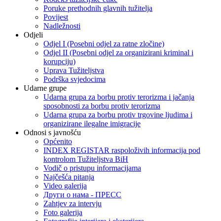
Poruke prethodnih glavnih tužitelja
Povijest
Nadležnosti
Odjeli
Odjel I (Posebni odjel za ratne zločine)
Odjel II (Posebni odjel za organizirani kriminal i
korupciju)
Uprava Tužiteljstva
Podrška svjedocima
Udarne grupe
Udarna grupa za borbu protiv terorizma i jačanja
sposobnosti za borbu protiv terorizma
Udarna grupa za borbu protiv trgovine ljudima i
organizirane ilegalne imigracije
Odnosi s javnošću
Općenito
INDEX REGISTAR raspoloživih informacija pod
kontrolom Tužiteljstva BiH
Vodič o pristupu informacijama
Najčešća pitanja
Video galerija
Други о нама - ПРЕСC
Zahtjev za intervju
Foto galerija