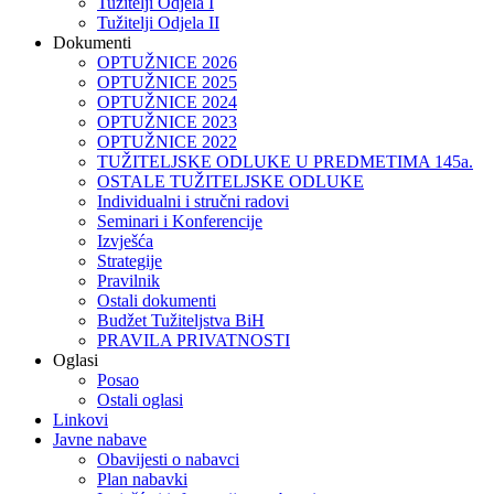
Tužitelji Odjela I
Tužitelji Odjela II
Dokumenti
OPTUŽNICE 2026
OPTUŽNICE 2025
OPTUŽNICE 2024
OPTUŽNICE 2023
OPTUŽNICE 2022
TUŽITELJSKE ODLUKE U PREDMETIMA 145a.
OSTALE TUŽITELJSKE ODLUKE
Individualni i stručni radovi
Seminari i Konferencije
Izvješća
Strategije
Pravilnik
Ostali dokumenti
Budžet Tužiteljstva BiH
PRAVILA PRIVATNOSTI
Oglasi
Posao
Ostali oglasi
Linkovi
Javne nabave
Obavijesti o nabavci
Plan nabavki