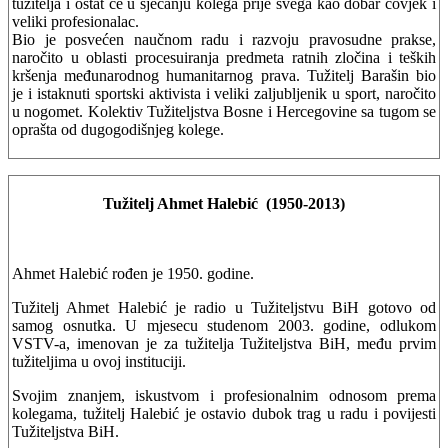
tužitelja i ostat će u sjećanju kolega prije svega kao dobar čovjek i
veliki profesionalac.
Bio je posvećen naučnom radu i razvoju pravosudne prakse,
naročito u oblasti procesuiranja predmeta ratnih zločina i teških
kršenja međunarodnog humanitarnog prava. Tužitelj Barašin bio
je i istaknuti sportski aktivista i veliki zaljubljenik u sport, naročito
u nogomet. Kolektiv Tužiteljstva Bosne i Hercegovine sa tugom se
oprašta od dugogodišnjeg kolege.
Tužitelj Ahmet Halebić
(1950-2013)
Ahmet Halebić rođen je 1950. godine.
Tužitelj Ahmet Halebić je radio u Tužiteljstvu BiH gotovo od
samog osnutka. U mjesecu studenom 2003. godine, odlukom
VSTV-a, imenovan je za tužitelja Tužiteljstva BiH, među prvim
tužiteljima u ovoj instituciji.
Svojim znanjem, iskustvom i profesionalnim odnosom prema
kolegama, tužitelj Halebić je ostavio dubok trag u radu i povijesti
Tužiteljstva BiH.