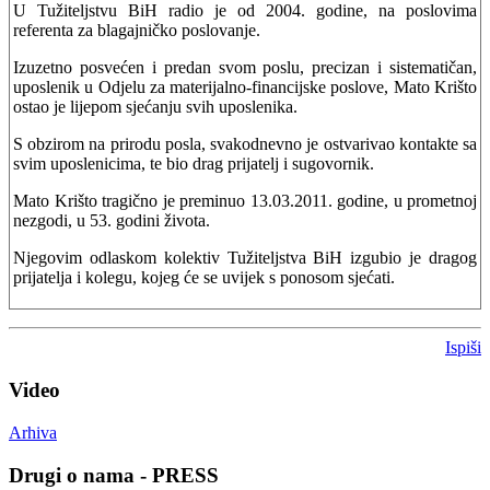
U Tužiteljstvu BiH radio je od 2004. godine, na poslovima
referenta za blagajničko poslovanje.
Izuzetno posvećen i predan svom poslu, precizan i sistematičan,
uposlenik u Odjelu za materijalno-financijske poslove, Mato Krišto
ostao je lijepom sjećanju svih uposlenika.
S obzirom na prirodu posla, svakodnevno je ostvarivao kontakte sa
svim uposlenicima, te bio drag prijatelj i sugovornik.
Mato Krišto tragično je preminuo 13.03.2011. godine, u prometnoj
nezgodi, u 53. godini života.
Njegovim odlaskom kolektiv Tužiteljstva BiH izgubio je dragog
prijatelja i kolegu, kojeg će se uvijek s ponosom sjećati.
Ispiši
Video
Arhiva
Drugi o nama - PRESS