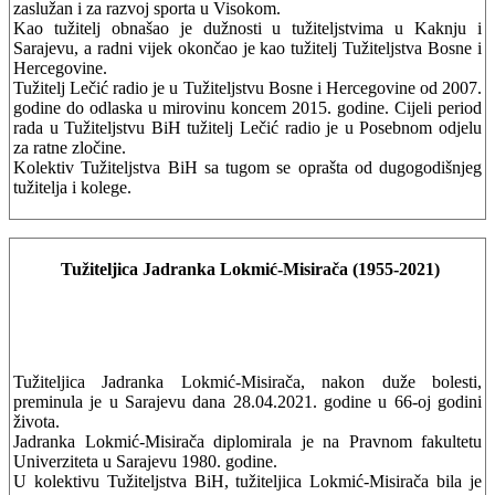
zaslužan i za razvoj sporta u Visokom.
Kao tužitelj obnašao je dužnosti u tužiteljstvima u Kaknju i
Sarajevu, a radni vijek okončao je kao tužitelj Tužiteljstva Bosne i
Hercegovine.
Tužitelj Lečić radio je u Tužiteljstvu Bosne i Hercegovine od 2007.
godine do odlaska u mirovinu koncem 2015. godine. Cijeli period
rada u Tužiteljstvu BiH tužitelj Lečić radio je u Posebnom odjelu
za ratne zločine.
Kolektiv Tužiteljstva BiH sa tugom se oprašta od dugogodišnjeg
tužitelja i kolege.
Tužiteljica Jadranka Lokmić-Misirača (1955-2021)
Tužiteljica Jadranka Lokmić-Misirača, nakon duže bolesti,
preminula je u Sarajevu dana 28.04.2021. godine u 66-oj godini
života.
Jadranka Lokmić-Misirača diplomirala je na Pravnom fakultetu
Univerziteta u Sarajevu 1980. godine.
U kolektivu Tužiteljstva BiH, tužiteljica Lokmić-Misirača bila je