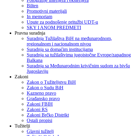
Fotografije interijera i eksterijera
Bilten
Promotivni materijali
In memoriam
Upute za podnošenje pritužbi UDT-u
SKY I ANOM PREDMETI
Pravna suradnja
Suradnja Tužilaštva BiH na međunarodnom,
regionalnom i nacionalnom nivou
Suradnja sa domaćim institucijama
Suradnja sa tužilaštvima jugoistočne Evrope/zapadnog
Balkana
Suradnja sa Međunarodnim krivičnim sudom za bivšu
Jugoslaviju
Zakoni
Zakon o Тužiteljstvu BiH
Zakon o Sudu BiH
Kazneno pravo
Građansko pravo
Zakoni FBIH
Zakoni RS
Zakoni Brčko Distrikt
Ostali propisi
Tužitelji
Glavni tužitelj