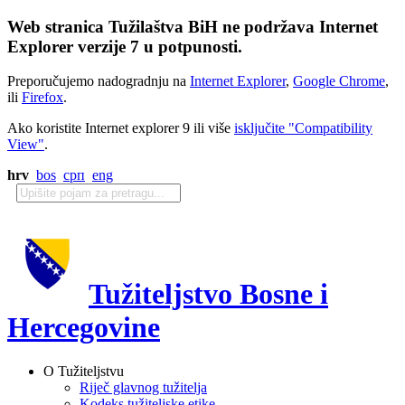
Web stranica Tužilaštva BiH ne podržava Internet
Explorer verzije 7 u potpunosti.
Preporučujemo nadogradnju na
Internet Explorer
,
Google Chrome
,
ili
Firefox
.
Ako koristite Internet explorer 9 ili više
isključite "Compatibility
View"
.
hrv
bos
срп
eng
Tužiteljstvo Bosne i
Hercegovine
O Tužiteljstvu
Riječ glavnog tužitelja
Kodeks tužiteljske etike