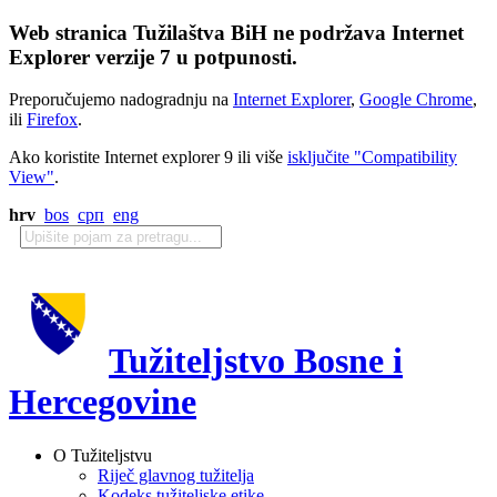
Web stranica Tužilaštva BiH ne podržava Internet
Explorer verzije 7 u potpunosti.
Preporučujemo nadogradnju na
Internet Explorer
,
Google Chrome
,
ili
Firefox
.
Ako koristite Internet explorer 9 ili više
isključite "Compatibility
View"
.
hrv
bos
срп
eng
Tužiteljstvo Bosne i
Hercegovine
O Tužiteljstvu
Riječ glavnog tužitelja
Kodeks tužiteljske etike