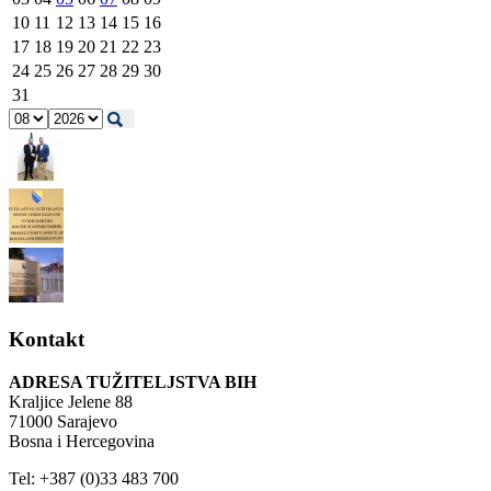
10
11
12
13
14
15
16
17
18
19
20
21
22
23
24
25
26
27
28
29
30
31
Kontakt
ADRESA TUŽITELJSTVA BIH
Kraljice Jelene 88
71000 Sarajevo
Bosna i Hercegovina
Tel: +387 (0)33 483 700