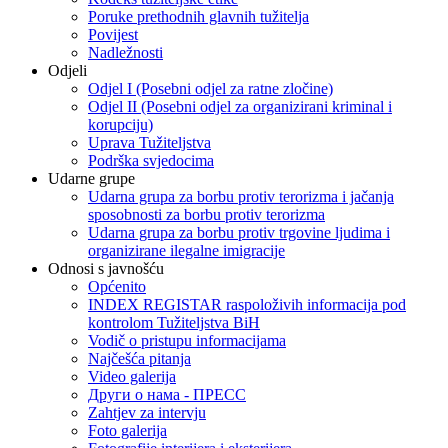
Poruke prethodnih glavnih tužitelja
Povijest
Nadležnosti
Odjeli
Odjel I (Posebni odjel za ratne zločine)
Odjel II (Posebni odjel za organizirani kriminal i
korupciju)
Uprava Tužiteljstva
Podrška svjedocima
Udarne grupe
Udarna grupa za borbu protiv terorizma i jačanja
sposobnosti za borbu protiv terorizma
Udarna grupa za borbu protiv trgovine ljudima i
organizirane ilegalne imigracije
Odnosi s javnošću
Općenito
INDEX REGISTAR raspoloživih informacija pod
kontrolom Tužiteljstva BiH
Vodič o pristupu informacijama
Najčešća pitanja
Video galerija
Други о нама - ПРЕСC
Zahtjev za intervju
Foto galerija