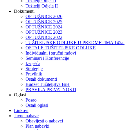
Tužitelji Odjela I
Tužitelji Odjela II
Dokumenti
OPTUŽNICE 2026
OPTUŽNICE 2025
OPTUŽNICE 2024
OPTUŽNICE 2023
OPTUŽNICE 2022
TUŽITELJSKE ODLUKE U PREDMETIMA 145a.
OSTALE TUŽITELJSKE ODLUKE
Individualni i stručni radovi
Seminari i Konferencije
Izvješća
Strategije
Pravilnik
Ostali dokumenti
Budžet Tužiteljstva BiH
PRAVILA PRIVATNOSTI
Oglasi
Posao
Ostali oglasi
Linkovi
Javne nabave
Obavijesti o nabavci
Plan nabavki