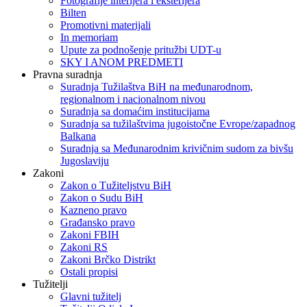
Fotografije interijera i eksterijera
Bilten
Promotivni materijali
In memoriam
Upute za podnošenje pritužbi UDT-u
SKY I ANOM PREDMETI
Pravna suradnja
Suradnja Tužilaštva BiH na međunarodnom,
regionalnom i nacionalnom nivou
Suradnja sa domaćim institucijama
Suradnja sa tužilaštvima jugoistočne Evrope/zapadnog
Balkana
Suradnja sa Međunarodnim krivičnim sudom za bivšu
Jugoslaviju
Zakoni
Zakon o Тužiteljstvu BiH
Zakon o Sudu BiH
Kazneno pravo
Građansko pravo
Zakoni FBIH
Zakoni RS
Zakoni Brčko Distrikt
Ostali propisi
Tužitelji
Glavni tužitelj