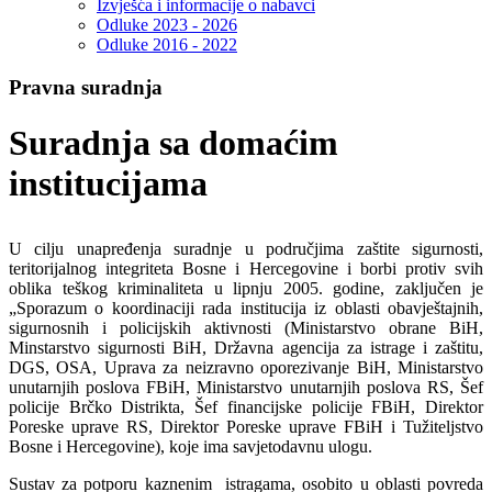
Izvješća i informacije o nabavci
Odluke 2023 - 2026
Odluke 2016 - 2022
Pravna suradnja
Suradnja sa domaćim
institucijama
U cilju unapređenja suradnje u područjima zaštite sigurnosti,
teritorijalnog integriteta Bosne i Hercegovine i borbi protiv svih
oblika teškog kriminaliteta u lipnju 2005. godine, zaključen je
„Sporazum o koordinaciji rada institucija iz oblasti obavještajnih,
sigurnosnih i policijskih aktivnosti (Ministarstvo obrane BiH,
Minstarstvo sigurnosti BiH, Državna agencija za istrage i zaštitu,
DGS, OSA, Uprava za neizravno oporezivanje BiH, Ministarstvo
unutarnjih poslova FBiH, Ministarstvo unutarnjih poslova RS, Šef
policije Brčko Distrikta, Šef financijske policije FBiH, Direktor
Poreske uprave RS, Direktor Poreske uprave FBiH i Tužiteljstvo
Bosne i Hercegovine), koje ima savjetodavnu ulogu.
Sustav za potporu kaznenim istragama, osobito u oblasti povreda