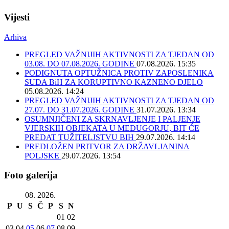
Vijesti
Arhiva
PREGLED VAŽNIJIH AKTIVNOSTI ZA TJEDAN OD
03.08. DO 07.08.2026. GODINE
07.08.2026. 15:35
PODIGNUTA OPTUŽNICA PROTIV ZAPOSLENIKA
SUDA BiH ZA KORUPTIVNO KAZNENO DJELO
05.08.2026. 14:24
PREGLED VAŽNIJIH AKTIVNOSTI ZA TJEDAN OD
27.07. DO 31.07.2026. GODINE
31.07.2026. 13:34
OSUMNJIČENI ZA SKRNAVLJENJE I PALJENJE
VJERSKIH OBJEKATA U MEĐUGORJU, BIT ĆE
PREDAT TUŽITELJSTVU BIH
29.07.2026. 14:14
PREDLOŽEN PRITVOR ZA DRŽAVLJANINA
POLJSKE
29.07.2026. 13:54
Foto galerija
08. 2026.
P
U
S
Č
P
S
N
01
02
03
04
05
06
07
08
09