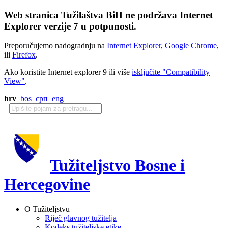
Web stranica Tužilaštva BiH ne podržava Internet
Explorer verzije 7 u potpunosti.
Preporučujemo nadogradnju na
Internet Explorer
,
Google Chrome
,
ili
Firefox
.
Ako koristite Internet explorer 9 ili više
isključite "Compatibility
View"
.
hrv
bos
срп
eng
Tužiteljstvo Bosne i
Hercegovine
O Tužiteljstvu
Riječ glavnog tužitelja
Kodeks tužiteljske etike