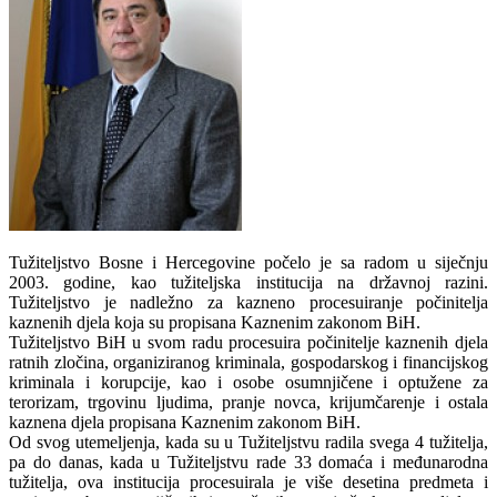
Tužiteljstvo Bosne i Hercegovine počelo je sa radom u siječnju
2003. godine, kao tužiteljska institucija na državnoj razini.
Tužiteljstvo je nadležno za kazneno procesuiranje počinitelja
kaznenih djela koja su propisana Kaznenim zakonom BiH.
Tužiteljstvo BiH u svom radu procesuira počinitelje kaznenih djela
ratnih zločina, organiziranog kriminala, gospodarskog i financijskog
kriminala i korupcije, kao i osobe osumnjičene i optužene za
terorizam, trgovinu ljudima, pranje novca, krijumčarenje i ostala
kaznena djela propisana Kaznenim zakonom BiH.
Od svog utemeljenja, kada su u Tužiteljstvu radila svega 4 tužitelja,
pa do danas, kada u Tužiteljstvu rade 33 domaća i međunarodna
tužitelja, ova institucija procesuirala je više desetina predmeta i