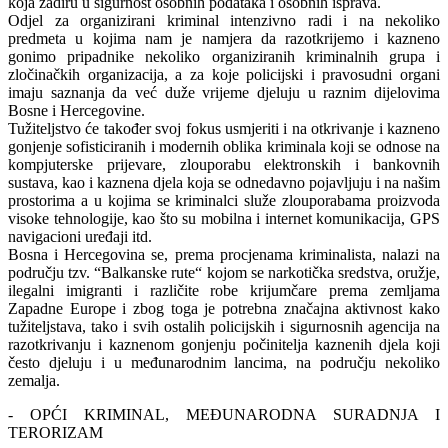
koja zadiru u sigurnost osobnih podataka i osobnih isprava.
Odjel za organizirani kriminal intenzivno radi i na nekoliko
predmeta u kojima nam je namjera da razotkrijemo i kazneno
gonimo pripadnike nekoliko organiziranih kriminalnih grupa i
zločinačkih organizacija, a za koje policijski i pravosudni organi
imaju saznanja da već duže vrijeme djeluju u raznim dijelovima
Bosne i Hercegovine.
Tužiteljstvo će također svoj fokus usmjeriti i na otkrivanje i kazneno
gonjenje sofisticiranih i modernih oblika kriminala koji se odnose na
kompjuterske prijevare, zlouporabu elektronskih i bankovnih
sustava, kao i kaznena djela koja se odnedavno pojavljuju i na našim
prostorima a u kojima se kriminalci služe zlouporabama proizvoda
visoke tehnologije, kao što su mobilna i internet komunikacija, GPS
navigacioni uređaji itd.
Bosna i Hercegovina se, prema procjenama kriminalista, nalazi na
području tzv. “Balkanske rute“ kojom se narkotička sredstva, oružje,
ilegalni imigranti i različite robe krijumčare prema zemljama
Zapadne Europe i zbog toga je potrebna značajna aktivnost kako
tužiteljstava, tako i svih ostalih policijskih i sigurnosnih agencija na
razotkrivanju i kaznenom gonjenju počinitelja kaznenih djela koji
često djeluju i u međunarodnim lancima, na području nekoliko
zemalja.
- OPĆI KRIMINAL, MEĐUNARODNA SURADNJA I
TERORIZAM