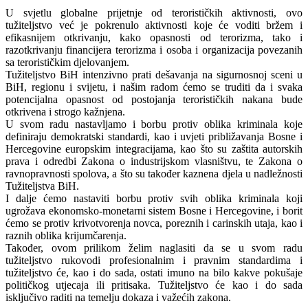
U svjetlu globalne prijetnje od terorističkih aktivnosti, ovo
tužiteljstvo već je pokrenulo aktivnosti koje će voditi bržem i
efikasnijem otkrivanju, kako opasnosti od terorizma, tako i
razotkrivanju financijera terorizma i osoba i organizacija povezanih
sa terorističkim djelovanjem.
Tužiteljstvo BiH intenzivno prati dešavanja na sigurnosnoj sceni u
BiH, regionu i svijetu, i našim radom ćemo se truditi da i svaka
potencijalna opasnost od postojanja terorističkih nakana bude
otkrivena i strogo kažnjena.
U svom radu nastavljamo i borbu protiv oblika kriminala koje
definiraju demokratski standardi, kao i uvjeti približavanja Bosne i
Hercegovine europskim integracijama, kao što su zaštita autorskih
prava i odredbi Zakona o industrijskom vlasništvu, te Zakona o
ravnopravnosti spolova, a što su također kaznena djela u nadležnosti
Tužiteljstva BiH.
I dalje ćemo nastaviti borbu protiv svih oblika kriminala koji
ugrožava ekonomsko-monetarni sistem Bosne i Hercegovine, i borit
ćemo se protiv krivotvorenja novca, poreznih i carinskih utaja, kao i
raznih oblika krijumčarenja.
Također, ovom prilikom želim naglasiti da se u svom radu
tužiteljstvo rukovodi profesionalnim i pravnim standardima i
tužiteljstvo će, kao i do sada, ostati imuno na bilo kakve pokušaje
političkog utjecaja ili pritisaka. Tužiteljstvo će kao i do sada
isključivo raditi na temelju dokaza i važećih zakona.