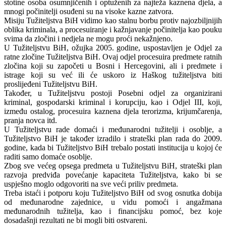
stotine osoba osumnjičenih i optuženih za najteža kaznena djela, a
mnogi počinitelji osuđeni su na visoke kazne zatvora.
Misiju Tužiteljstva BiH vidimo kao stalnu borbu protiv najozbiljnijih
oblika kriminala, a procesuiranje i kažnjavanje počinitelja kao pouku
svima da zločini i nedjela ne mogu proći nekažnjeno.
U Tužiteljstvu BiH, ožujka 2005. godine, uspostavljen je Odjel za
ratne zločine Tužiteljstva BiH. Ovaj odjel procesuira predmete ratnih
zločina koji su započeti u Bosni i Hercegovini, ali i predmete i
istrage koji su već ili će uskoro iz Haškog tužiteljstva biti
proslijeđeni Tužiteljstvu BiH.
Također, u Tužiteljstvu postoji Posebni odjel za organizirani
kriminal, gospodarski kriminal i korupciju, kao i Odjel III, koji,
između ostalog, procesuira kaznena djela terorizma, krijumčarenja,
pranja novca itd.
U Tužiteljstvu rade domaći i međunarodni tužitelji i osoblje, a
Tužiteljstvo BiH je također izradilo i strateški plan rada do 2009.
godine, kada bi Tužiteljstvo BiH trebalo postati institucija u kojoj će
raditi samo domaće osoblje.
Zbog sve većeg opsega predmeta u Tužiteljstvu BiH, strateški plan
razvoja predviđa povećanje kapaciteta Tužiteljstva, kako bi se
uspješno moglo odgovoriti na sve veći priliv predmeta.
Treba istaći i potporu koju Tužiteljstvo BiH od svog osnutka dobija
od međunarodne zajednice, u vidu pomoći i angažmana
međunarodnih tužitelja, kao i financijsku pomoć, bez koje
dosadašnji rezultati ne bi mogli biti ostvareni.