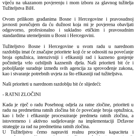
vijeću na ukazanom povjerenju i mom izboru za glavnog tužitelja
Tužiteljstva BiH.
Ovom prilikom građanima Bosne i Hercegovine i pravosudnoj
javnosti poručujem da ću dužnost koja mi je povjerena obavljati
odgovorno, profesionalno i sukladno etičkim i pravosudnim
standardima utemeljenim u Bosni i Hercegovini.
Tužiteljstvo Bosne i Hercegovine u svom radu u narednom
razdoblju imat će značajne prioritete koji će se odnositi na povećanje
broja optužnica, intenzivniji i efikasniji rad i kazneno gonjenje
počinitelja vrlo ozbiljnih kaznenih djela. Naši prioriteti bit će i
poboljšanje suradnje između svih agencija za sprovođenje zakona,
kao i stvaranje potrebnih uvjeta za što efikasniji rad tužiteljstva.
Naši prioriteti u narednom razdoblju bit će slijedeći:
- RATNI ZLOČINI
Kada je riječ o radu Posebnog odjela za ratne zločine, prioriteti u
radu na predmetima ratnih zločina bit će povećanje broja optužnica,
kao i brže i efikasnije procesuiranje predmeta ratnih zločina, a
istovremeno i aktivno sudjelovanje na implementaciji Državne
strategije za rad na predmetima ratnih zločina.
U Tužiteljstvu ćemo napraviti realnu procjenu kapaciteta i