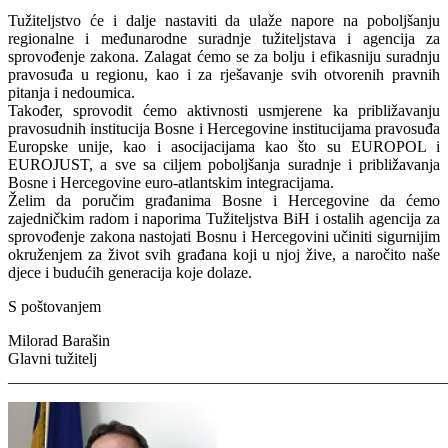
Tužiteljstvo će i dalje nastaviti da ulaže napore na poboljšanju
regionalne i međunarodne suradnje tužiteljstava i agencija za
sprovođenje zakona. Zalagat ćemo se za bolju i efikasniju suradnju
pravosuđa u regionu, kao i za rješavanje svih otvorenih pravnih
pitanja i nedoumica.
Također, sprovodit ćemo aktivnosti usmjerene ka približavanju
pravosudnih institucija Bosne i Hercegovine institucijama pravosuđa
Europske unije, kao i asocijacijama kao što su EUROPOL i
EUROJUST, a sve sa ciljem poboljšanja suradnje i približavanja
Bosne i Hercegovine euro-atlantskim integracijama.
Želim da poručim građanima Bosne i Hercegovine da ćemo
zajedničkim radom i naporima Tužiteljstva BiH i ostalih agencija za
sprovođenje zakona nastojati Bosnu i Hercegovini učiniti sigurnijim
okruženjem za život svih građana koji u njoj žive, a naročito naše
djece i budućih generacija koje dolaze.
S poštovanjem
Milorad Barašin
Glavni tužitelj
_______________________________________________________