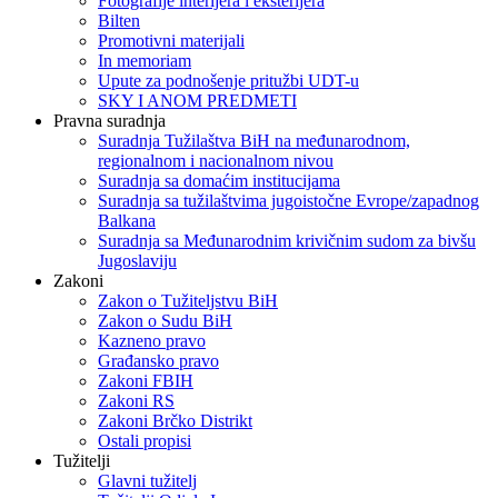
Fotografije interijera i eksterijera
Bilten
Promotivni materijali
In memoriam
Upute za podnošenje pritužbi UDT-u
SKY I ANOM PREDMETI
Pravna suradnja
Suradnja Tužilaštva BiH na međunarodnom,
regionalnom i nacionalnom nivou
Suradnja sa domaćim institucijama
Suradnja sa tužilaštvima jugoistočne Evrope/zapadnog
Balkana
Suradnja sa Međunarodnim krivičnim sudom za bivšu
Jugoslaviju
Zakoni
Zakon o Тužiteljstvu BiH
Zakon o Sudu BiH
Kazneno pravo
Građansko pravo
Zakoni FBIH
Zakoni RS
Zakoni Brčko Distrikt
Ostali propisi
Tužitelji
Glavni tužitelj