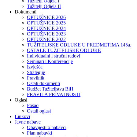
Tužitelji Odjela I
Tužitelji Odjela II
Dokumenti
OPTUŽNICE 2026
OPTUŽNICE 2025
OPTUŽNICE 2024
OPTUŽNICE 2023
OPTUŽNICE 2022
TUŽITELJSKE ODLUKE U PREDMETIMA 145a.
OSTALE TUŽITELJSKE ODLUKE
Individualni i stručni radovi
Seminari i Konferencije
Izvješća
Strategije
Pravilnik
Ostali dokumenti
Budžet Tužiteljstva BiH
PRAVILA PRIVATNOSTI
Oglasi
Posao
Ostali oglasi
Linkovi
Javne nabave
Obavijesti o nabavci
Plan nabavki