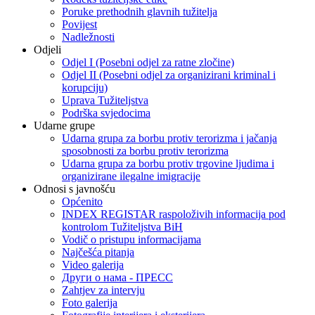
Poruke prethodnih glavnih tužitelja
Povijest
Nadležnosti
Odjeli
Odjel I (Posebni odjel za ratne zločine)
Odjel II (Posebni odjel za organizirani kriminal i
korupciju)
Uprava Tužiteljstva
Podrška svjedocima
Udarne grupe
Udarna grupa za borbu protiv terorizma i jačanja
sposobnosti za borbu protiv terorizma
Udarna grupa za borbu protiv trgovine ljudima i
organizirane ilegalne imigracije
Odnosi s javnošću
Općenito
INDEX REGISTAR raspoloživih informacija pod
kontrolom Tužiteljstva BiH
Vodič o pristupu informacijama
Najčešća pitanja
Video galerija
Други о нама - ПРЕСC
Zahtjev za intervju
Foto galerija