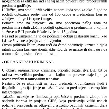
mogućnosti za efikasan rad i na taj način povećati broj procesuiranih
predmeta godišnje.
U Tužiteljstvu smo uložili velike napore kada smo za oko 3 godine
podigli optužnice protiv više od 100 osoba u predmetima koji su
zahtijevali duge i iscrpne istrage.
Ponosni smo na činjenicu da smo početkom našeg rada na
predmetima ratnih zločina podigli optužnice u predmetima u kojima
su žrtve u BiH pravdu čekale i više od 15 godina.
Naš rad je usmjeren na to da počinitelji dobiju zasluženu kaznu, kao
i da se žrtve ne osjećaju zaboravljenima.
Ovom prilikom želim javno reći da ćemo počinitelje kaznenih djela
ratnih zločina kazneno goniti, gdje god da se nalaze ili skrivaju i da
u tom našem poslu nećemo odustati.
- ORGANIZIRANI KRIMINAL
U oblasti organiziranog kriminala, prioritet Tužiteljstva BiH bit će
rad na tzv. velikim predmetima u kojima su porezne utaje i pranja
novca izvršeni u milionskim iznosima.
Nastavit će se aktivnosti na radu predmetа krijumčarenja ljudi i
ilegalnih migracija, jer je to naša obveza u predstojećim europskim
integracijama.
Također, očekuje se finalizacija optužnice u predmetu zlouporabe
osobnih isprava iz projekta CIPS, koja predstavlja veliki uspjeh
policije i pravosuđa na otkrivanju izuzetno ozbiljnih kaznenih djela