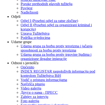
Poruke prethodnih glavnih tužitelja
Povijest
Nadležnosti
Odjeli
Odjel I (Posebni odjel za ratne zločine)
Odjel II (Posebni odjel za organizirani kriminal i
korupciju)
Uprava Tužiteljstva
Podrška svjedocima
Udarne grupe
Udarna grupa za borbu protiv terorizma i jačanja
sposobnosti za borbu protiv terorizma
Udarna grupa za borbu protiv trgovine ljudima i
organizirane ilegalne imigracije
Odnosi s javnošću
Općenito
INDEX REGISTAR raspoloživih informacija pod
kontrolom Tužiteljstva BiH
Vodič o pristupu informacijama
Najčešća pitanja
Video galerija
Други о нама - ПРЕСC
Zahtjev za intervju
Foto galerija