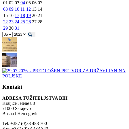
01
02
03
04
05
06
07
08
09
10
11
12
13
14
15
16
17
18
19
20
21
22
23
24
25
26
27
28
29
30
31
Kontakt
ADRESA TUŽITELJSTVA BIH
Kraljice Jelene 88
71000 Sarajevo
Bosna i Hercegovina
Tel: +387 (0)33 483 700
Fax: +387 (0)33 483 840