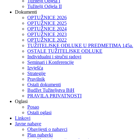
Tužitelji Odjela I
Tužitelji Odjela II
Dokumenti
OPTUŽNICE 2026
OPTUŽNICE 2025
OPTUŽNICE 2024
OPTUŽNICE 2023
OPTUŽNICE 2022
TUŽITELJSKE ODLUKE U PREDMETIMA 145a.
OSTALE TUŽITELJSKE ODLUKE
Individualni i stručni radovi
Seminari i Konferencije
Izvješća
Strategije
Pravilnik
Ostali dokumenti
Budžet Tužiteljstva BiH
PRAVILA PRIVATNOSTI
Oglasi
Posao
Ostali oglasi
Linkovi
Javne nabave
Obavijesti o nabavci
Plan nabavki