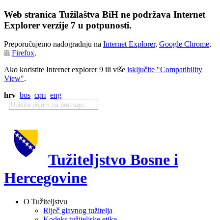
Web stranica Tužilaštva BiH ne podržava Internet
Explorer verzije 7 u potpunosti.
Preporučujemo nadogradnju na
Internet Explorer
,
Google Chrome
,
ili
Firefox
.
Ako koristite Internet explorer 9 ili više
isključite "Compatibility
View"
.
hrv
bos
срп
eng
Tužiteljstvo Bosne i
Hercegovine
O Tužiteljstvu
Riječ glavnog tužitelja
Kodeks tužiteljske etike