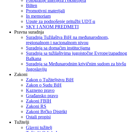
Fotografije interijera i eksterijera
Bilten
Promotivni materijali
In memoriam
Upute za podnošenje pritužbi UDT-u
SKY I ANOM PREDMETI
Pravna suradnja
Suradnja Tužilaštva BiH na međunarodnom,
regionalnom i nacionalnom nivou
Suradnja sa domaćim institucijama
Suradnja sa tužilaštvima jugoistočne Evrope/zapadnog
Balkana
Suradnja sa Međunarodnim krivičnim sudom za bivšu
Jugoslaviju
Zakoni
Zakon o Тužiteljstvu BiH
Zakon o Sudu BiH
Kazneno pravo
Građansko pravo
Zakoni FBIH
Zakoni RS
Zakoni Brčko Distrikt
Ostali propisi
Tužitelji
Glavni tužitelj