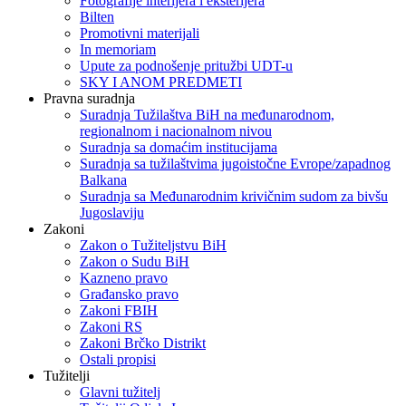
Fotografije interijera i eksterijera
Bilten
Promotivni materijali
In memoriam
Upute za podnošenje pritužbi UDT-u
SKY I ANOM PREDMETI
Pravna suradnja
Suradnja Tužilaštva BiH na međunarodnom,
regionalnom i nacionalnom nivou
Suradnja sa domaćim institucijama
Suradnja sa tužilaštvima jugoistočne Evrope/zapadnog
Balkana
Suradnja sa Međunarodnim krivičnim sudom za bivšu
Jugoslaviju
Zakoni
Zakon o Тužiteljstvu BiH
Zakon o Sudu BiH
Kazneno pravo
Građansko pravo
Zakoni FBIH
Zakoni RS
Zakoni Brčko Distrikt
Ostali propisi
Tužitelji
Glavni tužitelj