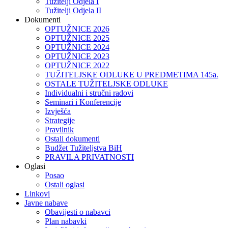
Tužitelji Odjela I
Tužitelji Odjela II
Dokumenti
OPTUŽNICE 2026
OPTUŽNICE 2025
OPTUŽNICE 2024
OPTUŽNICE 2023
OPTUŽNICE 2022
TUŽITELJSKE ODLUKE U PREDMETIMA 145a.
OSTALE TUŽITELJSKE ODLUKE
Individualni i stručni radovi
Seminari i Konferencije
Izvješća
Strategije
Pravilnik
Ostali dokumenti
Budžet Tužiteljstva BiH
PRAVILA PRIVATNOSTI
Oglasi
Posao
Ostali oglasi
Linkovi
Javne nabave
Obavijesti o nabavci
Plan nabavki