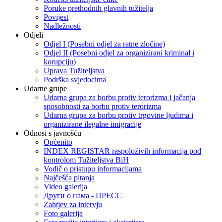
Poruke prethodnih glavnih tužitelja
Povijest
Nadležnosti
Odjeli
Odjel I (Posebni odjel za ratne zločine)
Odjel II (Posebni odjel za organizirani kriminal i
korupciju)
Uprava Tužiteljstva
Podrška svjedocima
Udarne grupe
Udarna grupa za borbu protiv terorizma i jačanja
sposobnosti za borbu protiv terorizma
Udarna grupa za borbu protiv trgovine ljudima i
organizirane ilegalne imigracije
Odnosi s javnošću
Općenito
INDEX REGISTAR raspoloživih informacija pod
kontrolom Tužiteljstva BiH
Vodič o pristupu informacijama
Najčešća pitanja
Video galerija
Други о нама - ПРЕСC
Zahtjev za intervju
Foto galerija