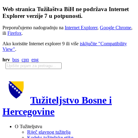
Web stranica Tužilaštva BiH ne podržava Internet
Explorer verzije 7 u potpunosti.
Preporučujemo nadogradnju na
Internet Explorer
,
Google Chrome
,
ili
Firefox
.
Ako koristite Internet explorer 9 ili više
isključite "Compatibility
View"
.
hrv
bos
срп
eng
Tužiteljstvo Bosne i
Hercegovine
O Tužiteljstvu
Riječ glavnog tužitelja
Kodeks tužiteljske etike