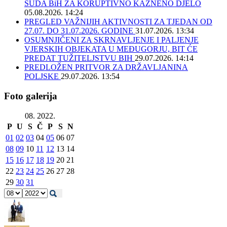
SUDA BiH ZA KORUPTIVNO KAZNENO DJELO
05.08.2026. 14:24
PREGLED VAŽNIJIH AKTIVNOSTI ZA TJEDAN OD
27.07. DO 31.07.2026. GODINE
31.07.2026. 13:34
OSUMNJIČENI ZA SKRNAVLJENJE I PALJENJE
VJERSKIH OBJEKATA U MEĐUGORJU, BIT ĆE
PREDAT TUŽITELJSTVU BIH
29.07.2026. 14:14
PREDLOŽEN PRITVOR ZA DRŽAVLJANINA
POLJSKE
29.07.2026. 13:54
Foto galerija
08. 2022.
P
U
S
Č
P
S
N
01
02
03
04
05
06
07
08
09
10
11
12
13
14
15
16
17
18
19
20
21
22
23
24
25
26
27
28
29
30
31