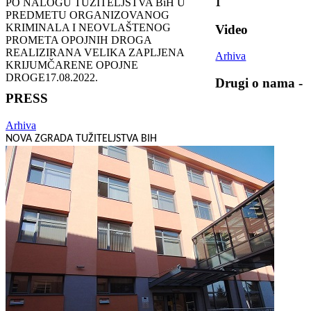
PO NALOGU TUŽIТЕLJSTVA BiH U
1
PREDMETU ORGANIZOVANOG
KRIMINALA I NEOVLAŠTENOG
Video
PROMETA OPOJNIH DROGA
REALIZIRANA VELIKA ZAPLJENA
Arhiva
KRIJUMČARENE OPOJNE
DROGE
17.08.2022.
Drugi o nama -
PRESS
Arhiva
NOVA ZGRADA TUŽITELJSTVA BIH