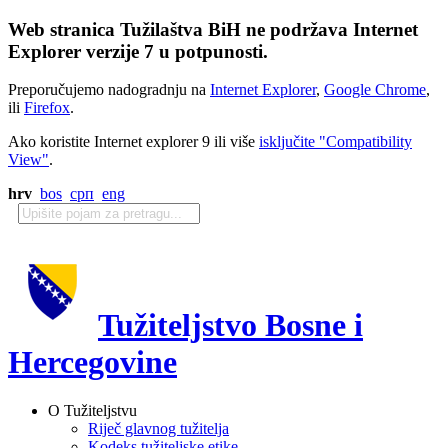
Web stranica Tužilaštva BiH ne podržava Internet
Explorer verzije 7 u potpunosti.
Preporučujemo nadogradnju na
Internet Explorer
,
Google Chrome
,
ili
Firefox
.
Ako koristite Internet explorer 9 ili više
isključite "Compatibility
View"
.
hrv
bos
срп
eng
Tužiteljstvo Bosne i
Hercegovine
O Tužiteljstvu
Riječ glavnog tužitelja
Kodeks tužiteljske etike