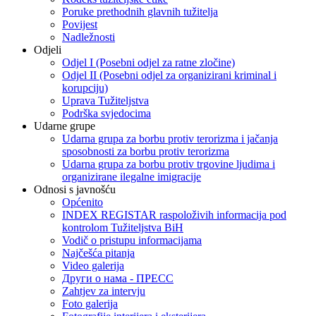
Poruke prethodnih glavnih tužitelja
Povijest
Nadležnosti
Odjeli
Odjel I (Posebni odjel za ratne zločine)
Odjel II (Posebni odjel za organizirani kriminal i
korupciju)
Uprava Tužiteljstva
Podrška svjedocima
Udarne grupe
Udarna grupa za borbu protiv terorizma i jačanja
sposobnosti za borbu protiv terorizma
Udarna grupa za borbu protiv trgovine ljudima i
organizirane ilegalne imigracije
Odnosi s javnošću
Općenito
INDEX REGISTAR raspoloživih informacija pod
kontrolom Tužiteljstva BiH
Vodič o pristupu informacijama
Najčešća pitanja
Video galerija
Други о нама - ПРЕСC
Zahtjev za intervju
Foto galerija