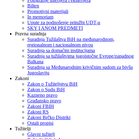
Fotografije interijera i eksterijera
Bilten
Promotivni materijali
In memoriam
Upute za podnošenje pritužbi UDT-u
SKY I ANOM PREDMETI
Pravna suradnja
Suradnja Tužilaštva BiH na međunarodnom,
regionalnom i nacionalnom nivou
Suradnja sa domaćim institucijama
Suradnja sa tužilaštvima jugoistočne Evrope/zapadnog
Balkana
Suradnja sa Međunarodnim krivičnim sudom za bivšu
Jugoslaviju
Zakoni
Zakon o Тužiteljstvu BiH
Zakon o Sudu BiH
Kazneno pravo
Građansko pravo
Zakoni FBIH
Zakoni RS
Zakoni Brčko Distrikt
Ostali propisi
Tužitelji
Glavni tužitelj