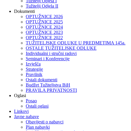
Tužitelji Odjela I
Tužitelji Odjela II
Dokumenti
OPTUŽNICE 2026
OPTUŽNICE 2025
OPTUŽNICE 2024
OPTUŽNICE 2023
OPTUŽNICE 2022
TUŽITELJSKE ODLUKE U PREDMETIMA 145a.
OSTALE TUŽITELJSKE ODLUKE
Individualni i stručni radovi
Seminari i Konferencije
Izvješća
Strategije
Pravilnik
Ostali dokumenti
Budžet Tužiteljstva BiH
PRAVILA PRIVATNOSTI
Oglasi
Posao
Ostali oglasi
Linkovi
Javne nabave
Obavijesti o nabavci
Plan nabavki