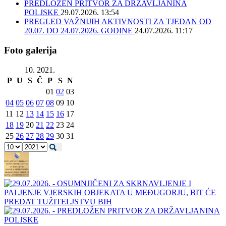
PREDLOŽEN PRITVOR ZA DRŽAVLJANINA
POLJSKE
29.07.2026. 13:54
PREGLED VAŽNIJIH AKTIVNOSTI ZA TJEDAN OD
20.07. DO 24.07.2026. GODINE
24.07.2026. 11:17
Foto galerija
10. 2021.
P
U
S
Č
P
S
N
01
02
03
04
05
06
07
08
09
10
11
12
13
14
15
16
17
18
19
20
21
22
23
24
25
26
27
28
29
30
31