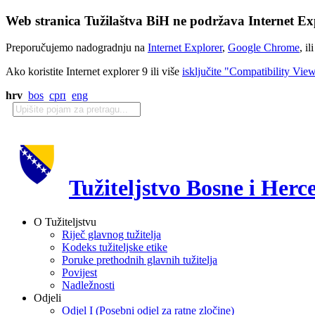
Web stranica Tužilaštva BiH ne podržava Internet Exp
Preporučujemo nadogradnju na
Internet Explorer
,
Google Chrome
, il
Ako koristite Internet explorer 9 ili više
isključite "Compatibility Vie
hrv
bos
срп
eng
Tužiteljstvo Bosne i Herc
O Tužiteljstvu
Riječ glavnog tužitelja
Kodeks tužiteljske etike
Poruke prethodnih glavnih tužitelja
Povijest
Nadležnosti
Odjeli
Odjel I (Posebni odjel za ratne zločine)