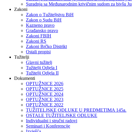
Suradnja sa Međunarodnim krivičnim sudom za bivšu Ju
Zakoni
Zakon o Тužiteljstvu BiH
Zakon o Sudu BiH
Kazneno pravo
Građansko pravo
Zakoni FBIH
Zakoni RS
Zakoni Brčko Distrikt
Ostali propisi
Tužitelji
Glavni tužitelj
Tužitelji Odjela I
Tužitelji Odjela II
Dokumenti
OPTUŽNICE 2026
OPTUŽNICE 2025
OPTUŽNICE 2024
OPTUŽNICE 2023
OPTUŽNICE 2022
TUŽITELJSKE ODLUKE U PREDMETIMA 145a.
OSTALE TUŽITELJSKE ODLUKE
Individualni i stručni radovi
Seminari i Konferencije
Izvješća