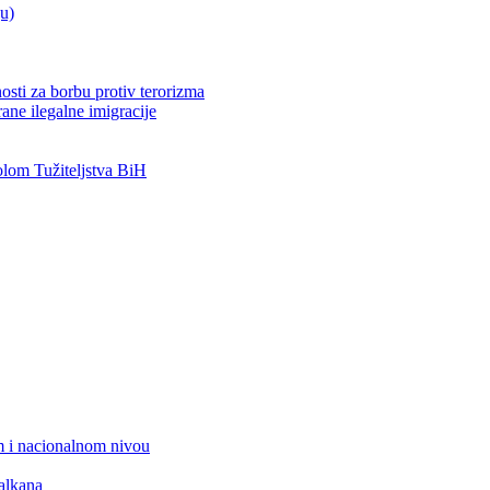
ju)
osti za borbu protiv terorizma
ane ilegalne imigracije
om Tužiteljstva BiH
 i nacionalnom nivou
alkana