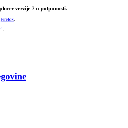
lorer verzije 7 u potpunosti.
i
Firefox
.
w"
.
egovine