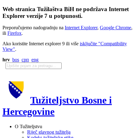
Web stranica Tužilaštva BiH ne podržava Internet
Explorer verzije 7 u potpunosti.
Preporučujemo nadogradnju na
Internet Explorer
,
Google Chrome
,
ili
Firefox
.
Ako koristite Internet explorer 9 ili više
isključite "Compatibility
View"
.
hrv
bos
срп
eng
Tužiteljstvo Bosne i
Hercegovine
O Tužiteljstvu
Riječ glavnog tužitelja
Kodeks tužiteljske etike