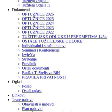
Tužitelji Odjela I
Tužitelji Odjela II
Dokumenti
OPTUŽNICE 2026
OPTUŽNICE 2025
OPTUŽNICE 2024
OPTUŽNICE 2023
OPTUŽNICE 2022
TUŽITELJSKE ODLUKE U PREDMETIMA 145a.
OSTALE TUŽITELJSKE ODLUKE
Individualni i stručni radovi
Seminari i Konferencije
Izvješća
Strategije
Pravilnik
Ostali dokumenti
Budžet Tužiteljstva BiH
PRAVILA PRIVATNOSTI
Oglasi
Posao
Ostali oglasi
Linkovi
Javne nabave
Obavijesti o nabavci
Plan nabavki