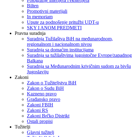
Fotografije interijera i eksterijera
Bilten
Promotivni materijali
In memoriam
Upute za podnošenje pritužbi UDT-u
SKY I ANOM PREDMETI
Pravna suradnja
Suradnja Tužilaštva BiH na međunarodnom,
regionalnom i nacionalnom nivou
Suradnja sa domaćim institucijama
Suradnja sa tužilaštvima jugoistočne Evrope/zapadnog
Balkana
Suradnja sa Međunarodnim krivičnim sudom za bivšu
Jugoslaviju
Zakoni
Zakon o Тužiteljstvu BiH
Zakon o Sudu BiH
Kazneno pravo
Građansko pravo
Zakoni FBIH
Zakoni RS
Zakoni Brčko Distrikt
Ostali propisi
Tužitelji
Glavni tužitelj