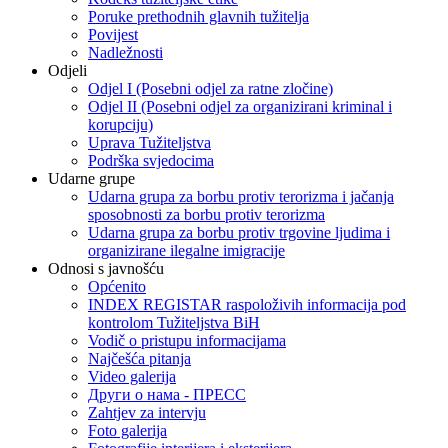
Poruke prethodnih glavnih tužitelja
Povijest
Nadležnosti
Odjeli
Odjel I (Posebni odjel za ratne zločine)
Odjel II (Posebni odjel za organizirani kriminal i
korupciju)
Uprava Tužiteljstva
Podrška svjedocima
Udarne grupe
Udarna grupa za borbu protiv terorizma i jačanja
sposobnosti za borbu protiv terorizma
Udarna grupa za borbu protiv trgovine ljudima i
organizirane ilegalne imigracije
Odnosi s javnošću
Općenito
INDEX REGISTAR raspoloživih informacija pod
kontrolom Tužiteljstva BiH
Vodič o pristupu informacijama
Najčešća pitanja
Video galerija
Други о нама - ПРЕСC
Zahtjev za intervju
Foto galerija