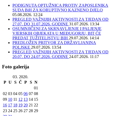
PODIGNUTA OPTUŽNICA PROTIV ZAPOSLENIKA
SUDA BiH ZA KORUPTIVNO KAZNENO DJELO
05.08.2026. 12:24
PREGLED VAŽNIJIH AKTIVNOSTI ZA TJEDAN OD
27.07. DO 31.07.2026. GODINE
31.07.2026. 13:34
OSUMNJIČENI ZA SKRNAVLJENJE I PALJENJE
VJERSKIH OBJEKATA U MEĐUGORJU, BIT ĆE
PREDAT TUŽITELJSTVU BIH
29.07.2026. 14:14
PREDLOŽEN PRITVOR ZA DRŽAVLJANINA
POLJSKE
29.07.2026. 13:54
PREGLED VAŽNIJIH AKTIVNOSTI ZA TJEDAN OD
20.07. DO 24.07.2026. GODINE
24.07.2026. 11:17
Foto galerija
03. 2020.
P
U
S
Č
P
S
N
01
02
03
04
05
06
07
08
09
10
11
12
13
14
15
16
17
18
19
20
21
22
23
24
25
26
27
28
29