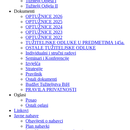
Tužitelji Odjela I
Tužitelji Odjela II
Dokumenti
OPTUŽNICE 2026
OPTUŽNICE 2025
OPTUŽNICE 2024
OPTUŽNICE 2023
OPTUŽNICE 2022
TUŽITELJSKE ODLUKE U PREDMETIMA 145a.
OSTALE TUŽITELJSKE ODLUKE
Individualni i stručni radovi
Seminari i Konferencije
Izvješća
Strategije
Pravilnik
Ostali dokumenti
Budžet Tužiteljstva BiH
PRAVILA PRIVATNOSTI
Oglasi
Posao
Ostali oglasi
Linkovi
Javne nabave
Obavijesti o nabavci
Plan nabavki