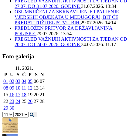
PREGLED VAŽNIJIH AKTIVNOSTI ZA TJEDAN OD
27.07. DO 31.07.2026. GODINE
31.07.2026. 13:34
OSUMNJIČENI ZA SKRNAVLJENJE I PALJENJE
VJERSKIH OBJEKATA U MEĐUGORJU, BIT ĆE
PREDAT TUŽITELJSTVU BIH
29.07.2026. 14:14
PREDLOŽEN PRITVOR ZA DRŽAVLJANINA
POLJSKE
29.07.2026. 13:54
PREGLED VAŽNIJIH AKTIVNOSTI ZA TJEDAN OD
20.07. DO 24.07.2026. GODINE
24.07.2026. 11:17
Foto galerija
11. 2021.
P
U
S
Č
P
S
N
01
02
03
04
05
06
07
08
09
10
11
12
13
14
15
16
17
18
19
20
21
22
23
24
25
26
27
28
29
30