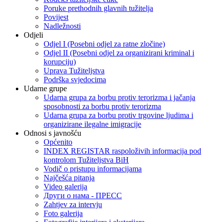
Poruke prethodnih glavnih tužitelja
Povijest
Nadležnosti
Odjeli
Odjel I (Posebni odjel za ratne zločine)
Odjel II (Posebni odjel za organizirani kriminal i
korupciju)
Uprava Tužiteljstva
Podrška svjedocima
Udarne grupe
Udarna grupa za borbu protiv terorizma i jačanja
sposobnosti za borbu protiv terorizma
Udarna grupa za borbu protiv trgovine ljudima i
organizirane ilegalne imigracije
Odnosi s javnošću
Općenito
INDEX REGISTAR raspoloživih informacija pod
kontrolom Tužiteljstva BiH
Vodič o pristupu informacijama
Najčešća pitanja
Video galerija
Други о нама - ПРЕСC
Zahtjev za intervju
Foto galerija