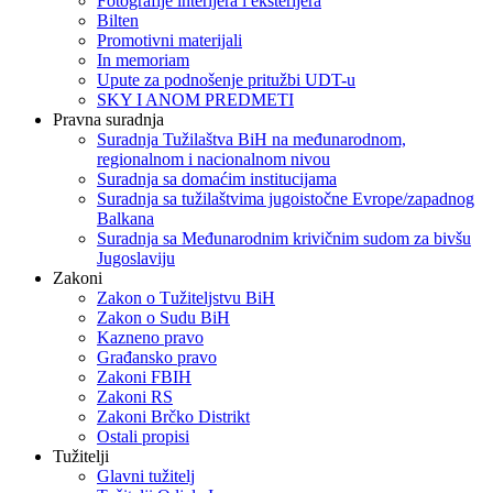
Fotografije interijera i eksterijera
Bilten
Promotivni materijali
In memoriam
Upute za podnošenje pritužbi UDT-u
SKY I ANOM PREDMETI
Pravna suradnja
Suradnja Tužilaštva BiH na međunarodnom,
regionalnom i nacionalnom nivou
Suradnja sa domaćim institucijama
Suradnja sa tužilaštvima jugoistočne Evrope/zapadnog
Balkana
Suradnja sa Međunarodnim krivičnim sudom za bivšu
Jugoslaviju
Zakoni
Zakon o Тužiteljstvu BiH
Zakon o Sudu BiH
Kazneno pravo
Građansko pravo
Zakoni FBIH
Zakoni RS
Zakoni Brčko Distrikt
Ostali propisi
Tužitelji
Glavni tužitelj