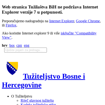
Web stranica Tužilaštva BiH ne podržava Internet
Explorer verzije 7 u potpunosti.
Preporučujemo nadogradnju na
Internet Explorer
,
Google Chrome
,
ili
Firefox
.
Ako koristite Internet explorer 9 ili više
isključite "Compatibility
View"
.
hrv
bos
срп
eng
Tužiteljstvo Bosne i
Hercegovine
O Tužiteljstvu
Riječ glavnog tužitelja
Kodeks tužiteljske etike