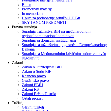
Fotografije interijera i eksterijera
Bilten
Promotivni materijali
In memoriam
Upute za podnošenje pritužbi UDT-u
SKY I ANOM PREDMETI
Pravna suradnja
Suradnja Tužilaštva BiH na međunarodnom,
regionalnom i nacionalnom nivou
Suradnja sa domaćim institucijama
Suradnja sa tužilaštvima jugoistočne Evrope/zapadnog
Balkana
Suradnja sa Međunarodnim krivičnim sudom za bivšu
Jugoslaviju
Zakoni
Zakon o Тužiteljstvu BiH
Zakon o Sudu BiH
Kazneno pravo
Građansko pravo
Zakoni FBIH
Zakoni RS
Zakoni Brčko Distrikt
Ostali propisi
Tužitelji
Glavni tužitelj