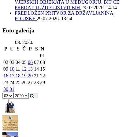
VJERSKIH OBJEKATA U MEĐUGORJU, BIT ĆE
PREDAT TUŽITELJSTVU BIH
29.07.2026. 14:14
PREDLOŽEN PRITVOR ZA DRŽAVLJANINA
POLJSKE
29.07.2026. 13:54
Foto galerija
03. 2020.
P
U
S
Č
P
S
N
01
02
03
04
05
06
07
08
09
10
11
12
13
14
15
16
17
18
19
20
21
22
23
24
25
26
27
28
29
30
31