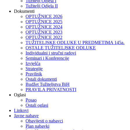
Tužitelji Odjela I
Tužitelji Odjela II
Dokumenti
OPTUŽNICE 2026
OPTUŽNICE 2025
OPTUŽNICE 2024
OPTUŽNICE 2023
OPTUŽNICE 2022
TUŽITELJSKE ODLUKE U PREDMETIMA 145a.
OSTALE TUŽITELJSKE ODLUKE
Individualni i stručni radovi
Seminari i Konferencije
Izvješća
Strategije
Pravilnik
Ostali dokumenti
Budžet Tužiteljstva BiH
PRAVILA PRIVATNOSTI
Oglasi
Posao
Ostali oglasi
Linkovi
Javne nabave
Obavijesti o nabavci
Plan nabavki