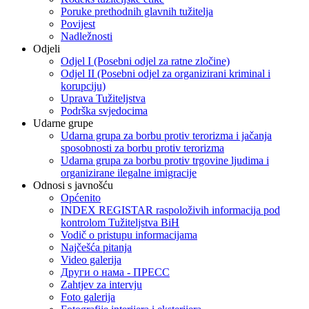
Poruke prethodnih glavnih tužitelja
Povijest
Nadležnosti
Odjeli
Odjel I (Posebni odjel za ratne zločine)
Odjel II (Posebni odjel za organizirani kriminal i
korupciju)
Uprava Tužiteljstva
Podrška svjedocima
Udarne grupe
Udarna grupa za borbu protiv terorizma i jačanja
sposobnosti za borbu protiv terorizma
Udarna grupa za borbu protiv trgovine ljudima i
organizirane ilegalne imigracije
Odnosi s javnošću
Općenito
INDEX REGISTAR raspoloživih informacija pod
kontrolom Tužiteljstva BiH
Vodič o pristupu informacijama
Najčešća pitanja
Video galerija
Други о нама - ПРЕСC
Zahtjev za intervju
Foto galerija