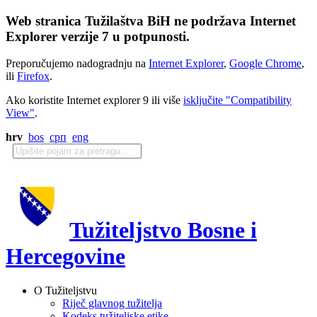
Web stranica Tužilaštva BiH ne podržava Internet
Explorer verzije 7 u potpunosti.
Preporučujemo nadogradnju na
Internet Explorer
,
Google Chrome
,
ili
Firefox
.
Ako koristite Internet explorer 9 ili više
isključite "Compatibility
View"
.
hrv
bos
срп
eng
Tužiteljstvo Bosne i
Hercegovine
O Tužiteljstvu
Riječ glavnog tužitelja
Kodeks tužiteljske etike